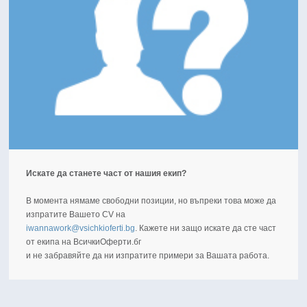
Искате да станете част от нашия екип?
В момента нямаме свободни позиции, но въпреки това може да
изпратите Вашето CV нa
iwannawork@vsichkioferti.bg
. Кажете ни защо искате да сте част
от екипа на ВсичкиОферти.бг
и не забравяйте да ни изпратите примери за Вашата работа.