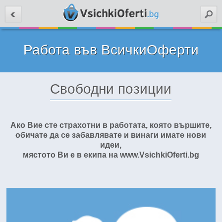
Търси
Работа във ВсичкиОферти
Свободни позиции
Ако Вие сте страхотни в работата, която вършите,
обичате да се забавлявате и винаги имате нови
идеи,
мястото Ви е в екипа на www.VsichkiOferti.bg