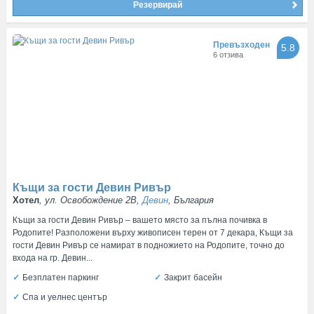
Резервирай
Превъзходен
5.8
6 отзива
Къщи за гости Девин Ривър
Хотел
, ул. Освобождение 2В,
Девин
, България
Къщи за гости Девин Ривър – вашето място за пълна почивка в
Родопите! Разположени върху живописен терен от 7 декара, Къщи за
гости Девин Ривър се намират в подножието на Родопите, точно до
входа на гр. Девин...
Безплатен паркинг
Закрит басейн
Спа и уелнес център