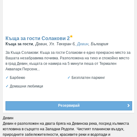
Къща за гости Солакови
2
Къща за гости
, Девин, Ул. Техеран 6,
Девин
, България
За Къща Солакови: Къща за гости Солакови е едно прекрасно място за
Вашата незабравима почивка. Разположена на тихо и спокойно място
в град Девин, къщата се намира на 5 минути пеша от Термален
Аквапарк Персенк...
Барбекю
Безплатен паркинг
Домашни любимци
Резервирай
Девин
Девин е разположен на двата бряга на Девинска река, посред хълмиста
котловина в сърцето на Западни Родопи. Чистият планински въздух,
природните забележителности, красивите реки и водопади и