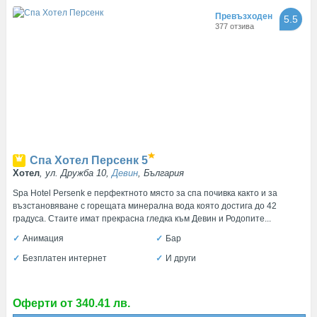
Превъзходен
5.5
377 отзива
Спа Хотел Персенк
5
Хотел
, ул. Дружба 10,
Девин
, България
Spa Hotel Persenk e перфектното място за спа почивка както и за
възстановяване с горещата минерална вода която достига до 42
градуса. Стаите имат прекрасна гледка към Девин и Родопите...
Анимация
Бар
Безплатен интернет
И други
Оферти от 340.41 лв.