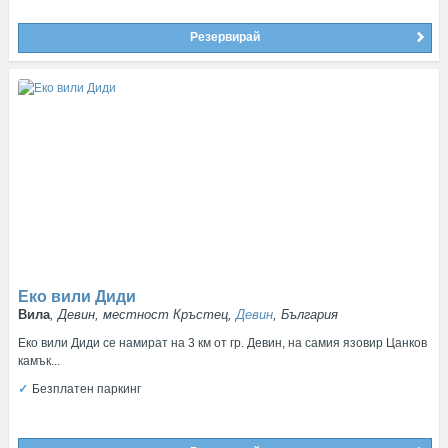
Резервирай
Еко вили Диди
Вила
, Девин, местност Кръстец,
Девин
, България
Еко вили Диди се намират на 3 км от гр. Девин, на самия язовир Цанков
камък...
Безплатен паркинг