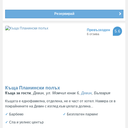
Резервирай
Превъзходен
5.6
6 отзива
Къща Планински полъх
Къща за гости
, Девин, ул. Момчил юнак 6,
Девин
, България
Къщата е еднофамилна, отделена, не е част от хотел. Намира се в
покрайнините на Девин с изглед към цялата долина...
Барбекю
Безплатен паркинг
Спа и уелнес център