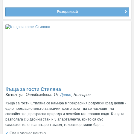
Резервирай
Къща за гости Стиляна
Хотел
, ул. Освобождение 15,
Девин
, България
Къща за гости Стиляна се намира в прекрасния родопски град Девин -
едно прекрасно място за всички, които искат да се насладят на
спокойствие, прекрасна природа и лечебна минерална вода. Къщата
разполага с 6 двойни стаи и 3 апартамента, които са със
самостоятелен санитарен възел, телевизор, мини-бар,…
Спа и уелнес център