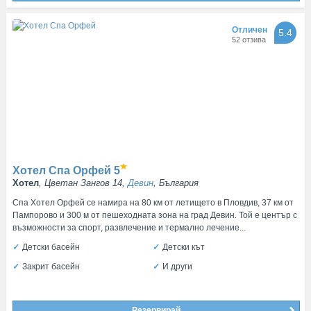
Отличен
5.4
52 отзива
Хотел Спа Орфей
5
Хотел
, Цветан Зангов 14,
Девин
, България
Спа Хотел Орфей се намира на 80 км от летището в Пловдив, 37 км от
Пампорово и 300 м от пешеходната зона на град Девин. Той е център с
възможности за спорт, развлечение и термално лечение...
Детски басейн
Детски кът
Закрит басейн
И други
Резервирай