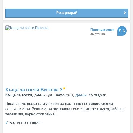
Резервирай
Превъзходен
5.6
36 отзива
Къща за гости Витоша
2
Къща за гости
, Девин, ул. Витоша 3,
Девин
, България
Предлагаме прекрасни условия за настаняване в много светли
слънчеви стаи. Всички стаи разполагат със санитарен възел, кабелна
телевизия, парно отопление...
Безплатен паркинг