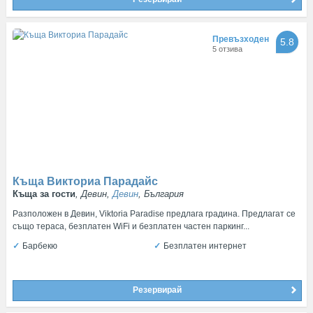
Превъзходен
5.8
5 отзива
Къща Викториа Парадайс
Къща за гости
, Девин,
Девин
, България
Разположен в Девин, Viktoria Paradise предлага градина. Предлагат се
също тераса, безплатен WiFi и безплатен частен паркинг...
Барбекю
Безплатен интернет
Резервирай