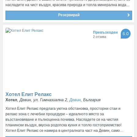
насладите на чист въздух, красива природа и топла минерална вода...
Резервирай
Превъзходен
6.0
2 отзива
Хотел Елит Релакс
Хотел
, Девин, ул. Гимназиална 2,
Девин
, България
Хотел Елит Релакс предлага уютна обстановка, просторни стаи и
релакс зона с лечебни процедури – идеалното място за
възстановяване и пълноценна почивка. Насладете се на чистия
планински въздух, вкусна родопска кухня и топло гостоприемство!
Хотел Елит Релакс се намира в централната част на Девин, само…