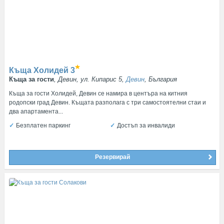
Къща Холидей
3
Къща за гости
, Девин, ул. Кипарис 5,
Девин
, България
Къща за гости Холидей, Девин се намира в центъра на китния
родопски град Девин. Къщата разполага с три самостоятелни стаи и
два апартамента...
Безплатен паркинг
Достъп за инвалиди
Резервирай