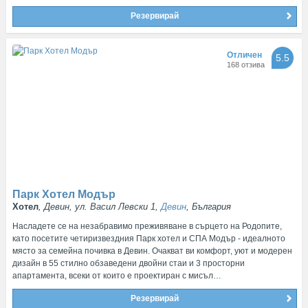
Резервирай
Отличен
5.5
168 отзива
Парк Хотел Модър
Хотел
, Девин, ул. Васил Левски 1,
Девин
, България
Насладете се на незабравимо преживяване в сърцето на Родопите,
като посетите четиризвездния Парк хотел и СПА Модър - идеалното
място за семейна почивка в Девин. Очакват ви комфорт, уют и модерен
дизайн в 55 стилно обзаведени двойни стаи и 3 просторни
апартамента, всеки от които е проектиран с мисъл…
Резервирай