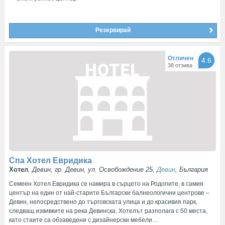
Резервирай
Отличен
4.6
38 отзива
Спа Хотел Евридика
Хотел
, Девин, гр. Девин, ул. Освобождение 25,
Девин
, България
Семеен Хотел Евридика се намира в сърцето на Родопите, в самия
център на един от най-старите Български балнеологични центрове –
Девин, непосредствено до търговската улица и до красивия парк,
следващ извивките на река Девинска. Хотелът разполага с 50 места,
като стаите са обзаведени с дизайнерски мебели…