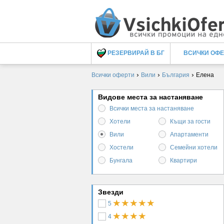
РЕЗЕРВИРАЙ В БГ
ВСИЧКИ ОФ
›
›
›
Всички оферти
Вили
България
Елена
Видове места за настаняване
Всички места за настаняване
Хотели
Къщи за гости
Вили
Апартаменти
Хостели
Семейни хотели
Бунгала
Квартири
Звезди
5
4