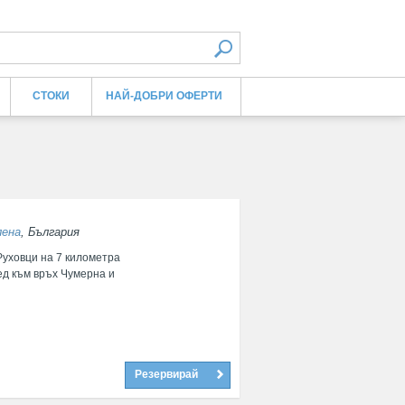
СТОКИ
НАЙ-ДОБРИ ОФЕРТИ
лена
, България
Руховци на 7 километра
ед към връх Чумерна и
Резервирай