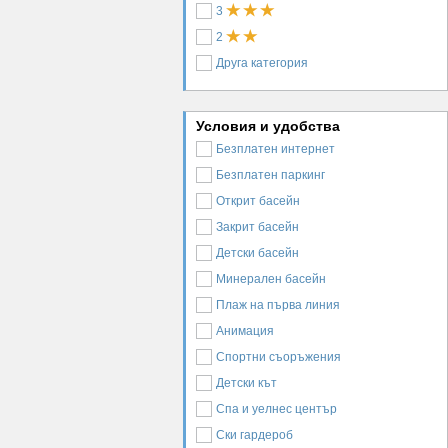
3
2
Друга категория
Условия и удобства
Безплатен интернет
Безплатен паркинг
Открит басейн
Закрит басейн
Детски басейн
Минерален басейн
Плаж на първа линия
Анимация
Спортни съоръжения
Детски кът
Спа и уелнес център
Ски гардероб