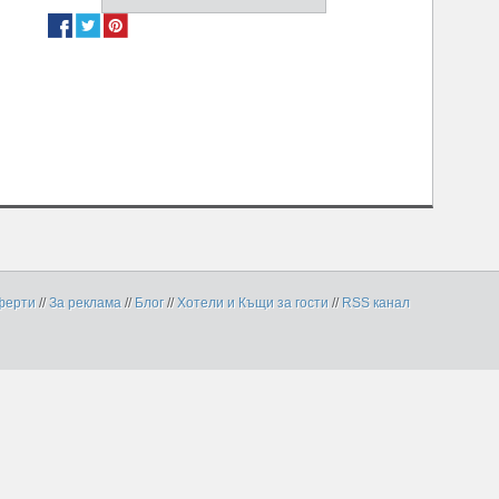
ферти
//
За реклама
//
Блог
//
Хотели и Къщи за гости
//
RSS канал