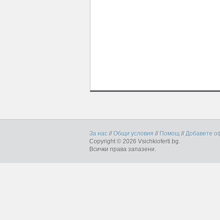
За нас
//
Общи условия
//
Помощ
//
Добавете о
Copyright © 2026 Vsichkioferti.bg.
Всички права запазени.