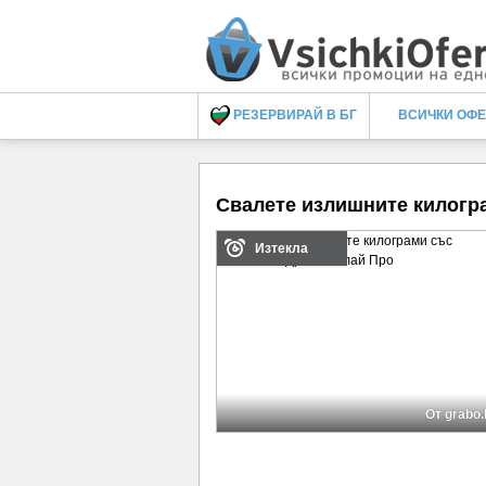
РЕЗЕРВИРАЙ В БГ
ВСИЧКИ ОФ
Свалете излишните килогр
Изтекла
От grabo.