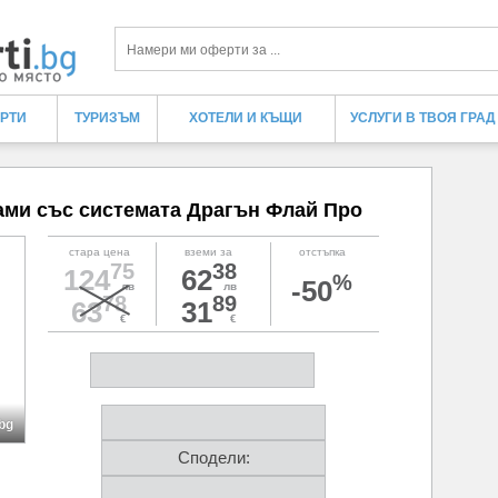
Търси
ЕРТИ
ТУРИЗЪМ
ХОТЕЛИ И КЪЩИ
УСЛУГИ В ТВОЯ ГРАД
ами със системата Драгън Флай Про
стара цена
вземи за
отстъпка
75
38
124
62
%
-50
лв
лв
78
89
63
31
€
€
bg
Сподели: