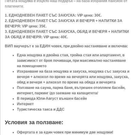
Петата нощувка е изцяло наш подарък – на база избрания пансион от
платените.
1. ЕДНОДНЕВЕН ПАКЕТ СЪС ЗАКУСКА: VIP цена: 30€.
2. ЕДНОДНЕВЕН ПАКЕТ СЪС ЗАКУСКА И ВЕЧЕРЯ + НАПИТКИ ЗА
ВЕЧЕРЯ: VIP цена: 35€.
3. ЕДНОДНЕВЕН ПАКЕТ СЪС ЗАКУСКА, ОБЯД И ВЕЧЕРЯ + НАПИТКИ
ЗА ОБЯД И ВЕЧЕРЯ: VIP цена: 40€.
ВИП ваучерът е за ЕДИН човек, при двойно настаняване
и включва:
Една нощувка
в
двойна стая, тройна стая
или апартамент, в
зависимост от броя почиващи, при максимално настаняване
на помещението
Изхранване на база нощувка и закуска, нощувка със закуска и
вечеря + алкохол по време на вечерята
или нощувка, закуска,
обяд и вечеря + алкохол по време на обяда и вечерята
Ползване нa сауна, парна баня, вътрешен отопляем басейн,
интернет, паркинг /до заемане на капацитета/
В периода Юли-Август външен басейн
Интернет
Туристическа такса и ДДС​
Условия за ползване:
Офертата е за един човек при минимум две нощувки!