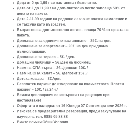
Деца от 0 до 1,99 г се настаняват безплатно.
Дете от 2 до 11,99 г на допълнително легло заплаща 50% от
цената на пакета.
Дете 2-11.99 години на редовно легло не ползва намаление и
се таксува като
възрастен.
Възрастен на допълнително легло – плаща 70 % от цената на
пакета.
Доплащане за еднинично настаняване – 25€. на ден.
Доплащане за апартамент – 20€. на ден при двама
пълноплащащи.
Доплащане за тераса – 5€. / ден.
Домашни любимци – 5€./ден на любимец.
Наем на СПА кърпа – 3€. /депозит 10€. /
Наем на СПА халат – 5€. /депозит 15€. /
Детска кошара – 3€./ден.
Безплатен паркинг до изчерпване на количествата. Платен
паркинг – 10€. / за
24ч./
Всички доплащания се извършват на рецепция при
настаняване!
Офертата е валидна: от 16 Юли до 07 Септември юли 2026 г.
Изисква се предварителна резервация, преди закупуване на
ваучер на тел:
0885 05 88 88
Вижте всички Общи Условия.