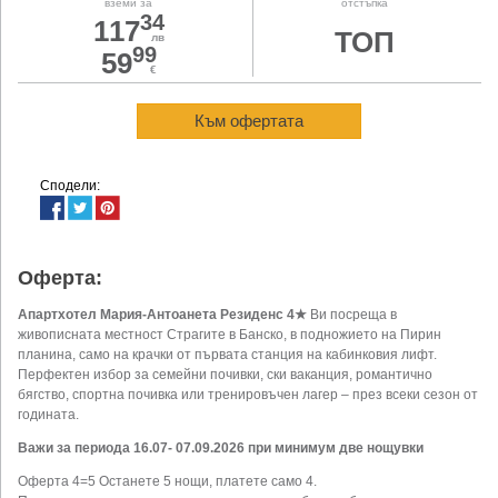
вземи за
отстъпка
34
117
ТОП
лв
99
59
€
Към офертата
Сподели:
Оферта:
Апартхотел Мария-Антоанета Резиденс 4★
Ви посреща в
живописната местност Страгите в Банско, в подножието на Пирин
планина, само на крачки от първата станция на кабинковия лифт.
Перфектен избор за семейни почивки, ски ваканция, романтично
бягство, спортна почивка или тренировъчен лагер – през всеки сезон от
годината.
Важи за периода 16.07- 07.09.2026 при минимум две нощувки
Оферта 4=5 Останете 5 нощи, платете само 4.