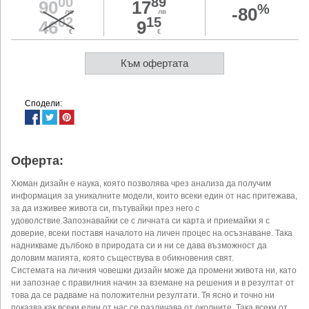
00
89
90
17
%
-80
лв
лв
02
15
46
9
€
€
Към офертата
Сподели:
Оферта:
Хюман дизайн е наука, която позволява чрез анализа да получим
информация за уникалните модели, които всеки един от нас притежава,
за да изживее живота си, пътувайки през него с
удоволствие.Запознавайки се с личната си карта и приемайки я с
доверие, всеки поставя началото на личен процес на осъзнаване. Така
надникваме дълбоко в природата си и ни се дава възможност да
доловим магията, която съществува в обикновения свят.
Системата на личния човешки дизайн може да промени живота ни, като
ни запознае с правилния начин за вземане на решения и в резултат от
това да се радваме на положителни резултати. Тя ясно и точно ни
показва как всеки един от нас се различава от околните. Така всеки от