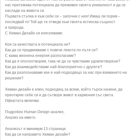
нас притежава потенциала да преживее своята уникалност и да се
наслади на живота си.
Първата стъпка е към себе си – започни с нея! Имаш ли порив –
последвай го! Той ще те отведе към твоята истинска същност
и природа.
С Хюман Дизайн си изясняваме:
Кои са качествата и потенциала ни?
Как да се придвижваме с повече лекота по пътя си?
С каква жизнена енергия разполагаме?
Как да я оползотворим, така че да се чувстваме удовлетворени?
Как да взаимодействаме най-благоприятно с другите?
Как да разпознаваме кое е най-подходящо за нас при взимането на
решения?
Хюман дизайн е ключ, подходящ за всеки, който търси начини, да
преоткрие себе си и да сътвори живот в хармония със света.
Офертата включва:
Подробен Human Design анализ;
Анализ на името.
Анализът е минимум 13 страници.
Как да си направите Хюман дизайн?