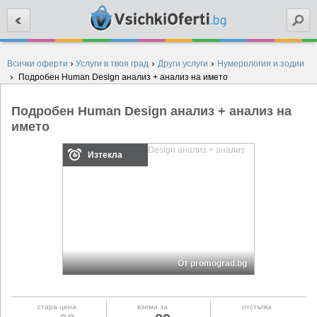
Търси
›
›
›
Всички оферти
Услуги в твоя град
Други услуги
Нумерология и зодии
›
Подробен Human Design анализ + анализ на името
Подробен Human Design анализ + анализ на
името
Изтекла
От promograd.bg
стара цена
вземи за
отстъпка