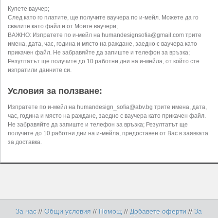
Купете ваучер;
След като го платите, ще получите ваучера по и-мейл. Можете да го
свалите като файл и от Моите ваучери;
ВАЖНО: Изпратете по и-мейл на
humandesignsofia@gmail.com
трите
имена, дата, час, година и място на раждане, заедно с ваучера като
прикачен файл. Не забравяйте да запиште и телефон за връзка;
Резултатът ще получите до 10 работни дни на и-мейла, от който сте
изпратили данните си.
Условия за ползване:
Изпратете по и-мейл на
humandesign_sofia@abv.bg
трите имена, дата,
час, година и място на раждане, заедно с ваучера като прикачен файл.
Не забравяйте да запиште и телефон за връзка; Резултатът ще
получите до 10 работни дни на и-мейла, предоставен от Вас в заявката
за доставка.
За нас
//
Общи условия
//
Помощ
//
Добавете оферти
//
За