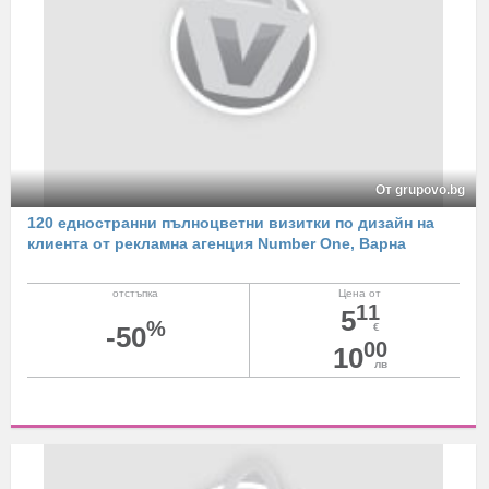
От grupovo.bg
120 едностранни пълноцветни визитки по дизайн на
клиента от рекламна агенция Number One, Варна
отстъпка
Цена от
11
5
%
-50
€
00
10
лв