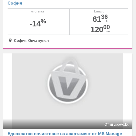
София
отстъпка
Цена от
36
61
%
-14
€
00
120
лв
София, Овча купел
От grupovo.bg
Еднократно почистване на апартамент от MS Manage