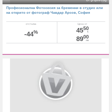
От grupovo.bg
Професионална Фотосесия за бременни в студио или
на открито от фотограф Чавдар Арсов, София
отстъпка
Цена от
50
45
%
-44
€
00
89
лв