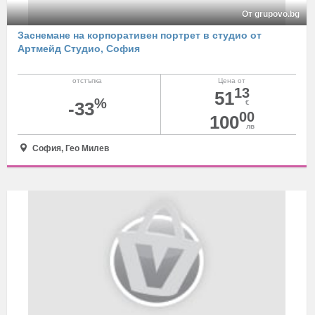
От grupovo.bg
Заснемане на корпоративен портрет в студио от
Артмейд Студио, София
отстъпка
Цена от
13
51
%
-33
€
00
100
лв
София, Гео Милев