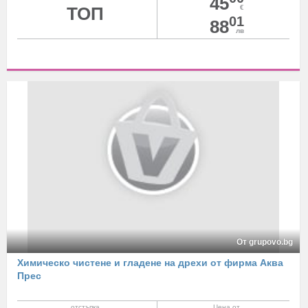
45
ТОП
€
01
88
лв
От grupovo.bg
Химическо чистене и гладене на дрехи от фирма Аква
Прес
отстъпка
Цена от