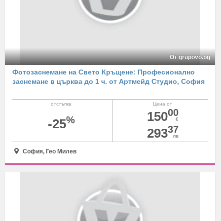
От grupovo.bg
Фотозаснемане на Свето Кръщене: Професионално
заснемане в църква до 1 ч. от Артмейд Студио, София
отстъпка
Цена от
00
150
%
-25
€
37
293
лв
София, Гео Милев