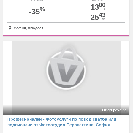
00
13
%
-35
€
43
25
лв
София, Младост
От grupovo.bg
Професионални - Фотоуслуги по повод сватба или
подписване от Фотостудио Перспектива, София