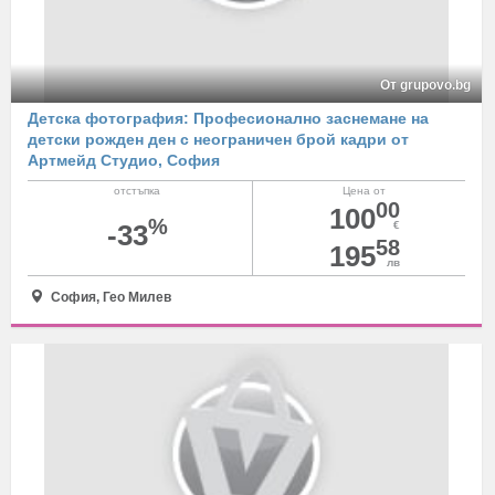
От grupovo.bg
Детска фотография: Професионално заснемане на
детски рожден ден с неограничен брой кадри от
Артмейд Студио, София
отстъпка
Цена от
00
100
%
-33
€
58
195
лв
София, Гео Милев