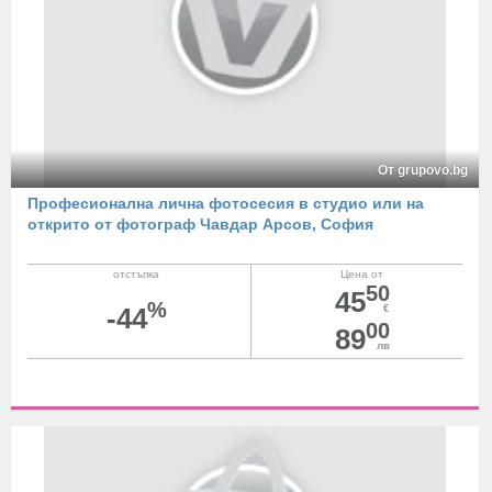
От grupovo.bg
Професионална лична фотосесия в студио или на
открито от фотограф Чавдар Арсов, София
отстъпка
Цена от
50
45
%
-44
€
00
89
лв