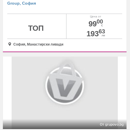
Group, София
Цена от
00
99
ТОП
€
63
193
лв
София, Манастирски ливади
От grupovo.bg