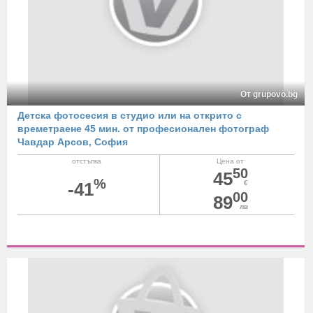
От grupovo.bg
Детска фотосесия в студио или на открито с
времетраене 45 мин. от професионален фотограф
Чавдар Арсов, София
отстъпка
Цена от
50
45
%
-41
€
00
89
лв