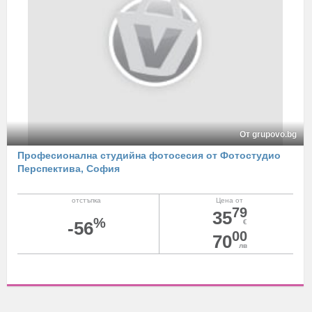
От grupovo.bg
Професионална студийна фотосесия от Фотостудио
Перспектива, София
отстъпка
Цена от
79
35
%
-56
€
00
70
лв