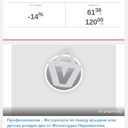
отстъпка
Цена от
36
61
%
-14
€
00
120
лв
От grupovo.bg
Професионални - Фотоуслуги по повод кръщене или
детски рожден ден от Фотостудио Перспектива,