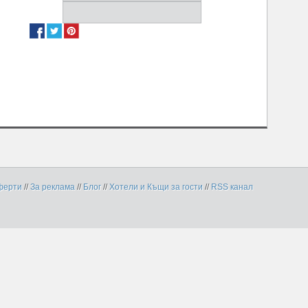
ферти
//
За реклама
//
Блог
//
Хотели и Къщи за гости
//
RSS канал