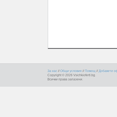
За нас
//
Общи условия
//
Помощ
//
Добавете о
Copyright © 2026 Vsichkioferti.bg.
Всички права запазени.