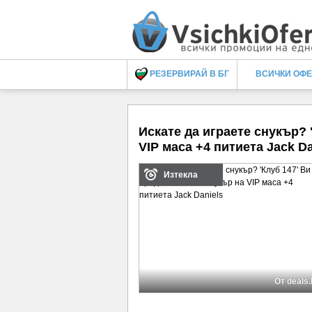
РЕЗЕРВИРАЙ В БГ
ВСИЧКИ ОФ
Искате да играете снукър? 
VIP маса +4 питиета Jack Da
Изтекла
От deals.