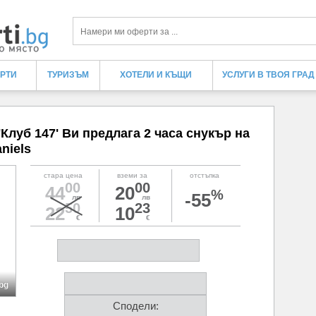
Търси
ЕРТИ
ТУРИЗЪМ
ХОТЕЛИ И КЪЩИ
УСЛУГИ В ТВОЯ ГРАД
'Клуб 147' Ви предлага 2 часа снукър на
niels
стара цена
вземи за
отстъпка
00
00
44
20
%
-55
лв
лв
50
23
22
10
€
€
bg
Сподели: