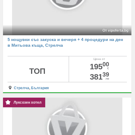
От vipoferta.bg
5 нощувки със закуска и вечеря + 4 процедури на ден
в Митьова къща, Стрелча
Цена от
00
195
ТОП
€
39
381
лв
Стрелча
,
България
Луксозен хотел