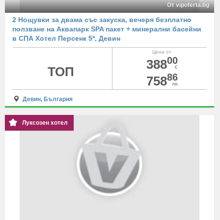
От vipoferta.bg
2 Нощувки за двама със закуска, вечеря безплатно
ползване на Аквапарк SPA пакет + минерални басейни
в СПА Хотел Персенк 5*, Девин
Цена от
00
388
ТОП
€
86
758
лв
Девин
,
България
Луксозен хотел