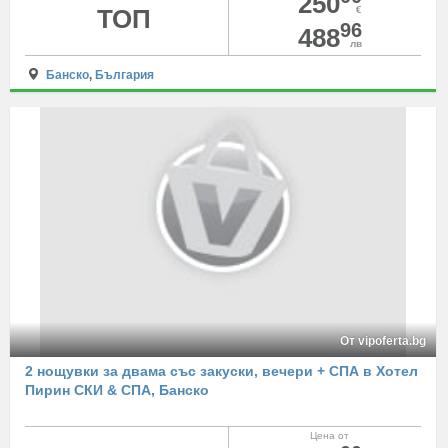
250
ТОП
€
96
488
лв
Банско
,
България
От vipoferta.bg
2 нощувки за двама със закуски, вечери + СПА в Хотел
Пирин СКИ & СПА, Банско
Цена от