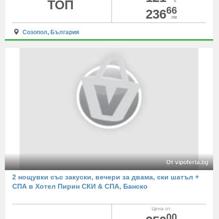
ТОП
€
66
236
лв
Созопол
,
България
От vipoferta.bg
2 нощувки със закуски, вечери за двама, ски шатъл +
СПА в Хотел Пирин СКИ & СПА, Банско
Цена от
00