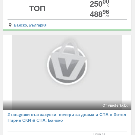
00
250
ТОП
€
96
488
лв
Банско
,
България
От vipoferta.bg
2 нощувки със закуски, вечери за двама и СПА в Хотел
Пирин СКИ & СПА, Банско
Цена от