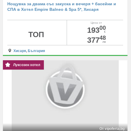
Нощувка за двама със закуска и вечеря + басейни и
СПА в Хотел Empire Balneo & Spa 5*, Хисаря
Цена от
00
193
ТОП
€
48
377
лв
Хисаря
,
България
Луксозен хотел
От vipoferta.bg