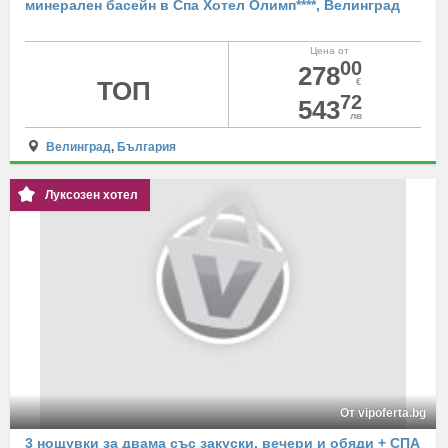
минерален басейн в Спа Хотел Олимп****, Велинград
Цена от
00
278
ТОП
€
72
543
лв
Велинград
,
България
Луксозен хотел
От vipoferta.bg
3 нощувки за двама със закуски, вечери и обяди + СПА