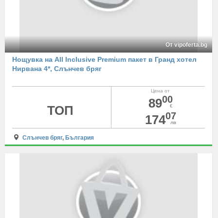
От vipoferta.bg
Нощувка на All Inclusive Premium пакет в Гранд хотел
Нирвана 4*, Слънчев бряг
Цена от
00
89
ТОП
€
07
174
лв
Слънчев бряг
,
България