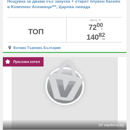
Нощувка за двама със закуска + открит плувен басейн
в Комплекс Асеневци***, Царева ливада
Цена от
00
72
ТОП
€
82
140
лв
Велико Търново
,
България
Луксозен хотел
От vipoferta.bg