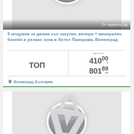
От vipoferta.bg
5 нощувки за двама със закуски, вечери + минерален
басейн и релакс зона в Хотел Панорама, Велинград
Цена от
00
410
ТОП
€
89
801
лв
Велинград
,
България