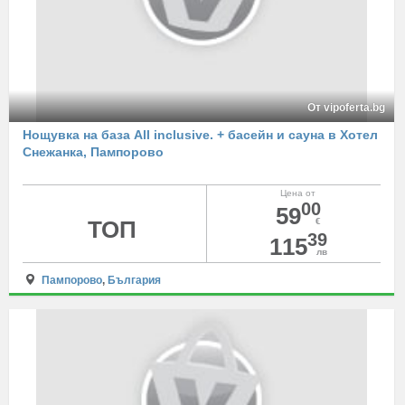
От vipoferta.bg
Нощувка на база All inclusive. + басейн и сауна в Хотел
Снежанка, Пампорово
Цена от
00
59
ТОП
€
39
115
лв
Пампорово
,
България