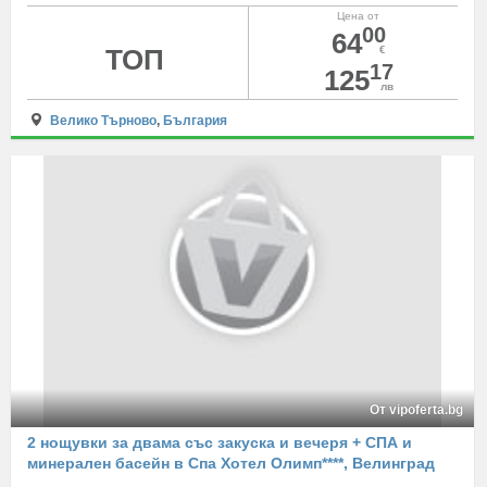
Цена от
00
64
ТОП
€
17
125
лв
Велико Търново
,
България
От vipoferta.bg
2 нощувки за двама със закуска и вечеря + СПА и
минерален басейн в Спа Хотел Олимп****, Велинград