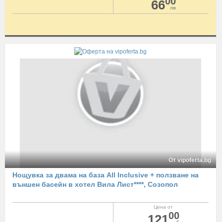
00
66
лв
От vipoferta.bg
Нощувка за двама на база All Inclusive + ползване на
външен басейн в хотел Вила Лист****, Созопол
Цена от
00
121