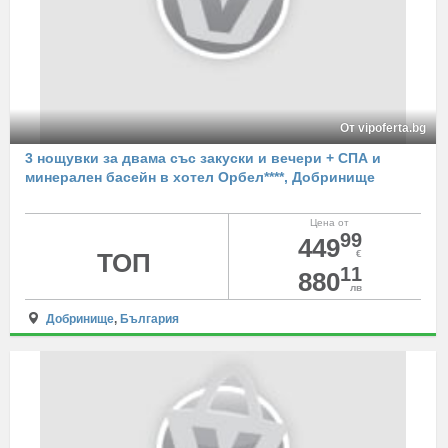
От vipoferta.bg
3 нощувки за двама със закуски и вечери + СПА и
минерален басейн в хотел Орбел****, Добринище
Цена от
99
449
ТОП
€
11
880
лв
Добринище
,
България