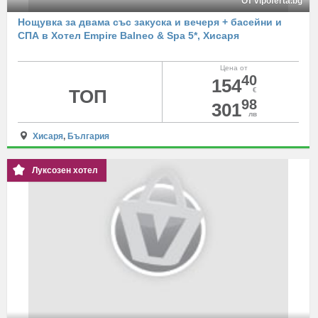
От vipoferta.bg
Нощувка за двама със закуска и вечеря + басейни и
СПА в Хотел Empire Balneo & Spa 5*, Хисаря
Цена от
40
154
ТОП
€
98
301
лв
Хисаря
,
България
Луксозен хотел