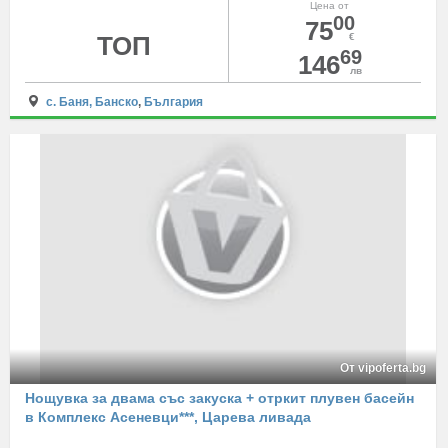
Цена от
00
75
ТОП
€
69
146
лв
с. Баня, Банско
,
България
От vipoferta.bg
Нощувка за двама със закуска + отркит плувен басейн
в Комплекс Асеневци***, Царева ливада