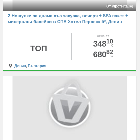
От vipoferta.bg
2 Нощувки за двама със закуска, вечеря + SPA пакет +
минерални басейни в СПА Хотел Персенк 5*, Девин
Цена от
10
348
ТОП
€
82
680
лв
Девин
,
България