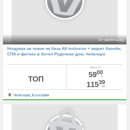
От vipoferta.bg
Нощувка на човек на база All inclusive + закрит басейн,
СПА и фитнес в Хотел Родопски дом, Чепеларе
Цена от
00
59
ТОП
€
39
115
лв
Чепеларе
,
България