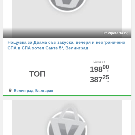
От vipoferta.bg
Нощувка за Двама със закуска, вечеря и неограничено
СПА в СПА хотел Санте 5*, Велинград
Цена от
00
198
ТОП
€
25
387
лв
Велинград
,
България