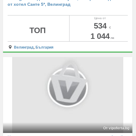
от хотел Санте 5*, Велинград
Цена от
534
ТОП
€
1 044
лв
Велинград
,
България
От vipoferta.bg