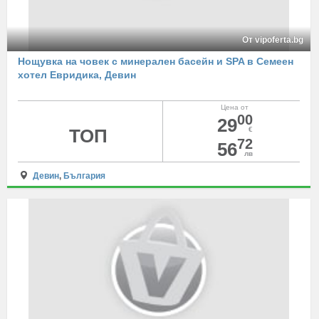
От vipoferta.bg
Нощувка на човек с минерален басейн и SPA в Семеен
хотел Евридика, Девин
Цена от
00
29
ТОП
€
72
56
лв
Девин
,
България