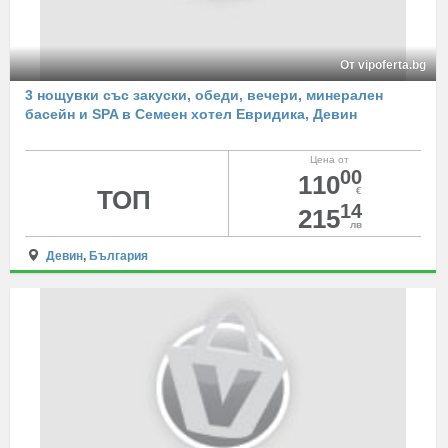
От vipoferta.bg
3 нощувки със закуски, обеди, вечери, минерален
басейн и SPA в Семеен хотел Евридика, Девин
Цена от
00
110
ТОП
€
14
215
лв
Девин
,
България