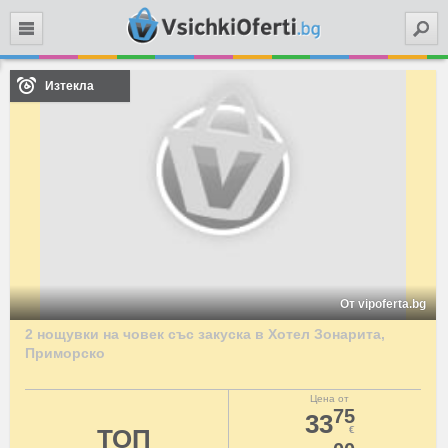
Търси
Изтекла
От vipoferta.bg
2 нощувки на човек със закуска в Хотел Зонарита,
Приморско
Цена от
75
33
ТОП
€