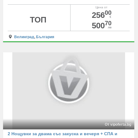
Цена от
00
256
ТОП
€
70
500
лв
Велинград
,
България
От vipoferta.bg
2 Нощувки за двама със закуска и вечеря + СПА и