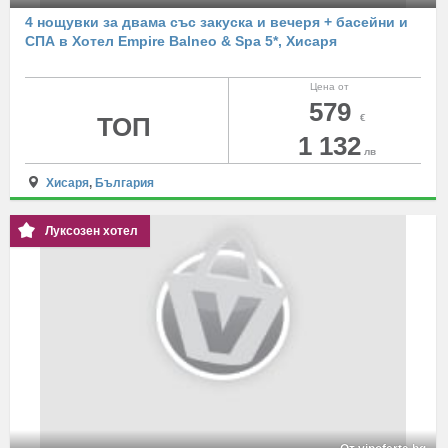
4 нощувки за двама със закуска и вечеря + басейни и
СПА в Хотел Empire Balneo & Spa 5*, Хисаря
Цена от
579
ТОП
€
1 132
лв
Хисаря
,
България
Луксозен хотел