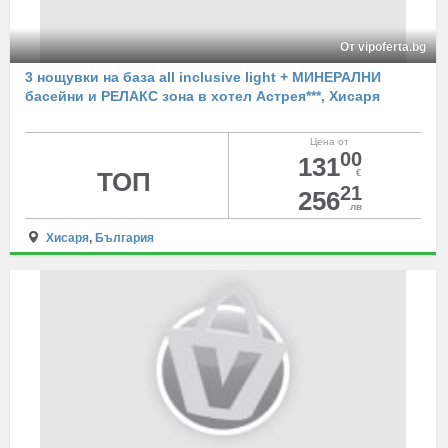
От vipoferta.bg
3 нощувки на база all inclusive light + МИНЕРАЛНИ
басейни и РЕЛАКС зона в хотел Астрея***, Хисаря
Цена от
00
131
ТОП
€
21
256
лв
Хисаря
,
България