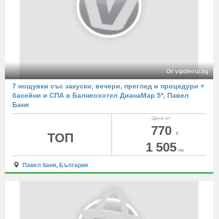
От vipoferta.bg
7 нощувки със закуски, вечери, преглед и процедури +
басейни и СПА в Балнеохотел ДианаМар 5*, Павел
Баня
Цена от
770
ТОП
€
1 505
лв
Павел баня
,
България