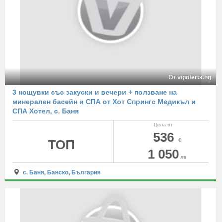
От vipoferta.bg
3 нощувки със закуски и вечери + ползване на
минерален басейн и СПА от Хот Спрингс Медикъл и
СПА Хотел, с. Баня
Цена от
536
ТОП
€
1 050
лв
с. Баня, Банско
,
България