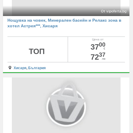
От vipoferta.bg
Нощувка на човек, Минерален басейн и Релакс зона в
хотел Астрея***, Хисаря
Цена от
00
37
ТОП
€
37
72
лв
Хисаря
,
България