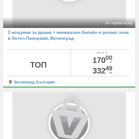
От vipoferta.bg
3 нощувки за двама + минерален басейн и релакс зона
в Хотел Панорама, Велинград
Цена от
00
170
ТОП
€
49
332
лв
Велинград
,
България