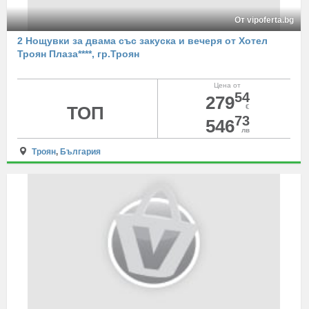
От vipoferta.bg
2 Нощувки за двама със закуска и вечеря от Хотел
Троян Плаза****, гр.Троян
Цена от
54
279
ТОП
€
73
546
лв
Троян
,
България