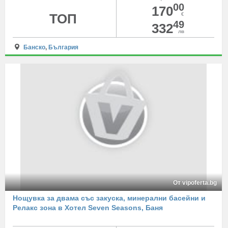
00
170
ТОП
€
49
332
лв
Банско
,
България
От vipoferta.bg
Нощувка за двама със закуска, минерални басейни и
Релакс зона в Хотел Seven Seasons, Баня