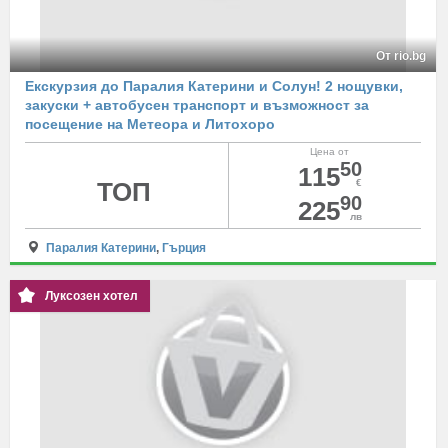
От rio.bg
Екскурзия до Паралия Катерини и Солун! 2 нощувки,
закуски + автобусен транспорт и възможност за
посещение на Метеора и Литохоро
Цена от
50
115
ТОП
€
90
225
лв
Паралия Катерини
,
Гърция
Луксозен хотел