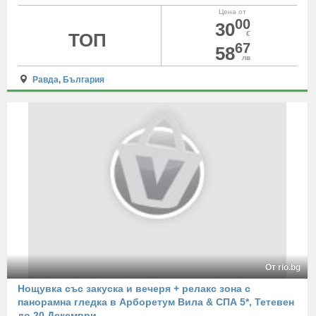
Цена от
00
30
ТОП
€
67
58
лв
Равда
,
България
От rio.bg
Нощувка със закуска и вечеря + релакс зона с
панорамна гледка в Арборетум Вила & СПА 5*, Тетевен
до 20 Декември