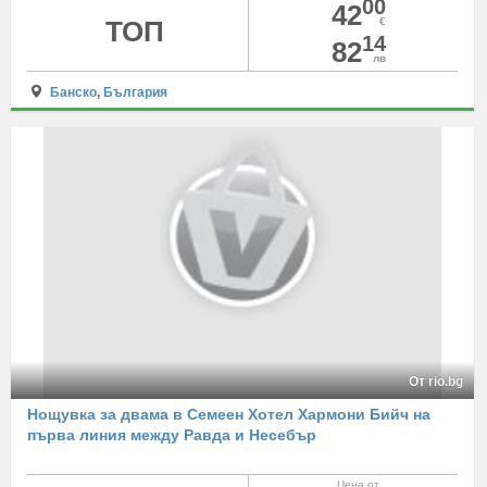
00
42
ТОП
€
14
82
лв
Банско
,
България
От rio.bg
Нощувка за двама в Семеен Хотел Хармони Бийч на
първа линия между Равда и Несебър
Цена от