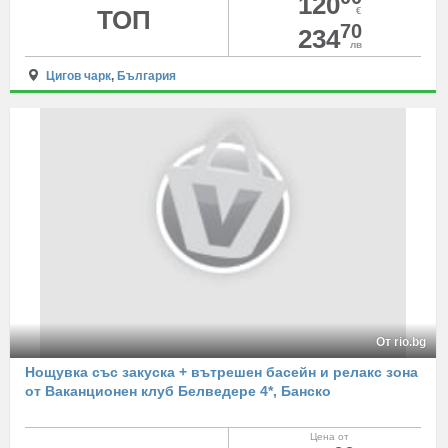
120
ТОП
€
70
234
лв
Цигов чарк
,
България
От rio.bg
Нощувка със закуска + вътрешен басейн и релакс зона
от Ваканционен клуб Белведере 4*, Банско
Цена от