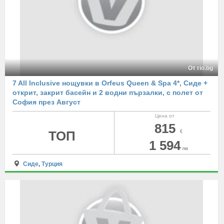
От rio.bg
7 All Inclusive нощувки в Orfeus Queen & Spa 4*, Сиде +
открит, закрит басейн и 2 водни пързалки, с полет от
София през Август
Цена от
815
ТОП
€
1 594
лв
Сиде
,
Турция