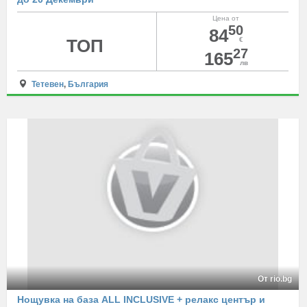
Цена от
50
84
ТОП
€
27
165
лв
Тетевен
,
България
От rio.bg
Нощувка на база ALL INCLUSIVE + релакс център и