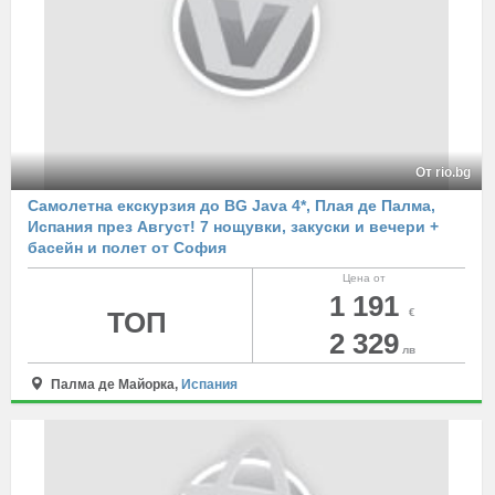
От rio.bg
Самолетна екскурзия до BG Java 4*, Плая де Палма,
Испания през Август! 7 нощувки, закуски и вечери +
басейн и полет от София
Цена от
1 191
ТОП
€
2 329
лв
Палма де Майорка,
Испания