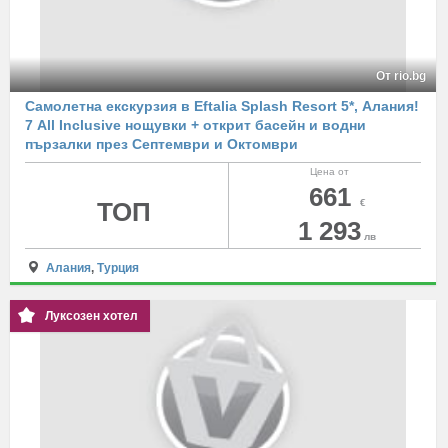
От rio.bg
Самолетна екскурзия в Eftalia Splash Resort 5*, Алания!
7 All Inclusive нощувки + открит басейн и водни
пързалки през Септември и Октомври
Цена от
661
ТОП
€
1 293
лв
Алания
,
Турция
Луксозен хотел