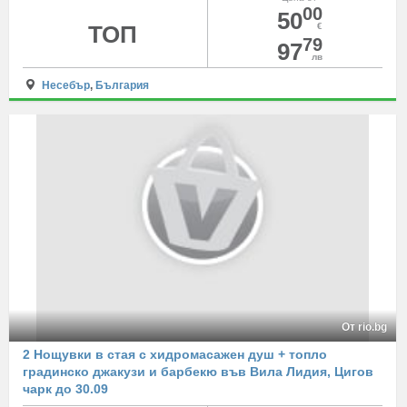
00
50
ТОП
€
79
97
лв
Несебър
,
България
От rio.bg
2 Нощувки в стая с хидромасажен душ + топло
градинско джакузи и барбекю във Вила Лидия, Цигов
чарк до 30.09