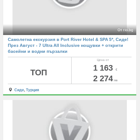
От rio.bg
Самолетна екскурзия в Port River Hotel & SPA 5*, Сиде!
През Август - 7 Ultra All Inclusive нощувки + открити
басейни и водни пързалки
Цена от
1 163
ТОП
€
2 274
лв
Сиде
,
Турция