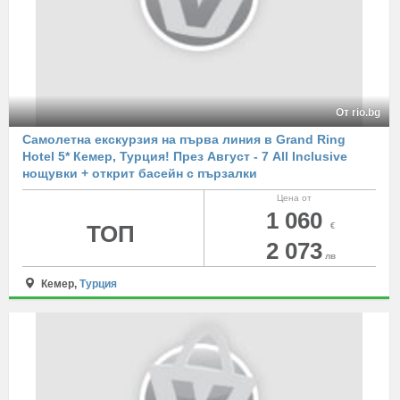
От rio.bg
Самолетна екскурзия на първа линия в Grand Ring
Hotel 5* Кемер, Турция! През Август - 7 All Inclusive
нощувки + открит басейн с пързалки
Цена от
1 060
ТОП
€
2 073
лв
Кемер,
Турция