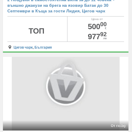
външно джакузи на брега на язовир Батак до 30
Септември в Къща за гости Лидия, Цигов чарк
Цена от
00
500
ТОП
€
92
977
лв
Цигов чарк
,
България
От rio.bg