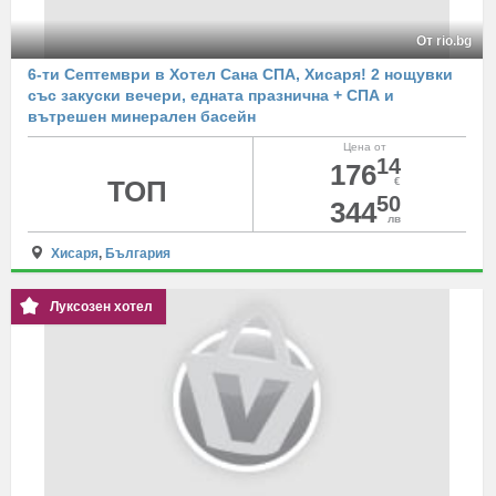
От rio.bg
6-ти Септември в Хотел Сана СПА, Хисаря! 2 нощувки
със закуски вечери, едната празнична + СПА и
вътрешен минерален басейн
Цена от
14
176
ТОП
€
50
344
лв
Хисаря
,
България
Луксозен хотел