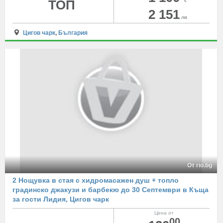
ТОП
€
2 151
лв
Цигов чарк
,
България
От rio.bg
2 Нощувка в стая с хидромасажен душ + топло
градинско джакузи и барбекю до 30 Септември в Къща
за гости Лидия, Цигов чарк
Цена от
00