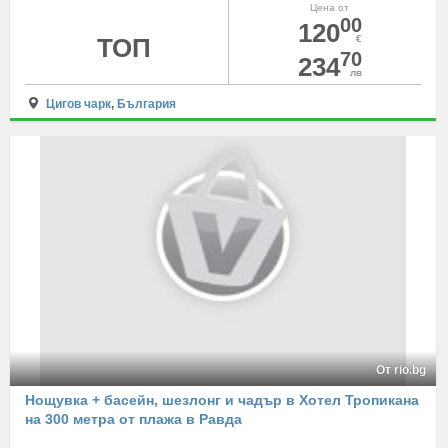
Цена от
00
120
ТОП
€
70
234
лв
Цигов чарк
,
България
От rio.bg
Нощувка + басейн, шезлонг и чадър в Хотел Тропикана
на 300 метра от плажа в Равда