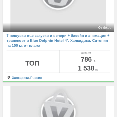
От rio.bg
7 нощувки със закуски и вечери + басейн и анимация +
транспорт в Blue Dolphin Hotel 4*, Халкидики, Ситония
на 100 м. от плажа
Цена от
786
ТОП
€
1 538
лв
Халкидики
,
Гърция