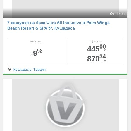
От rio.bg
7 нощувки на база Ultra All Inclusive в Palm Wings
Beach Resort & SPA 5*, Кушадасъ
отстъпка
Цена от
00
445
%
-9
€
34
870
лв
Кушадасъ
,
Турция