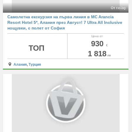
От rio.bg
Самолетна екскурзия на първа линия в MC Arancia
Resort Hotel 5*, Алания през Август! 7 Ultra All Inclusive
нощувки, с полет от София
Цена от
930
ТОП
€
1 818
лв
Алания
,
Турция