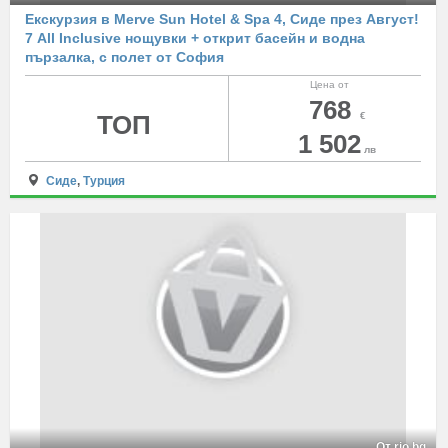
Екскурзия в Merve Sun Hotel & Spa 4, Сиде през Август!
7 All Inclusive нощувки + открит басейн и водна
пързалка, с полет от София
Цена от
768
ТОП
€
1 502
лв
Сиде
,
Турция
От rio.bg