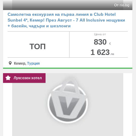
От rio.bg
Самолетна екскурзия на първа линия в Club Hotel
Sunbel 4*, Кемер! През Август - 7 All Inclusive нощувки
+ басейн, чадъри и шезлонги
Цена от
830
ТОП
€
1 623
лв
Кемер,
Турция
Луксозен хотел