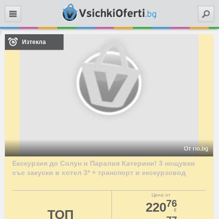
Търси
Изтекла
От rio.bg
Екскурзия до Солун и Паралия Катерини! 3 нощувки
със закуски в хотел 3* + транспорт и екскурзовод
Цена от
76
220
ТОП
€