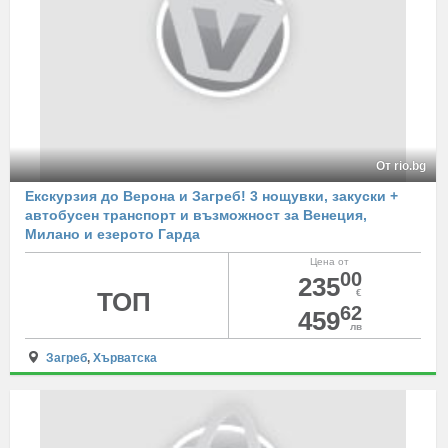
От rio.bg
Екскурзия до Верона и Загреб! 3 нощувки, закуски +
автобусен транспорт и възможност за Венеция,
Милано и езерото Гарда
Цена от
00
235
ТОП
€
62
459
лв
Загреб
,
Хърватска