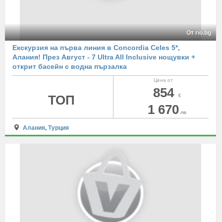
От rio.bg
Екскурзия на първа линия в Concordia Celes 5*,
Алания! През Август - 7 Ultra All Inclusive нощувки +
открит басейн с водна пързалка
Цена от
854
ТОП
€
1 670
лв
Алания
,
Турция