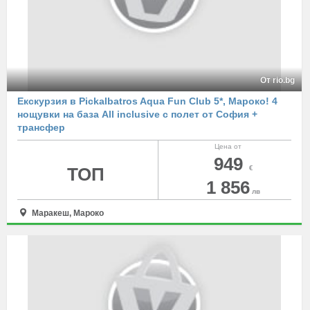
От rio.bg
Екскурзия в Pickalbatros Aqua Fun Club 5*, Мароко! 4
нощувки на база All inclusive с полет от София +
трансфер
Цена от
949
ТОП
€
1 856
лв
Маракеш, Мароко