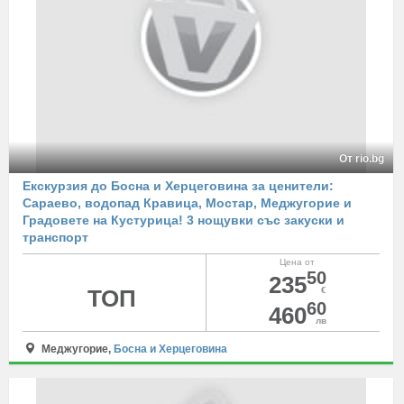
От rio.bg
Екскурзия до Босна и Херцеговина за ценители:
Сараево, водопад Кравица, Мостар, Меджугорие и
Градовете на Кустурица! 3 нощувки със закуски и
транспорт
Цена от
50
235
ТОП
€
60
460
лв
Меджугорие,
Босна и Херцеговина