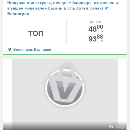
Нощувка със закуска, вечеря + Аквапарк, вътрешен и
външен минерален басейн в Спа Хотел Селект 4*,
Велинград
Цена от
00
48
ТОП
€
88
93
лв
Велинград
,
България
От rio.bg