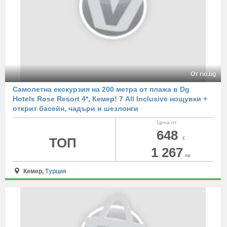
От rio.bg
Самолетна екскурзия на 200 метра от плажа в Dg
Hotels Rose Resort 4*, Кемер! 7 All Inclusive нощувки +
открит басейн, чадъри и шезлонги
Цена от
648
ТОП
€
1 267
лв
Кемер,
Турция