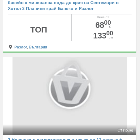
басейн с минерална вода до края на Септември в
Хотел 3 Планини край Банско и Разлог
Цена от
00
68
ТОП
€
00
133
лв
Разлог
,
България
От rio.bg
2 Нощувки в самостоятелна вила за до 12 човека +