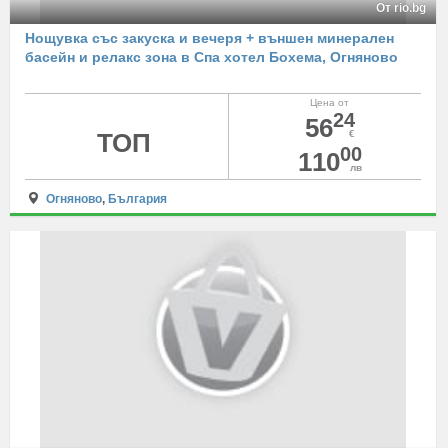
От rio.bg
Нощувка със закуска и вечеря + външен минерален
басейн и релакс зона в Спа хотел Бохема, Огняново
Цена от
24
56
ТОП
€
00
110
лв
Огняново
,
България