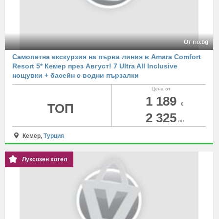
От rio.bg
Самолетна екскурзия на първа линия в Amara Comfort
Resort 5* Кемер през Август! 7 Ultra All Inclusive
нощувки + басейн с водни пързалки
Цена от
1 189
ТОП
€
2 325
лв
Кемер,
Турция
Луксозен хотел