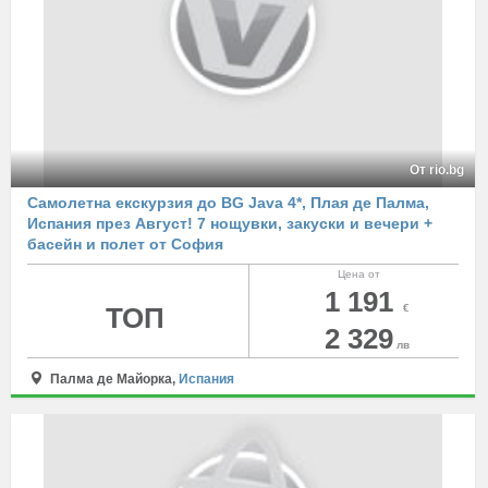
От rio.bg
Самолетна екскурзия до BG Java 4*, Плая де Палма,
Испания през Август! 7 нощувки, закуски и вечери +
басейн и полет от София
Цена от
1 191
ТОП
€
2 329
лв
Палма де Майорка,
Испания