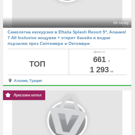
От rio.bg
Самолетна екскурзия в Eftalia Splash Resort 5*, Алания!
7 All Inclusive нощувки + открит басейн и водни
пързалки през Септември и Октомври
Цена от
661
ТОП
€
1 293
лв
Алания
,
Турция
Луксозен хотел