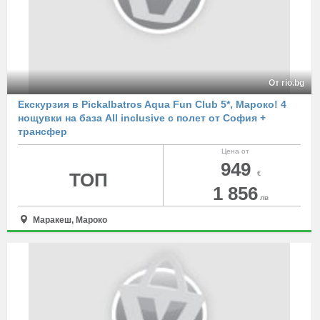
От rio.bg
Екскурзия в Pickalbatros Aqua Fun Club 5*, Мароко! 4
нощувки на база All inclusive с полет от София +
трансфер
Цена от
949
ТОП
€
1 856
лв
Маракеш, Мароко