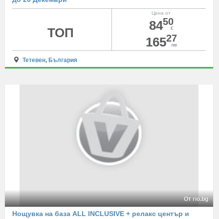
Цена от
50
84
ТОП
€
27
165
лв
Тетевен
,
България
От rio.bg
Нощувка на база ALL INCLUSIVE + релакс център и