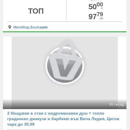
00
50
ТОП
€
79
97
лв
Несебър
,
България
От rio.bg
2 Нощувки в стая с хидромасажен душ + топло
градинско джакузи и барбекю във Вила Лидия, Цигов
чарк до 30.09