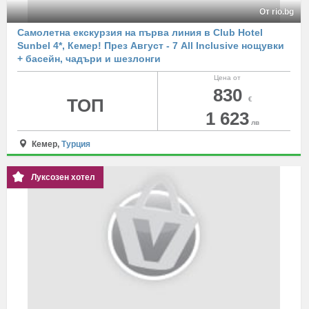
От rio.bg
Самолетна екскурзия на първа линия в Club Hotel
Sunbel 4*, Кемер! През Август - 7 All Inclusive нощувки
+ басейн, чадъри и шезлонги
Цена от
830
ТОП
€
1 623
лв
Кемер,
Турция
Луксозен хотел