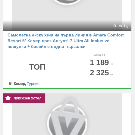
От rio.bg
Самолетна екскурзия на първа линия в Amara Comfort
Resort 5* Кемер през Август! 7 Ultra All Inclusive
нощувки + басейн с водни пързалки
Цена от
1 189
ТОП
€
2 325
лв
Кемер,
Турция
Луксозен хотел