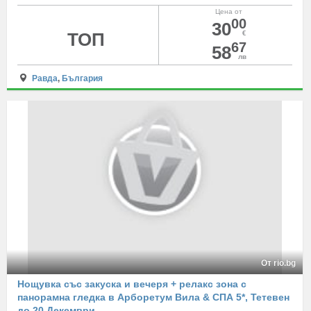
Цена от
00
30
ТОП
€
67
58
лв
Равда
,
България
От rio.bg
Нощувка със закуска и вечеря + релакс зона с
панорамна гледка в Арборетум Вила & СПА 5*, Тетевен
до 20 Декември