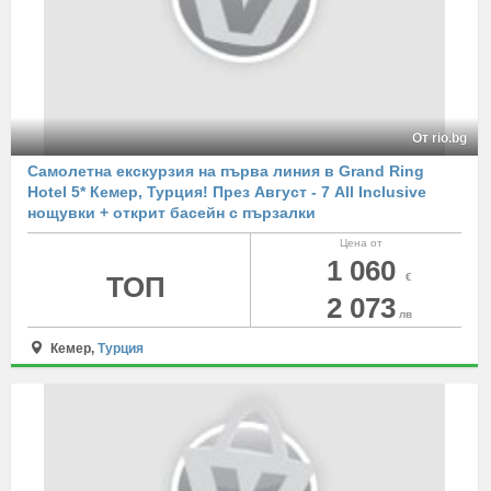
От rio.bg
Самолетна екскурзия на първа линия в Grand Ring
Hotel 5* Кемер, Турция! През Август - 7 All Inclusive
нощувки + открит басейн с пързалки
Цена от
1 060
ТОП
€
2 073
лв
Кемер,
Турция