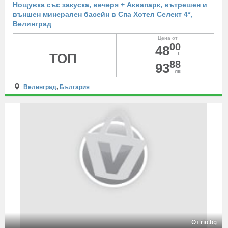
Нощувка със закуска, вечеря + Аквапарк, вътрешен и
външен минерален басейн в Спа Хотел Селект 4*,
Велинград
Цена от
00
48
ТОП
€
88
93
лв
Велинград
,
България
От rio.bg