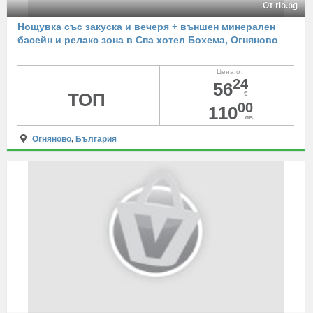
От rio.bg
Нощувка със закуска и вечеря + външен минерален
басейн и релакс зона в Спа хотел Бохема, Огняново
Цена от
24
56
ТОП
€
00
110
лв
Огняново
,
България