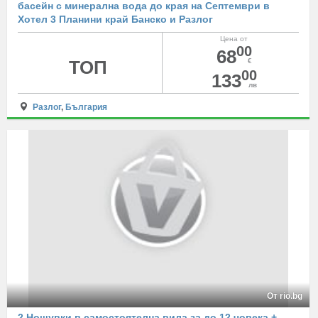
басейн с минерална вода до края на Септември в
Хотел 3 Планини край Банско и Разлог
Цена от
00
68
ТОП
€
00
133
лв
Разлог
,
България
От rio.bg
2 Нощувки в самостоятелна вила за до 12 човека +