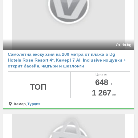
От rio.bg
Самолетна екскурзия на 200 метра от плажа в Dg
Hotels Rose Resort 4*, Кемер! 7 All Inclusive нощувки +
открит басейн, чадъри и шезлонги
Цена от
648
ТОП
€
1 267
лв
Кемер,
Турция