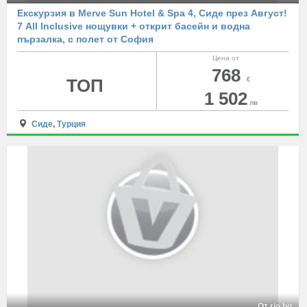
Екскурзия в Merve Sun Hotel & Spa 4, Сиде през Август!
7 All Inclusive нощувки + открит басейн и водна
пързалка, с полет от София
Цена от
768
ТОП
€
1 502
лв
Сиде
,
Турция
От rio.bg