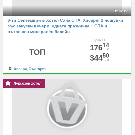
От rio.bg
6-ти Септември в Хотел Сана СПА, Хисаря! 2 нощувки
със закуски вечери, едната празнична + СПА и
вътрешен минерален басейн
Цена от
14
176
ТОП
€
50
344
лв
Хисаря
,
България
Луксозен хотел