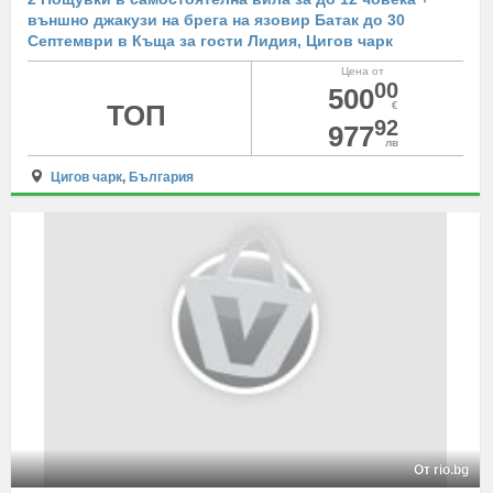
външно джакузи на брега на язовир Батак до 30
Септември в Къща за гости Лидия, Цигов чарк
Цена от
00
500
ТОП
€
92
977
лв
Цигов чарк
,
България
От rio.bg