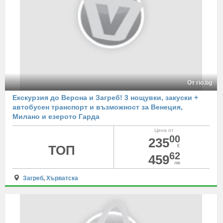
От rio.bg
Екскурзия до Верона и Загреб! 3 нощувки, закуски +
автобусен транспорт и възможност за Венеция,
Милано и езерото Гарда
Цена от
00
235
ТОП
€
62
459
лв
Загреб
,
Хърватска