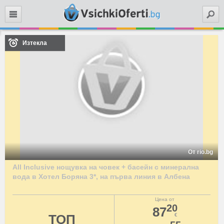
Търси
Изтекла
От rio.bg
All Inclusive нощувка на човек + басейн с минерална
вода в Хотел Боряна 3*, на първа линия в Албена
Цена от
20
87
ТОП
€