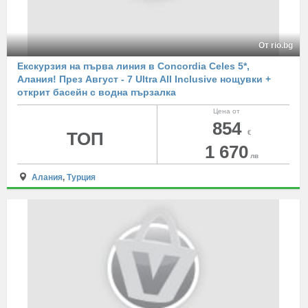
От rio.bg
Екскурзия на първа линия в Concordia Celes 5*,
Алания! През Август - 7 Ultra All Inclusive нощувки +
открит басейн с водна пързалка
Цена от
854
ТОП
€
1 670
лв
Алания
,
Турция