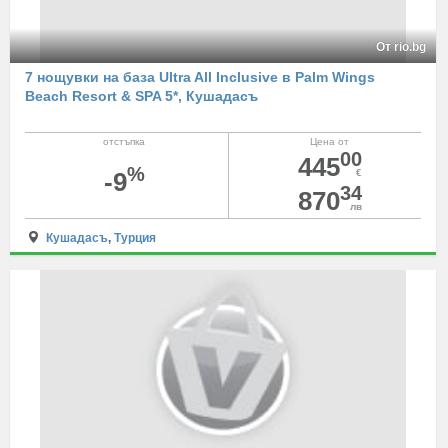
От rio.bg
7 нощувки на база Ultra All Inclusive в Palm Wings
Beach Resort & SPA 5*, Кушадасъ
отстъпка
Цена от
00
445
%
-9
€
34
870
лв
Кушадасъ
,
Турция