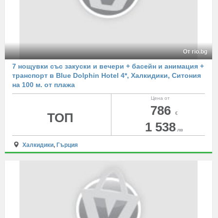
От rio.bg
7 нощувки със закуски и вечери + басейн и анимация +
транспорт в Blue Dolphin Hotel 4*, Халкидики, Ситония
на 100 м. от плажа
Цена от
786
ТОП
€
1 538
лв
Халкидики
,
Гърция