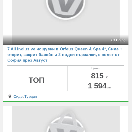
От rio.bg
7 All Inclusive нощувки в Orfeus Queen & Spa 4*, Сиде +
открит, закрит басейн и 2 водни пързалки, с полет от
София през Август
Цена от
815
ТОП
€
1 594
лв
Сиде
,
Турция