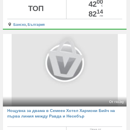
00
42
ТОП
€
14
82
лв
Банско
,
България
От rio.bg
Нощувка за двама в Семеен Хотел Хармони Бийч на
първа линия между Равда и Несебър
Цена от