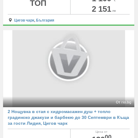
ТОП
€
2 151
лв
Цигов чарк
,
България
От rio.bg
2 Нощувка в стая с хидромасажен душ + топло
градинско джакузи и барбекю до 30 Септември в Къща
за гости Лидия, Цигов чарк
Цена от
00