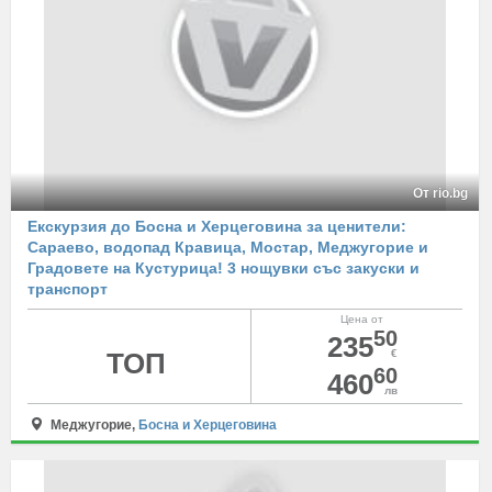
От rio.bg
Екскурзия до Босна и Херцеговина за ценители:
Сараево, водопад Кравица, Мостар, Меджугорие и
Градовете на Кустурица! 3 нощувки със закуски и
транспорт
Цена от
50
235
ТОП
€
60
460
лв
Меджугорие,
Босна и Херцеговина