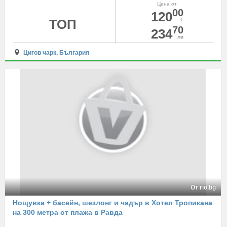
Цена от
00
120
ТОП
€
70
234
лв
Цигов чарк
,
България
От rio.bg
Нощувка + басейн, шезлонг и чадър в Хотел Тропикана
на 300 метра от плажа в Равда