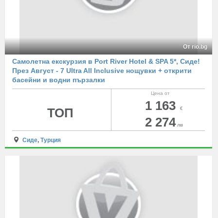
От rio.bg
Самолетна екскурзия в Port River Hotel & SPA 5*, Сиде!
През Август - 7 Ultra All Inclusive нощувки + открити
басейни и водни пързалки
Цена от
1 163
ТОП
€
2 274
лв
Сиде
,
Турция