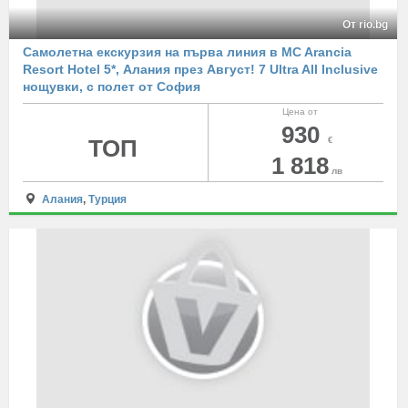
От rio.bg
Самолетна екскурзия на първа линия в MC Arancia
Resort Hotel 5*, Алания през Август! 7 Ultra All Inclusive
нощувки, с полет от София
Цена от
930
ТОП
€
1 818
лв
Алания
,
Турция