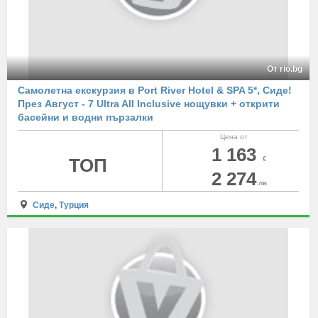
От rio.bg
Самолетна екскурзия в Port River Hotel & SPA 5*, Сиде!
През Август - 7 Ultra All Inclusive нощувки + открити
басейни и водни пързалки
Цена от
1 163
ТОП
€
2 274
лв
Сиде
,
Турция