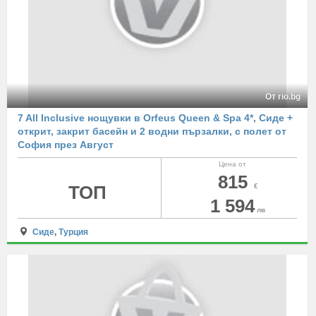
От rio.bg
7 All Inclusive нощувки в Orfeus Queen & Spa 4*, Сиде +
открит, закрит басейн и 2 водни пързалки, с полет от
София през Август
Цена от
815
ТОП
€
1 594
лв
Сиде
,
Турция