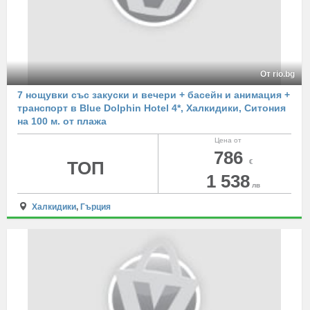
От rio.bg
7 нощувки със закуски и вечери + басейн и анимация +
транспорт в Blue Dolphin Hotel 4*, Халкидики, Ситония
на 100 м. от плажа
Цена от
786
ТОП
€
1 538
лв
Халкидики
,
Гърция