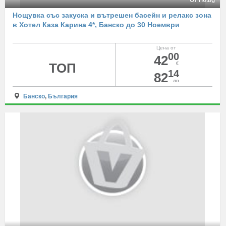
От rio.bg
Нощувка със закуска и вътрешен басейн и релакс зона
в Хотел Каза Карина 4*, Банско до 30 Ноември
Цена от
00
42
ТОП
€
14
82
лв
Банско
,
България