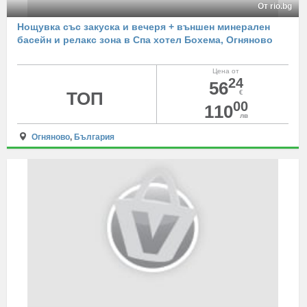
От rio.bg
Нощувка със закуска и вечеря + външен минерален
басейн и релакс зона в Спа хотел Бохема, Огняново
Цена от
24
56
ТОП
€
00
110
лв
Огняново
,
България