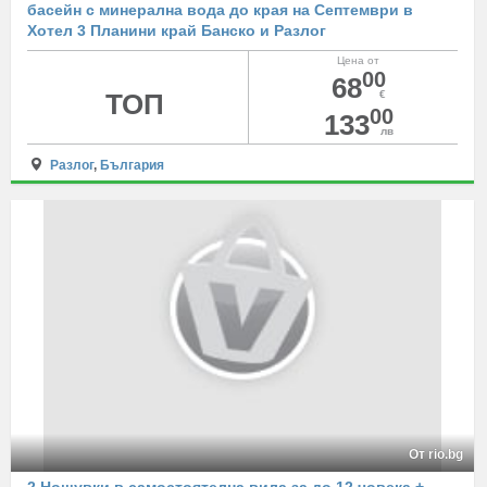
басейн с минерална вода до края на Септември в
Хотел 3 Планини край Банско и Разлог
Цена от
00
68
ТОП
€
00
133
лв
Разлог
,
България
От rio.bg