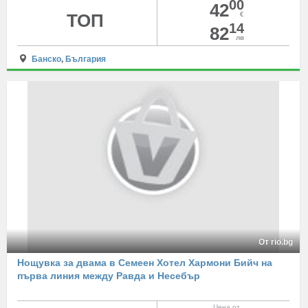
00
42
ТОП
€
14
82
лв
Банско
,
България
От rio.bg
Нощувка за двама в Семеен Хотел Хармони Бийч на
първа линия между Равда и Несебър
Цена от