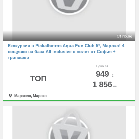
От rio.bg
Екскурзия в Pickalbatros Aqua Fun Club 5*, Мароко! 4
нощувки на база All inclusive с полет от София +
трансфер
Цена от
949
ТОП
€
1 856
лв
Маракеш, Мароко