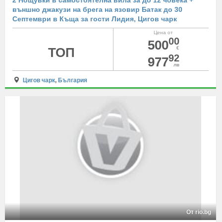
2 Нощувки в самостоятелна вила за до 12 човека +
външно джакузи на брега на язовир Батак до 30
Септември в Къща за гости Лидия, Цигов чарк
Цена от
00
500
ТОП
€
92
977
лв
Цигов чарк
,
България
От rio.bg