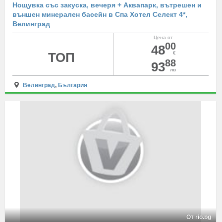
Нощувка със закуска, вечеря + Аквапарк, вътрешен и
външен минерален басейн в Спа Хотел Селект 4*,
Велинград
Цена от
00
48
ТОП
€
88
93
лв
Велинград
,
България
От rio.bg