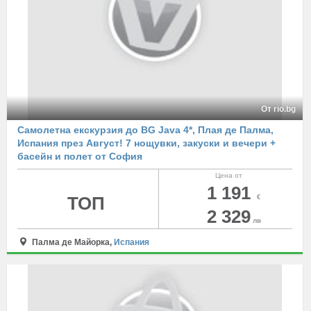
От rio.bg
Самолетна екскурзия до BG Java 4*, Плая де Палма,
Испания през Август! 7 нощувки, закуски и вечери +
басейн и полет от София
Цена от
1 191
ТОП
€
2 329
лв
Палма де Майорка,
Испания