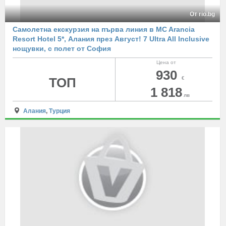
От rio.bg
Самолетна екскурзия на първа линия в MC Arancia
Resort Hotel 5*, Алания през Август! 7 Ultra All Inclusive
нощувки, с полет от София
Цена от
930
ТОП
€
1 818
лв
Алания
,
Турция