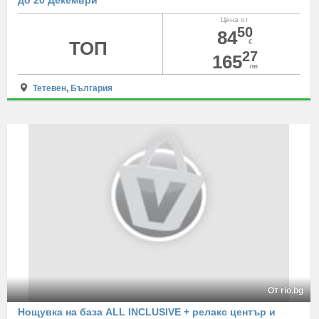
до 20 Декември
Цена от
50
84
ТОП
€
27
165
лв
Тетевен
,
България
От rio.bg
Нощувка на база ALL INCLUSIVE + релакс център и