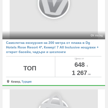
От rio.bg
Самолетна екскурзия на 200 метра от плажа в Dg
Hotels Rose Resort 4*, Кемер! 7 All Inclusive нощувки +
открит басейн, чадъри и шезлонги
Цена от
648
ТОП
€
1 267
лв
Кемер,
Турция