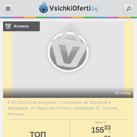
Търси
Изтекла
От rio.bg
2 All Inclusive нощувки + ползване на басейни и
Аквапарк, от Престиж Хотел и Аквапарк 4*, Златни
пясъци
Цена от
33
155
ТОП
€