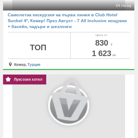
От rio.bg
Самолетна екскурзия на първа линия в Club Hotel
Sunbel 4*, Кемер! През Август - 7 All Inclusive нощувки
+ басейн, чадъри и шезлонги
Цена от
830
ТОП
€
1 623
лв
Кемер,
Турция
Луксозен хотел