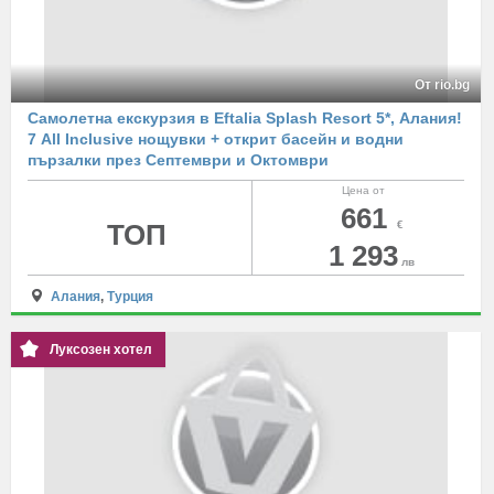
От rio.bg
Самолетна екскурзия в Eftalia Splash Resort 5*, Алания!
7 All Inclusive нощувки + открит басейн и водни
пързалки през Септември и Октомври
Цена от
661
ТОП
€
1 293
лв
Алания
,
Турция
Луксозен хотел