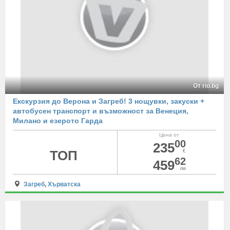
От rio.bg
Екскурзия до Верона и Загреб! 3 нощувки, закуски +
автобусен транспорт и възможност за Венеция,
Милано и езерото Гарда
Цена от
00
235
ТОП
€
62
459
лв
Загреб
,
Хърватска