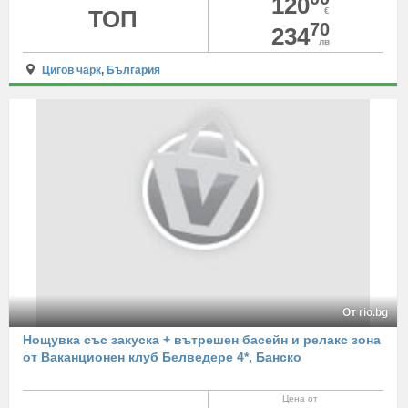
120
ТОП
€
70
234
лв
Цигов чарк
,
България
От rio.bg
Нощувка със закуска + вътрешен басейн и релакс зона
от Ваканционен клуб Белведере 4*, Банско
Цена от