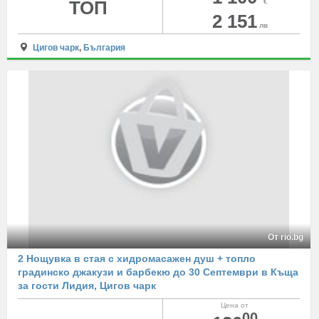
ТОП
€
2 151
лв
Цигов чарк
,
България
От rio.bg
2 Нощувка в стая с хидромасажен душ + топло
градинско джакузи и барбекю до 30 Септември в Къща
за гости Лидия, Цигов чарк
Цена от
00