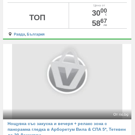
Цена от
00
30
ТОП
€
67
58
лв
Равда
,
България
От rio.bg
Нощувка със закуска и вечеря + релакс зона с
панорамна гледка в Арборетум Вила & СПА 5*, Тетевен