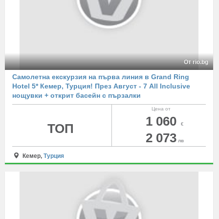
От rio.bg
Самолетна екскурзия на първа линия в Grand Ring
Hotel 5* Кемер, Турция! През Август - 7 All Inclusive
нощувки + открит басейн с пързалки
Цена от
1 060
ТОП
€
2 073
лв
Кемер,
Турция