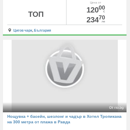
Цена от
00
120
ТОП
€
70
234
лв
Цигов чарк
,
България
От rio.bg
Нощувка + басейн, шезлонг и чадър в Хотел Тропикана
на 300 метра от плажа в Равда