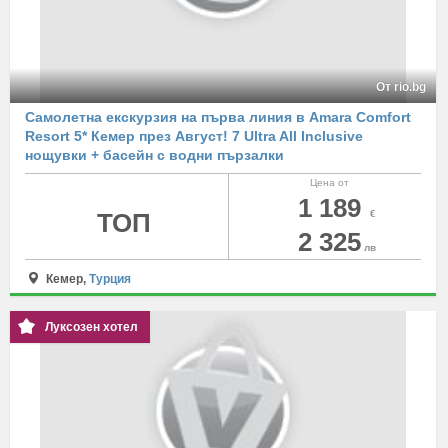
От rio.bg
Самолетна екскурзия на първа линия в Amara Comfort
Resort 5* Кемер през Август! 7 Ultra All Inclusive
нощувки + басейн с водни пързалки
Цена от
1 189
ТОП
€
2 325
лв
Кемер,
Турция
Луксозен хотел