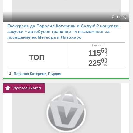
От rio.bg
Екскурзия до Паралия Катерини и Солун! 2 нощувки,
закуски + автобусен транспорт и възможност за
посещение на Метеора и Литохоро
Цена от
50
115
ТОП
€
90
225
лв
Паралия Катерини
,
Гърция
Луксозен хотел