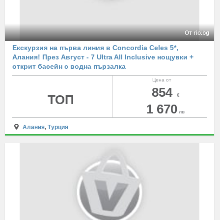
От rio.bg
Екскурзия на първа линия в Concordia Celes 5*,
Алания! През Август - 7 Ultra All Inclusive нощувки +
открит басейн с водна пързалка
Цена от
854
ТОП
€
1 670
лв
Алания
,
Турция