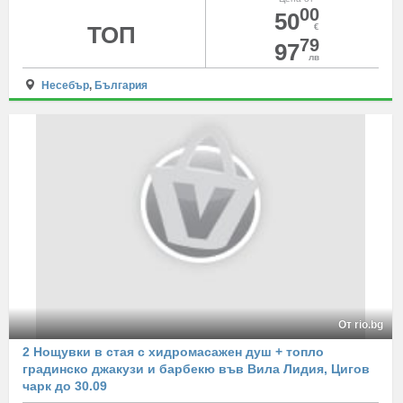
00
50
ТОП
€
79
97
лв
Несебър
,
България
От rio.bg
2 Нощувки в стая с хидромасажен душ + топло
градинско джакузи и барбекю във Вила Лидия, Цигов
чарк до 30.09