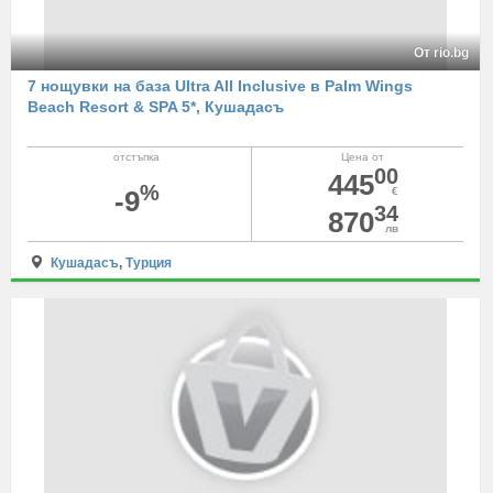
От rio.bg
7 нощувки на база Ultra All Inclusive в Palm Wings
Beach Resort & SPA 5*, Кушадасъ
отстъпка
Цена от
00
445
%
-9
€
34
870
лв
Кушадасъ
,
Турция