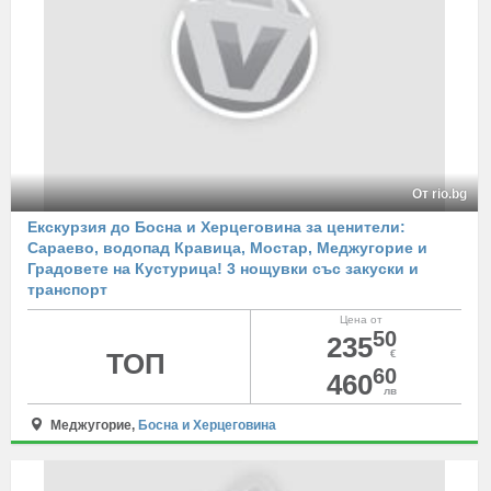
От rio.bg
Екскурзия до Босна и Херцеговина за ценители:
Сараево, водопад Кравица, Мостар, Меджугорие и
Градовете на Кустурица! 3 нощувки със закуски и
транспорт
Цена от
50
235
ТОП
€
60
460
лв
Меджугорие,
Босна и Херцеговина