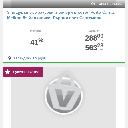
От niamavreme.bg
3 нощувки със закуски и вечери в хотел Porto Carras
Meliton 5*, Халкидики, Гърция през Септември
отстъпка
Цена от
00
288
%
-41
€
28
563
лв
Халкидики
,
Гърция
Луксозен хотел