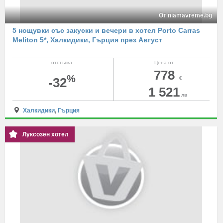
От niamavreme.bg
5 нощувки със закуски и вечери в хотел Porto Carras
Meliton 5*, Халкидики, Гърция през Август
отстъпка
Цена от
778
%
-32
€
1 521
лв
Халкидики
,
Гърция
Луксозен хотел