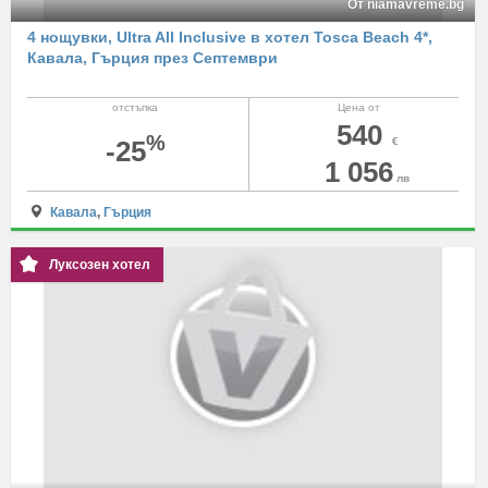
От niamavreme.bg
4 нощувки, Ultra All Inclusive в хотел Tosca Beach 4*,
Кавала, Гърция през Септември
отстъпка
Цена от
540
%
-25
€
1 056
лв
Кавала
,
Гърция
Луксозен хотел