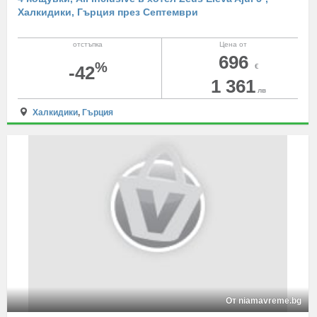
Халкидики, Гърция през Септември
отстъпка
Цена от
696
%
-42
€
1 361
лв
Халкидики
,
Гърция
От niamavreme.bg