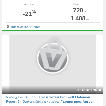
отстъпка
Цена от
720
%
-21
€
1 408
лв
Платамонас
,
Гърция
От niamavreme.bg
5 нощувки, All Inclusive в хотел Cronwell Platamon
Resort 5*, Олимпийска ривиера, Гърция през Август