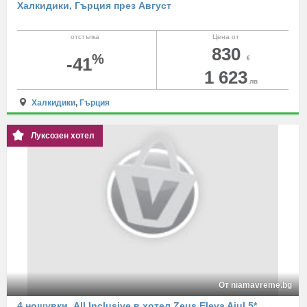
Халкидики, Гърция през Август
отстъпка
Цена от
830
%
-41
€
1 623
лв
Халкидики
,
Гърция
Луксозен хотел
От niamavreme.bg
4 нощувки, All Inclusive в хотел Zeus Eleva Ajul 5*,