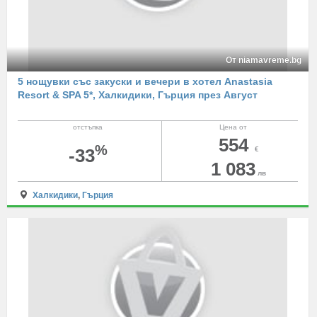
От niamavreme.bg
5 нощувки със закуски и вечери в хотел Anastasia
Resort & SPA 5*, Халкидики, Гърция през Август
отстъпка
Цена от
554
%
-33
€
1 083
лв
Халкидики
,
Гърция