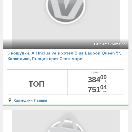
От niamavreme.bg
3 нощувки, All Inclusive в хотел Blue Lagoon Queen 5*,
Халкидики, Гърция през Септември
Цена от
00
384
ТОП
€
04
751
лв
Халкидики
,
Гърция