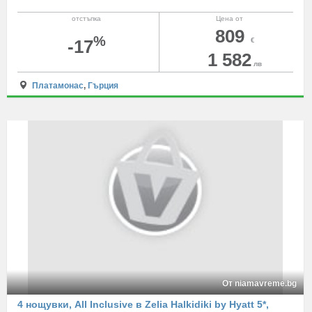
отстъпка
Цена от
809
%
-17
€
1 582
лв
Платамонас
,
Гърция
От niamavreme.bg
4 нощувки, All Inclusive в Zelia Halkidiki by Hyatt 5*,