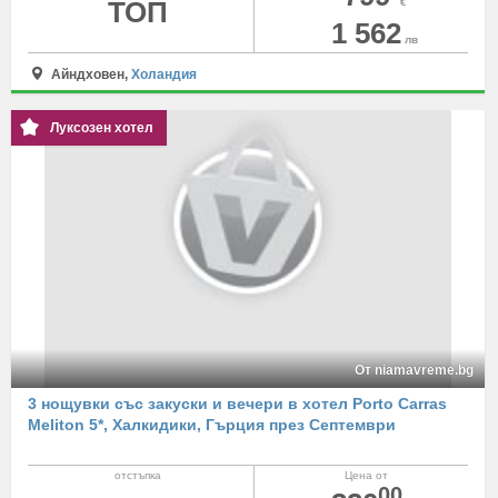
ТОП
€
1 562
лв
Айндховен,
Холандия
Луксозен хотел
От niamavreme.bg
3 нощувки със закуски и вечери в хотел Porto Carras
Meliton 5*, Халкидики, Гърция през Септември
отстъпка
Цена от
00