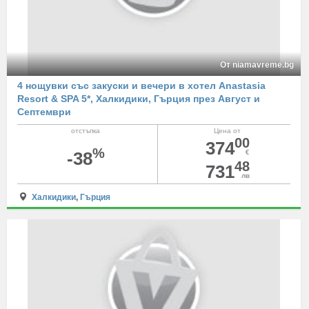
От niamavreme.bg
4 нощувки със закуски и вечери в хотел Anastasia
Resort & SPA 5*, Халкидики, Гърция през Август и
Септември
отстъпка
Цена от
00
374
%
-38
€
48
731
лв
Халкидики
,
Гърция