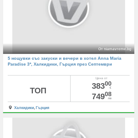
От niamavreme.bg
5 нощувки със закуски и вечери в хотел Anna Maria
Paradise 3*, Халкидики, Гърция през Септември
Цена от
00
383
ТОП
€
08
749
лв
Халкидики
,
Гърция