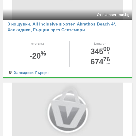
От niamavreme.bg
3 нощувки, All Inclusive в хотел Akrathos Beach 4*,
Халкидики, Гърция през Септември
отстъпка
Цена от
00
345
%
-20
€
76
674
лв
Халкидики
,
Гърция