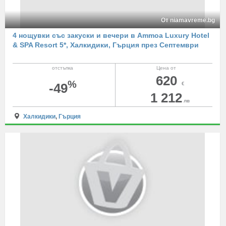
От niamavreme.bg
4 нощувки със закуски и вечери в Ammoa Luxury Hotel
& SPA Resort 5*, Халкидики, Гърция през Септември
отстъпка
Цена от
620
%
-49
€
1 212
лв
Халкидики
,
Гърция