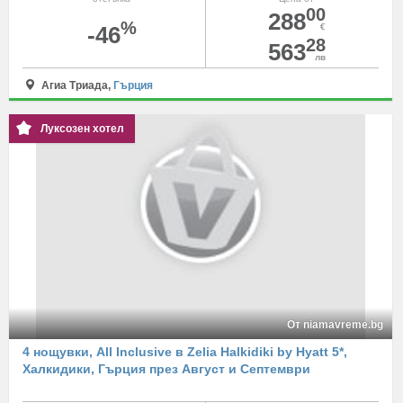
00
288
%
-46
€
28
563
лв
Агиа Триада,
Гърция
Луксозен хотел
От niamavreme.bg
4 нощувки, All Inclusive в Zelia Halkidiki by Hyatt 5*,
Халкидики, Гърция през Август и Септември