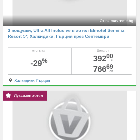
От niamavreme.bg
3 нощувки, Ultra All Inclusive в хотел Elinotel Sermilia
Resort 5*, Халкидики, Гърция през Септември
отстъпка
Цена от
00
392
%
-29
€
69
766
лв
Халкидики
,
Гърция
Луксозен хотел