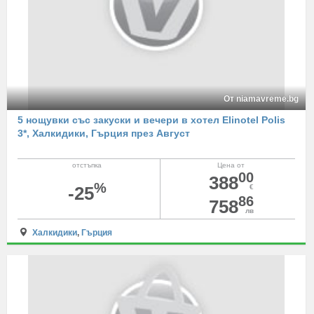
От niamavreme.bg
5 нощувки със закуски и вечери в хотел Elinotel Polis
3*, Халкидики, Гърция през Август
отстъпка
Цена от
00
388
%
-25
€
86
758
лв
Халкидики
,
Гърция