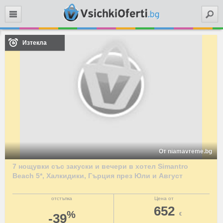
Търси
Изтекла
От niamavreme.bg
7 нощувки със закуски и вечери в хотел Simantro
Beach 5*, Халкидики, Гърция през Юли и Август
отстъпка
Цена от
652
%
-39
€