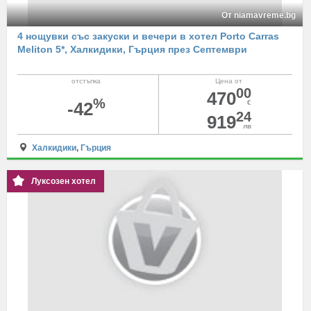
От niamavreme.bg
4 нощувки със закуски и вечери в хотел Porto Carras
Meliton 5*, Халкидики, Гърция през Септември
отстъпка
Цена от
00
470
%
-42
€
24
919
лв
Халкидики
,
Гърция
Луксозен хотел