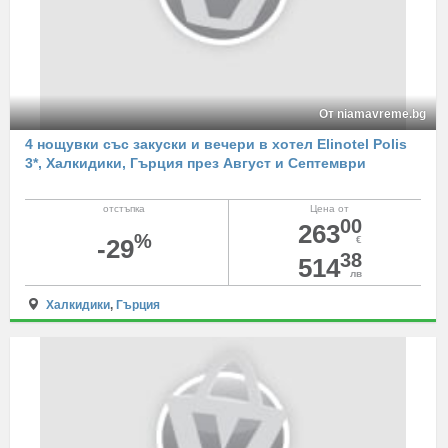
От niamavreme.bg
4 нощувки със закуски и вечери в хотел Elinotel Polis
3*, Халкидики, Гърция през Август и Септември
отстъпка
Цена от
00
263
%
-29
€
38
514
лв
Халкидики
,
Гърция