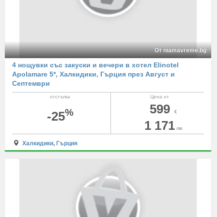
От niamavreme.bg
4 нощувки със закуски и вечери в хотел Elinotel
Apolamare 5*, Халкидики, Гърция през Август и
Септември
отстъпка
Цена от
599
%
-25
€
1 171
лв
Халкидики
,
Гърция