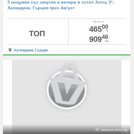
5 нощувки със закуски и вечери в хотел Jenny 3*,
Халкидики, Гърция през Август
Цена от
00
465
ТОП
€
46
909
лв
Халкидики
,
Гърция
От niamavreme.bg