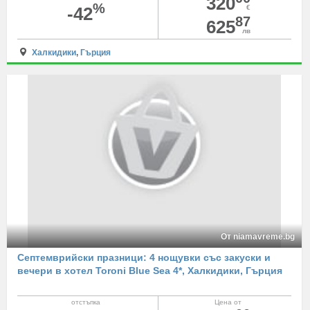
320
%
-42
€
87
625
лв
Халкидики
,
Гърция
От niamavreme.bg
Септемврийски празници: 4 нощувки със закуски и
вечери в хотел Toroni Blue Sea 4*, Халкидики, Гърция
отстъпка
Цена от