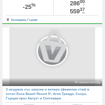
00
286
%
-25
€
37
559
лв
Халкидики
,
Гърция
От niamavreme.bg
3 нощувки със закуски и вечери (фамилна стая) в
хотел Eona Beach Resort 5*, Агия Триада, Солун,
Гърция през Август и Септември
отстъпка
Цена от