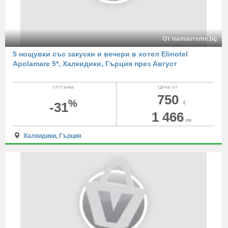
От niamavreme.bg
5 нощувки със закуски и вечери в хотел Elinotel
Apolamare 5*, Халкидики, Гърция през Август
отстъпка
Цена от
750
%
-31
€
1 466
лв
Халкидики
,
Гърция