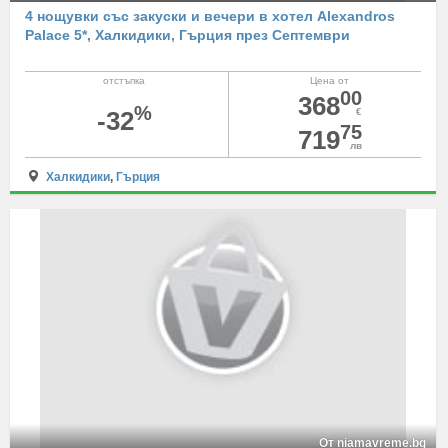
4 нощувки със закуски и вечери в хотел Alexandros
Palace 5*, Халкидики, Гърция през Септември
отстъпка
Цена от
00
368
%
-32
€
75
719
лв
Халкидики
,
Гърция
От niamavreme.bg