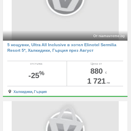
От niamavreme.bg
5 нощувки, Ultra All Inclusive в хотел Elinotel Sermilia
Resort 5*, Халкидики, Гърция през Август
отстъпка
Цена от
880
%
-25
€
1 721
лв
Халкидики
,
Гърция