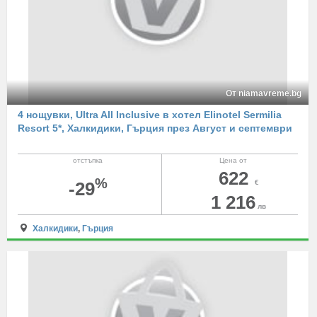
От niamavreme.bg
4 нощувки, Ultra All Inclusive в хотел Elinotel Sermilia
Resort 5*, Халкидики, Гърция през Август и септември
отстъпка
Цена от
622
%
-29
€
1 216
лв
Халкидики
,
Гърция