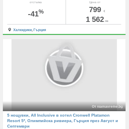
отстъпка
Цена от
799
%
-41
€
1 562
лв
Халкидики
,
Гърция
От niamavreme.bg
5 нощувки, All Inclusive в хотел Cronwell Platamon
Resort 5*, Олимпийска ривиера, Гърция през Август и
Септември