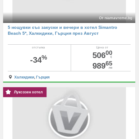
От niamavreme.bg
5 нощувки със закуски и вечери в хотел Simantro
Beach 5*, Халкидики, Гърция през Август
отстъпка
Цена от
00
506
%
-34
€
65
989
лв
Халкидики
,
Гърция
Луксозен хотел