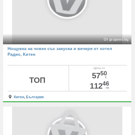
От grupovo.bg
Нощувка на човек със закуска и вечеря от хотел
Радис, Китен
Цена от
50
57
ТОП
€
46
112
лв
Китен
,
България