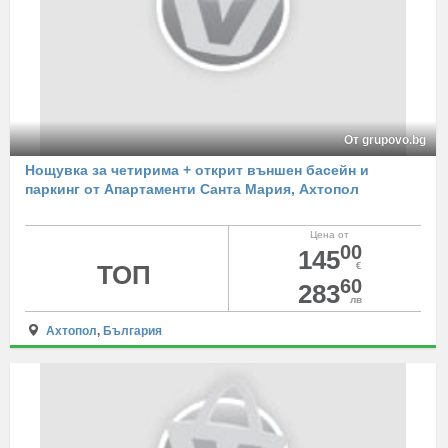
От grupovo.bg
Нощувка за четирима + открит външен басейн и
паркинг от Апартаменти Санта Мария, Ахтопол
Цена от
00
145
ТОП
€
60
283
лв
Ахтопол
,
България