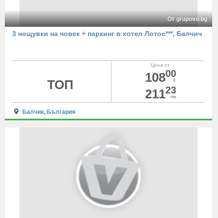
От grupovo.bg
3 нощувки на човек + паркинг в хотел Лотос***, Балчич
Цена от
00
108
ТОП
€
23
211
лв
Балчик
,
България