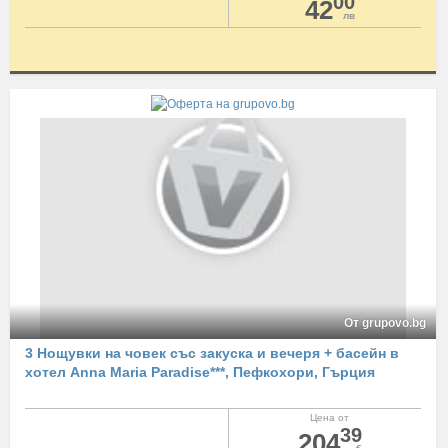
00
42
лв
От grupovo.bg
3 Нощувки на човек със закуска и вечеря + басейн в
хотел Anna Maria Paradise***, Пефкохори, Гърция
Цена от
39
204