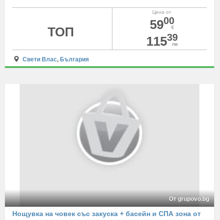
Цена от
00
59
ТОП
€
39
115
лв
Свети Влас
,
България
От grupovo.bg
Нощувка на човек със закуска + басейн и СПА зона от