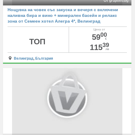
От grupovo.bg
Нощувка на човек със закуска и вечеря с включени
наливна бира и вино + минерален басейн и релакс
зона от Семеен хотел Алегра 4*, Велинград
Цена от
00
59
ТОП
€
39
115
лв
Велинград
,
България