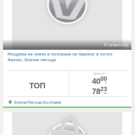
От grupovo.bg
Нощувка на човек и ползване на паркинг в хотел
Авеню, Златни пясъци
Цена от
00
40
ТОП
€
23
78
лв
Златни Пясъци
,
България