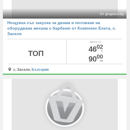
От grupovo.bg
Нощувка със закуска за двама и ползване на
оборудвана механа с барбекю от Комплекс Елата, с.
Заселе
Цена от
02
46
ТОП
€
00
90
лв
с. Заселе,
България