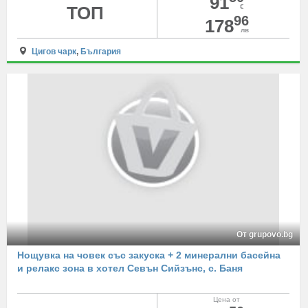
91
ТОП
€
96
178
лв
Цигов чарк
,
България
От grupovo.bg
Нощувка на човек със закуска + 2 минерални басейна
и релакс зона в хотел Севън Сийзънс, с. Баня
Цена от