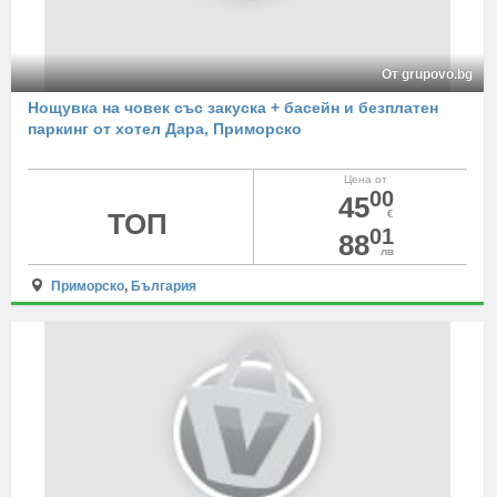
От grupovo.bg
Нощувка на човек със закуска + басейн и безплатен
паркинг от хотел Дара, Приморско
Цена от
00
45
ТОП
€
01
88
лв
Приморско
,
България