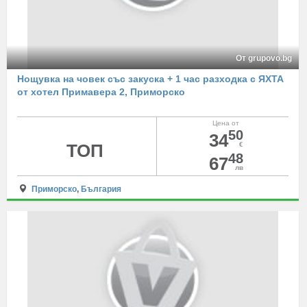
От grupovo.bg
Нощувка на човек със закуска + 1 час разходка с ЯХТА
от хотел Примавера 2, Приморско
Цена от
50
34
ТОП
€
48
67
лв
Приморско
,
България