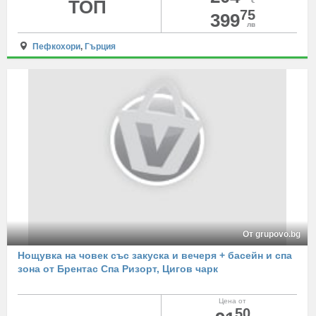
ТОП
€
75
399
лв
Пефкохори
,
Гърция
От grupovo.bg
Нощувка на човек със закуска и вечеря + басейн и спа
зона от Брентас Спа Ризорт, Цигов чарк
Цена от
50