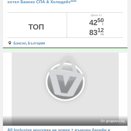
хотел Банско СПА & Холидейз****
Цена от
50
42
ТОП
€
12
83
лв
Банско
,
България
От grupovo.bg
All Inclusive нощувка на човек + външен басейн и