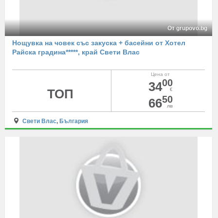
От grupovo.bg
Нощувка на човек със закуска + басейни от Хотел
Райска градина*****, край Свети Влас
Цена от
00
34
ТОП
€
50
66
лв
Свети Влас
,
България