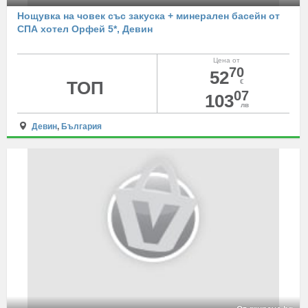
Нощувка на човек със закуска + минерален басейн от
СПА хотел Орфей 5*, Девин
Цена от
70
52
ТОП
€
07
103
лв
Девин
,
България