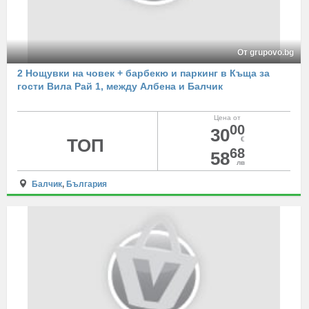
От grupovo.bg
2 Нощувки на човек + барбекю и паркинг в Къща за
гости Вила Рай 1, между Албена и Балчик
Цена от
00
30
ТОП
€
68
58
лв
Балчик
,
България