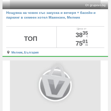
От grupovo.bg
Нощувка на човек със закуска и вечеря + басейн и
паркинг в семеен хотел Макензен, Мелник
Цена от
35
38
ТОП
€
01
75
лв
Мелник
,
България