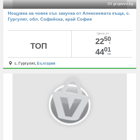
От grupovo.bg
Нощувка на човек със закуска от Алексиевата къща, с.
Гургулят, обл. Софийска, край София
Цена от
50
22
ТОП
€
01
44
лв
с. Гургулят,
България