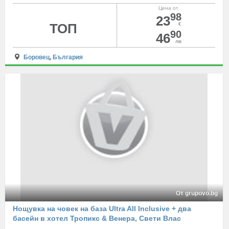
Цена от
98
23
ТОП
€
90
46
лв
Боровец
,
България
От grupovo.bg
Нощувка на човек на база Ultra All Inclusive + два
басейн в хотел Тропикс & Венера, Свети Влас