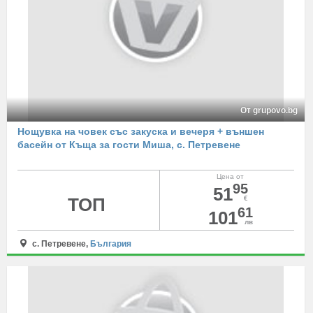
От grupovo.bg
Нощувка на човек със закуска и вечеря + външен
басейн от Къща за гости Миша, с. Петревене
Цена от
95
51
ТОП
€
61
101
лв
с. Петревене,
България