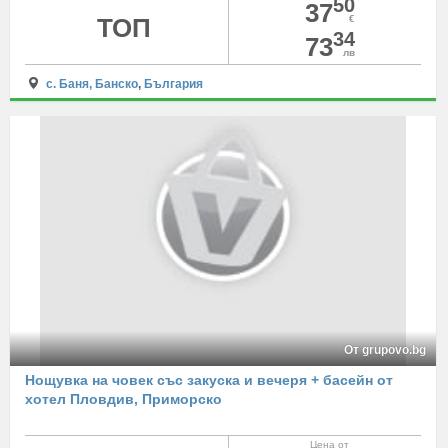
50
37
ТОП
€
34
73
лв
с. Баня, Банско
,
България
От grupovo.bg
Нощувка на човек със закуска и вечеря + басейн от
хотел Пловдив, Приморско
Цена от