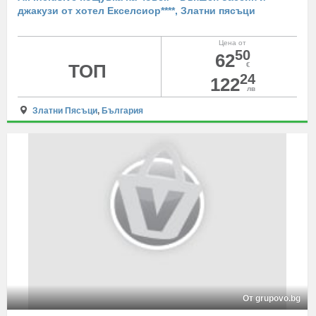
джакузи от хотел Екселсиор****, Златни пясъци
Цена от
50
62
ТОП
€
24
122
лв
Златни Пясъци
,
България
От grupovo.bg