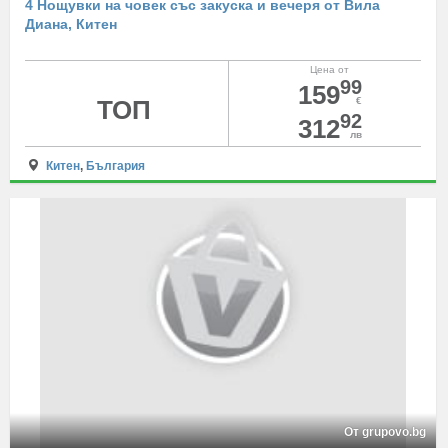
4 Нощувки на човек със закуска и вечеря от Вила
Диана, Китен
Цена от
99
159
ТОП
€
92
312
лв
Китен
,
България
От grupovo.bg