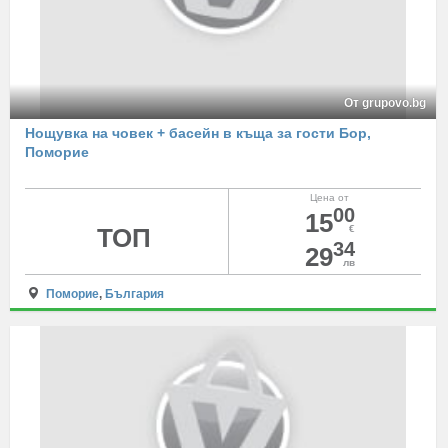
От grupovo.bg
Нощувка на човек + басейн в къща за гости Бор,
Поморие
Цена от
00
15
ТОП
€
34
29
лв
Поморие
,
България