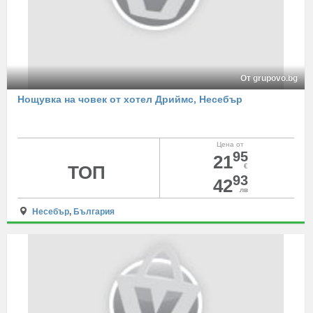
От grupovo.bg
Нощувка на човек от хотел Дриймс, Несебър
Цена от
95
21
ТОП
€
93
42
лв
Несебър
,
България