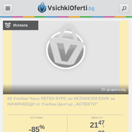
Търси
Изтекла
От grupovo.bg
60 Учебни Часа ЛЕТЕН КУРС по ИСПАНСКИ ЕЗИК за
НАЧИНАЕЩИ от Учебен Център „АСПЕКТИ”.
отстъпка
Цена от
47
21
%
-85
€