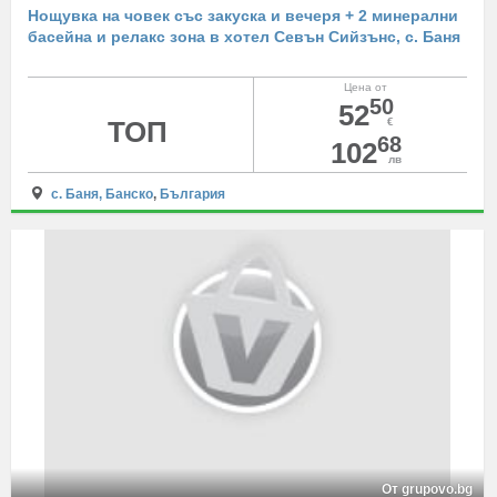
Нощувка на човек със закуска и вечеря + 2 минерални
басейна и релакс зона в хотел Севън Сийзънс, с. Баня
Цена от
50
52
ТОП
€
68
102
лв
с. Баня, Банско
,
България
От grupovo.bg