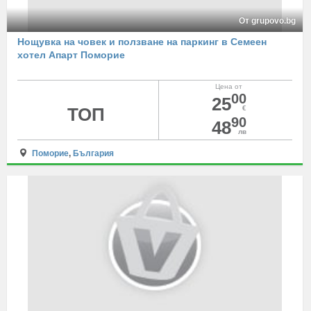
От grupovo.bg
Нощувка на човек и ползване на паркинг в Семеен
хотел Апарт Поморие
Цена от
00
25
ТОП
€
90
48
лв
Поморие
,
България