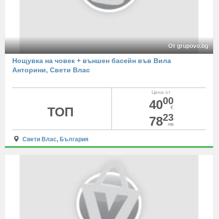
От grupovo.bg
Нощувка на човек + външен басейн във Вила
Анторини, Свети Влас
Цена от
00
40
ТОП
€
23
78
лв
Свети Влас
,
България