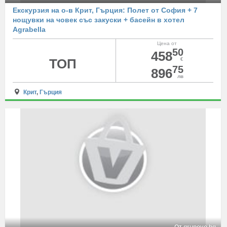
Екскурзия на о-в Крит, Гърция: Полет от София + 7
нощувки на човек със закуски + басейн в хотел
Agrabella
Цена от
50
458
ТОП
€
75
896
лв
Крит
,
Гърция