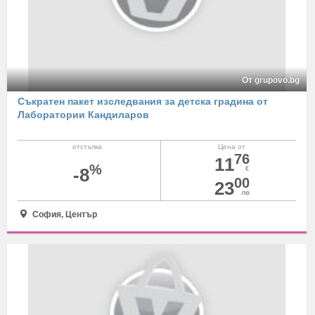
От grupovo.bg
Съкратен пакет изследвания за детска градина от
Лаборатории Кандиларов
отстъпка
Цена от
76
11
%
-8
€
00
23
лв
София, Център