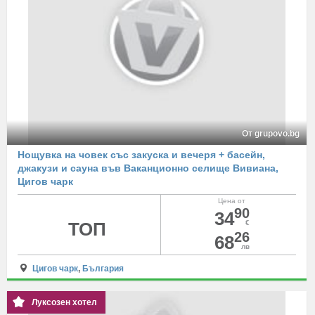
От grupovo.bg
Нощувка на човек със закуска и вечеря + басейн,
джакузи и сауна във Ваканционно селище Вивиана,
Цигов чарк
Цена от
90
34
ТОП
€
26
68
лв
Цигов чарк
,
България
Луксозен хотел