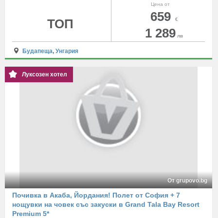
Цена от
659
ТОП
€
1 289
лв
Будапеща
,
Унгария
Луксозен хотел
От grupovo.bg
Почивка в Акаба, Йордания! Полет от София + 7
нощувки на човек със закуски в Grand Tala Bay Resort
Premium 5*