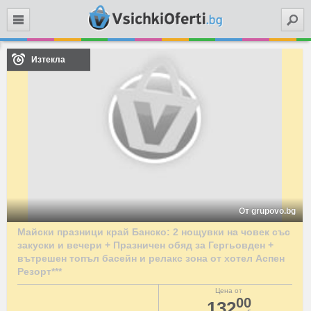
Търси
Изтекла
От grupovo.bg
Майски празници край Банско: 2 нощувки на човек със
закуски и вечери + Празничен обяд за Гергьовден +
вътрешен топъл басейн и релакс зона от хотел Аспен
Резорт***
Цена от
00
132