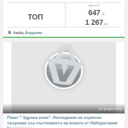
Цена от
647
ТОП
€
1 267
лв
Акаба,
Йордания
От grupovo.bg
Пакет " Здрава кожа". Изследване на хормони
свързани със състоянието на кожата от Лаборатории