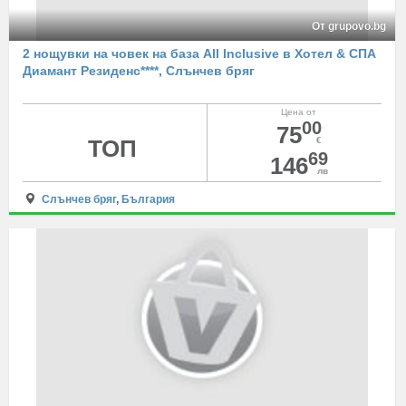
От grupovo.bg
2 нощувки на човек на база All Inclusive в Хотел & СПА
Диамант Резиденс****, Слънчев бряг
Цена от
00
75
ТОП
€
69
146
лв
Слънчев бряг
,
България