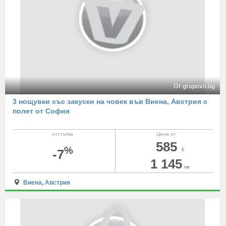
От grupovo.bg
3 нощувки със закуски на човек във Виена, Австрия с
полет от София
отстъпка
Цена от
585
%
-7
€
1 145
лв
Виена
,
Австрия