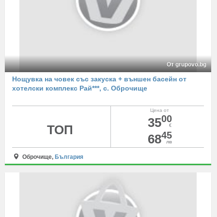
От grupovo.bg
Нощувка на човек със закуска + външен басейн от
хотелски комплекс Рай***, с. Оброчище
Цена от
00
35
ТОП
€
45
68
лв
Оброчище,
България