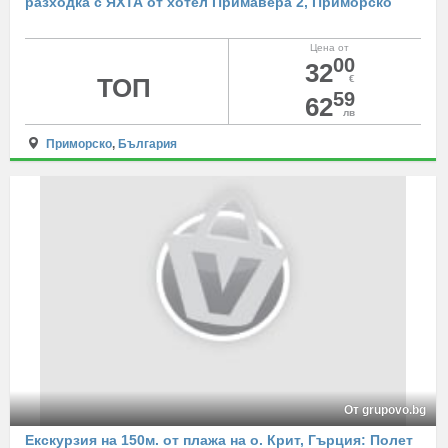
разходка с ЯХТА от хотел Примавера 2, Приморско
Цена от
00
32
ТОП
€
59
62
лв
Приморско
,
България
От grupovo.bg
Екскурзия на 150м. от плажа на о. Крит, Гърция: Полет