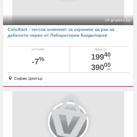
От grupovo.bg
ColoAlert - тестов комплект за скрининг на рак на
дебелото черво от Лаборатории Кандиларов
отстъпка
Цена от
40
199
%
-7
€
00
390
лв
София, Център