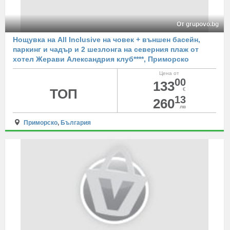
От grupovo.bg
Нощувка на All Inclusive на човек + външен басейн,
паркинг и чадър и 2 шезлонга на северния плаж от
хотел Жерави Александрия клуб****, Приморско
Цена от
00
133
ТОП
€
13
260
лв
Приморско
,
България