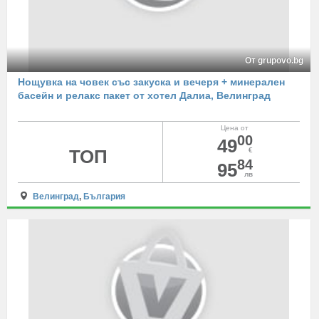
От grupovo.bg
Нощувка на човек със закуска и вечеря + минерален
басейн и релакс пакет от хотел Далиа, Велинград
Цена от
00
49
ТОП
€
84
95
лв
Велинград
,
България