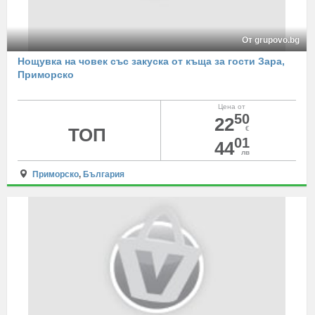
От grupovo.bg
Нощувка на човек със закуска от къща за гости Зара,
Приморско
Цена от
50
22
ТОП
€
01
44
лв
Приморско
,
България