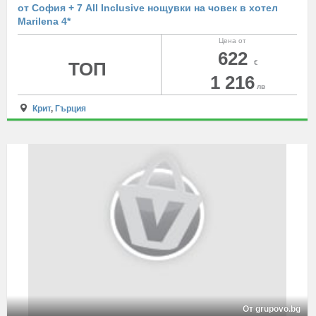
от София + 7 All Inclusive нощувки на човек в хотел
Marilena 4*
Цена от
622
ТОП
€
1 216
лв
Крит
,
Гърция
От grupovo.bg