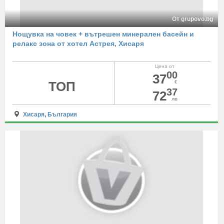
От grupovo.bg
Нощувка на човек + вътрешен минерален басейн и
релакс зона от хотел Астрея, Хисаря
Цена от
00
37
ТОП
€
37
72
лв
Хисаря
,
България