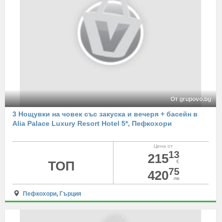
От grupovo.bg
3 Нощувки на човек със закуска и вечеря + басейн в
Alia Palace Luxury Resort Hotel 5*, Пефкохори
Цена от
13
215
ТОП
€
75
420
лв
Пефкохори
,
Гърция