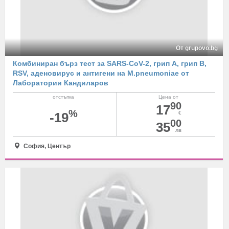
От grupovo.bg
Комбиниран бърз тест за SARS-CoV-2, грип А, грип В,
RSV, аденовирус и антигени на M.pneumoniae от
Лаборатории Кандиларов
отстъпка
Цена от
90
17
%
-19
€
00
35
лв
София, Център