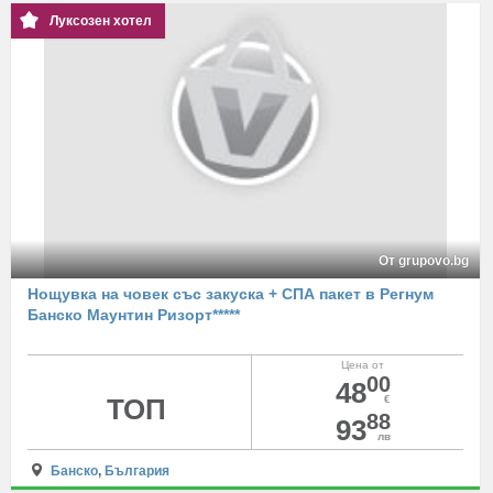
Луксозен хотел
От grupovo.bg
Нощувка на човек със закуска + СПА пакет в Регнум
Банско Маунтин Ризорт*****
Цена от
00
48
ТОП
€
88
93
лв
Банско
,
България