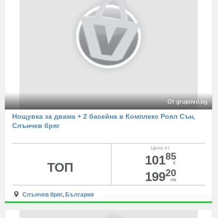
От grupovo.bg
Нощувка за двама + 2 басейна в Комплекс Роял Сън,
Слънчев бряг
Цена от
85
101
ТОП
€
20
199
лв
Слънчев бряг
,
България