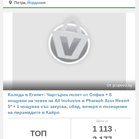
Петра,
Йордания
От grupovo.bg
Коледа в Египет: Чартърен полет от София + 6
нощувки на човек на All Inclusive в Pharaoh Azur Resort
5* + 1 нощувка със закуска, обяд, вечеря и посещение
на пирамидите в Кайро
Цена от
1 113
ТОП
€