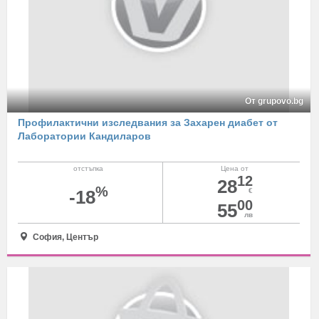
От grupovo.bg
Профилактични изследвания за Захарен диабет от
Лаборатории Кандиларов
отстъпка
Цена от
12
28
%
-18
€
00
55
лв
София, Център