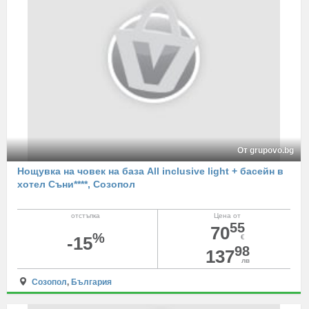
От grupovo.bg
Нощувка на човек на база All inclusive light + басейн в
хотел Съни****, Созопол
отстъпка
Цена от
55
70
%
-15
€
98
137
лв
Созопол
,
България