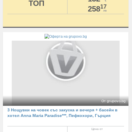
ТОП
€
17
258
лв
От grupovo.bg
3 Нощувки на човек със закуска и вечеря + басейн в
хотел Anna Maria Paradise***, Пефкохори, Гърция
Цена от