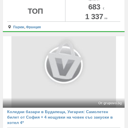
683
ТОП
€
1 337
лв
Париж
,
Франция
От grupovo.bg
Коледни базари в Будапеща, Унгария: Самолетен
билет от София + 4 нощувки на човек със закуски в
хотел 4*