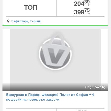
39
204
ТОП
€
75
399
лв
Пефкохори
,
Гърция
От grupovo.bg
Екскурзия в Париж, Франция! Полет от София + 4
нощувки на човек със закуски
Цена от