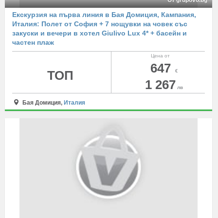
От grupovo.bg
Екскурзия на първа линия в Бая Домиция, Кампания,
Италия: Полет от София + 7 нощувки на човек със
закуски и вечери в хотел Giulivo Lux 4* + басейн и
частен плаж
Цена от
647
ТОП
€
1 267
лв
Бая Домиция,
Италия