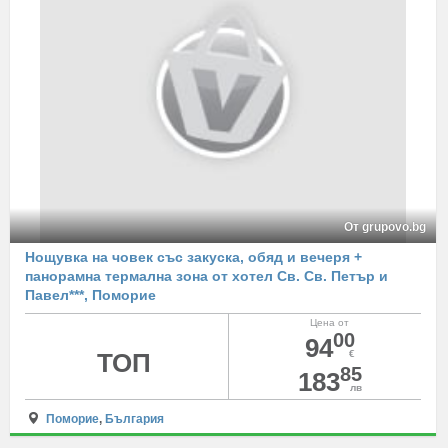
От grupovo.bg
Нощувка на човек със закуска, обяд и вечеря +
панорамна термална зона от хотел Св. Св. Петър и
Павел***, Поморие
Цена от
00
94
ТОП
€
85
183
лв
Поморие
,
България