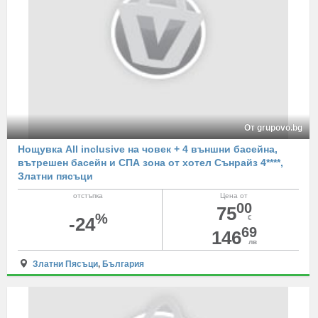
От grupovo.bg
Нощувка All inclusive на човек + 4 външни басейна,
вътрешен басейн и СПА зона от хотел Сънрайз 4****,
Златни пясъци
отстъпка
Цена от
00
75
%
-24
€
69
146
лв
Златни Пясъци
,
България