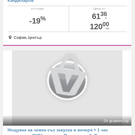
Кандиларов
отстъпка
Цена от
36
61
%
-19
€
00
120
лв
София, Център
От grupovo.bg
Нощувка на човек със закуска и вечеря + 1 час