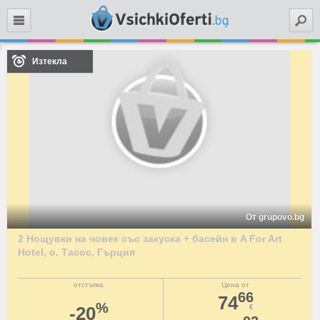
Търси
Изтекла
От grupovo.bg
2 Нощувки на човек със закуска + басейн в A For Art
Hotel, о. Тасос, Гърция
отстъпка
Цена от
66
74
%
-20
€