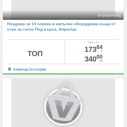
От grupovo.bg
Нощувка за 14 човека в напълно оборудвана къща от
стаи за гости Под върха, Априлци
Цена от
84
173
ТОП
€
00
340
лв
Априлци
,
България