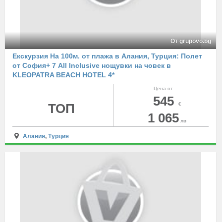
От grupovo.bg
Екскурзия На 100м. от плажа в Алания, Турция: Полет
от София+ 7 All Inclusive нощувки на човек в
KLEOPATRA BEACH HOTEL 4*
Цена от
545
ТОП
€
1 065
лв
Алания
,
Турция