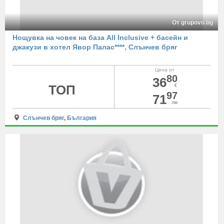
От grupovo.bg
Нощувка на човек на база All Inclusive + басейн и
джакузи в хотел Явор Палас****, Слънчев бряг
Цена от
80
36
ТОП
€
97
71
лв
Слънчев бряг
,
България