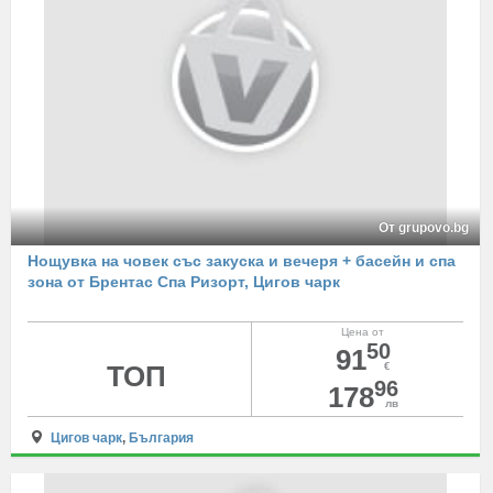
От grupovo.bg
Нощувка на човек със закуска и вечеря + басейн и спа
зона от Брентас Спа Ризорт, Цигов чарк
Цена от
50
91
ТОП
€
96
178
лв
Цигов чарк
,
България