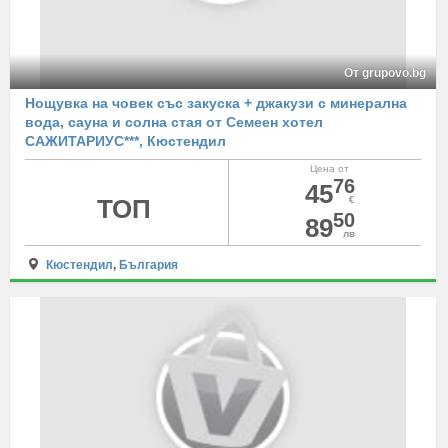
От grupovo.bg
Нощувка на човек със закуска + джакузи с минерална
вода, сауна и солна стая от Семеен хотел
САЖИТАРИУС***, Кюстендил
Цена от
76
45
ТОП
€
50
89
лв
Кюстендил
,
България