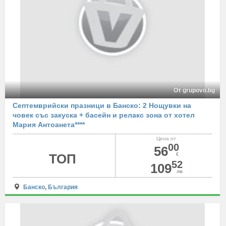
От grupovo.bg
Септемврийски празници в Банско: 2 Нощувки на
човек със закуска + басейн и релакс зона от хотел
Мария Антоанета****
Цена от
00
56
ТОП
€
52
109
лв
Банско
,
България