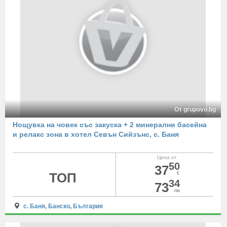
От grupovo.bg
Нощувка на човек със закуска + 2 минерални басейна
и релакс зона в хотел Севън Сийзънс, с. Баня
Цена от
50
37
ТОП
€
34
73
лв
с. Баня, Банско
,
България