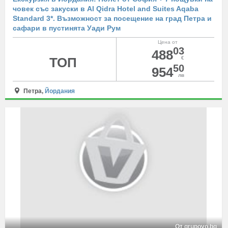
човек със закуски в Al Qidra Hotel and Suites Aqaba
Standard 3*. Възможност за посещение на град Петра и
сафари в пустинята Уади Рум
Цена от
03
488
ТОП
€
50
954
лв
Петра,
Йордания
От grupovo.bg