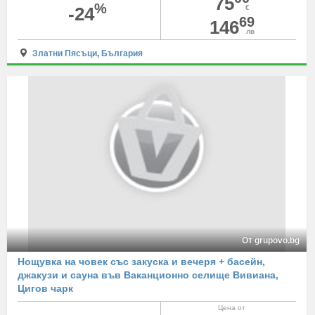
75
%
-24
€
69
146
лв
Златни Пясъци
,
България
От grupovo.bg
Нощувка на човек със закуска и вечеря + басейн,
джакузи и сауна във Ваканционно селище Вивиана,
Цигов чарк
Цена от