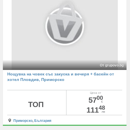
От grupovo.bg
Нощувка на човек със закуска и вечеря + басейн от
хотел Пловдив, Приморско
Цена от
00
57
ТОП
€
48
111
лв
Приморско
,
България