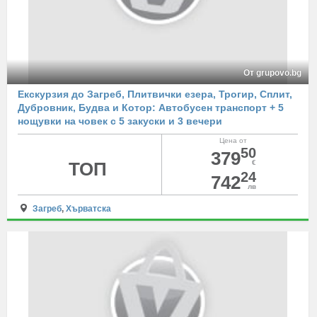
От grupovo.bg
Екскурзия до Загреб, Плитвички езера, Трогир, Сплит,
Дубровник, Будва и Котор: Автобусен транспорт + 5
нощувки на човек с 5 закуски и 3 вечери
Цена от
50
379
ТОП
€
24
742
лв
Загреб
,
Хърватска