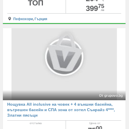
ТОП
€
75
399
лв
Пефкохори
,
Гърция
От grupovo.bg
Нощувка All inclusive на човек + 4 външни басейна,
вътрешен басейн и СПА зона от хотел Сънрайз 4****,
Златни пясъци
отстъпка
Цена от
00