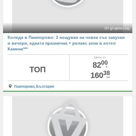
От grupovo.bg
Коледа в Пампорово: 2 нощувки на човек със закуски
и вечери, едната празнична + релакс зона в хотел
Камена***
Цена от
00
82
ТОП
€
38
160
лв
Пампорово
,
България