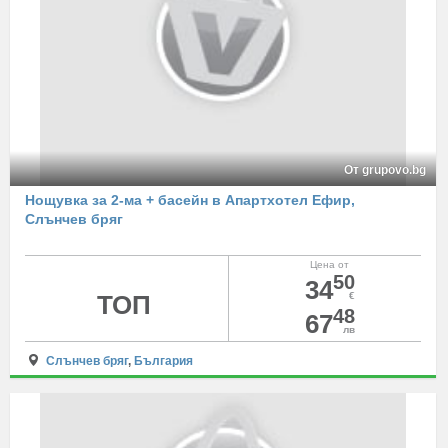
От grupovo.bg
Нощувка за 2-ма + басейн в Апартхотел Ефир,
Слънчев бряг
Цена от
50
34
ТОП
€
48
67
лв
Слънчев бряг
,
България