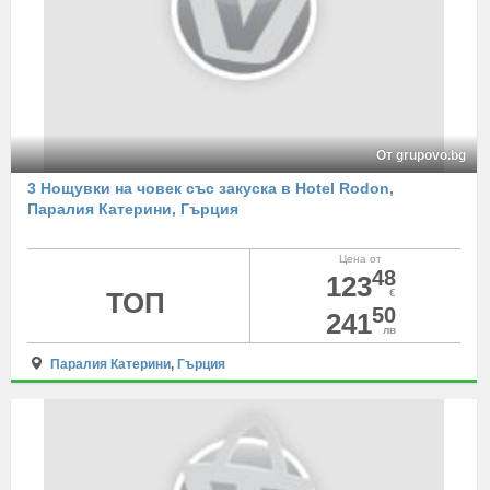
От grupovo.bg
3 Нощувки на човек със закуска в Hotel Rodon,
Паралия Катерини, Гърция
Цена от
48
123
ТОП
€
50
241
лв
Паралия Катерини
,
Гърция