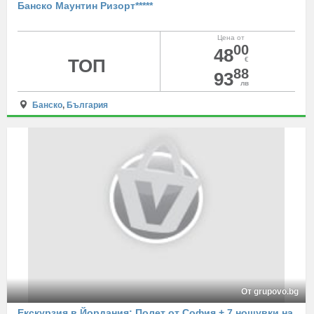
Банско Маунтин Ризорт*****
Цена от
00
48
ТОП
€
88
93
лв
Банско
,
България
От grupovo.bg
Екскурзия в Йордания: Полет от София + 7 нощувки на