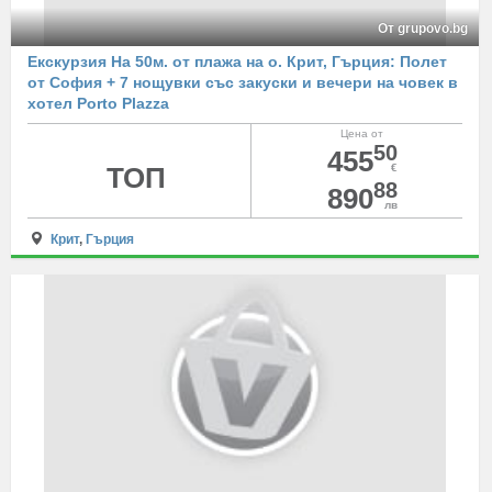
От grupovo.bg
Екскурзия На 50м. от плажа на о. Крит, Гърция: Полет
от София + 7 нощувки със закуски и вечери на човек в
хотел Porto Plazza
Цена от
50
455
ТОП
€
88
890
лв
Крит
,
Гърция