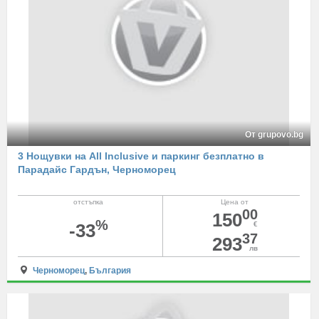
От grupovo.bg
3 Нощувки на All Inclusive и паркинг безплатно в
Парадайс Гардън, Черноморец
отстъпка
Цена от
00
150
%
-33
€
37
293
лв
Черноморец
,
България