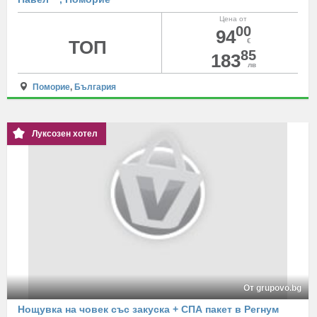
Цена от
00
94
ТОП
€
85
183
лв
Поморие
,
България
Луксозен хотел
От grupovo.bg
Нощувка на човек със закуска + СПА пакет в Регнум