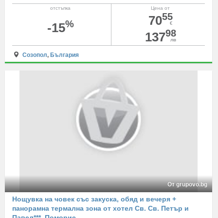
отстъпка
Цена от
55
70
%
-15
€
98
137
лв
Созопол
,
България
От grupovo.bg
Нощувка на човек със закуска, обяд и вечеря +
панорамна термална зона от хотел Св. Св. Петър и
Павел***, Поморие