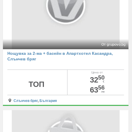
От grupovo.bg
Нощувка за 2-ма + басейн в Апартхотел Касандра,
Слънчев бряг
Цена от
50
32
ТОП
€
56
63
лв
Слънчев бряг
,
България