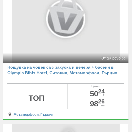
От grupovo.bg
Нощувка на човек със закуска и вечеря + басейн в
Olympic Bibis Hotel, Ситония, Метаморфоси, Гърция
Цена от
24
50
ТОП
€
26
98
лв
Метаморфоси
,
Гърция