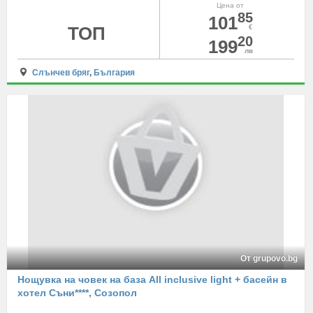
Цена от
85
101
ТОП
€
20
199
лв
Слънчев бряг
,
България
От grupovo.bg
Нощувка на човек на база All inclusive light + басейн в
хотел Съни****, Созопол