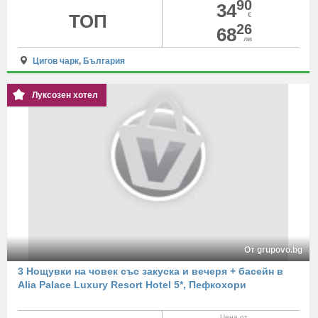
90
34
ТОП
€
26
68
лв
Цигов чарк
,
България
Луксозен хотел
От grupovo.bg
3 Нощувки на човек със закуска и вечеря + басейн в
Alia Palace Luxury Resort Hotel 5*, Пефкохори
Цена от