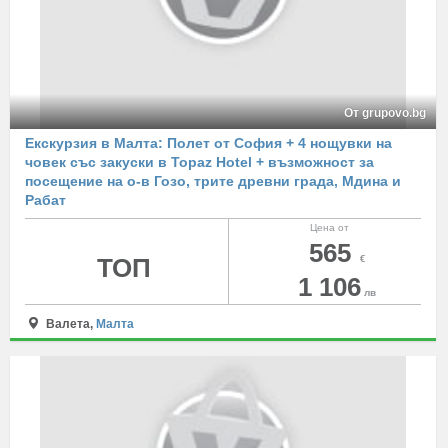
От grupovo.bg
Екскурзия в Малта: Полет от София + 4 нощувки на
човек със закуски в Topaz Hotel + възможност за
посещение на о-в Гозо, трите древни града, Мдина и
Рабат
Цена от
565
ТОП
€
1 106
лв
Валета,
Малта