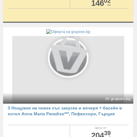
02
146
лв
От grupovo.bg
3 Нощувки на човек със закуска и вечеря + басейн в
хотел Anna Maria Paradise***, Пефкохори, Гърция
Цена от
39
204