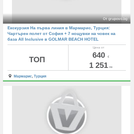
От grupovo.bg
Екскурзия На първа линия в Мармарис, Турция:
Чартърен полет от София + 7 нощувки на човек на
база All Inclusive в GOLMAR BEACH HOTEL
Цена от
640
ТОП
€
1 251
лв
Мармарис
,
Турция