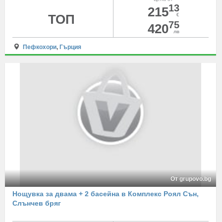
13
215
ТОП
€
75
420
лв
Пефкохори
,
Гърция
От grupovo.bg
Нощувка за двама + 2 басейна в Комплекс Роял Сън,
Слънчев бряг