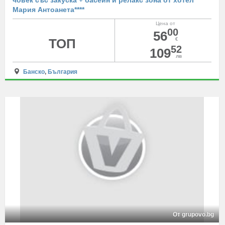
човек със закуска + басейн и релакс зона от хотел
Мария Антоанета****
Цена от
00
56
ТОП
€
52
109
лв
Банско
,
България
От grupovo.bg