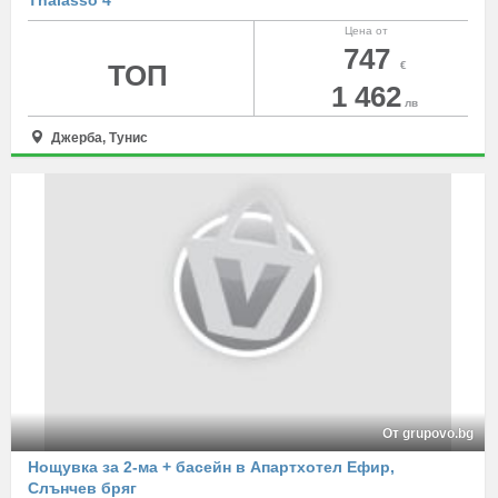
Thalassо 4*
Цена от
747
ТОП
€
1 462
лв
Джерба, Тунис
От grupovo.bg
Нощувка за 2-ма + басейн в Апартхотел Ефир,
Слънчев бряг