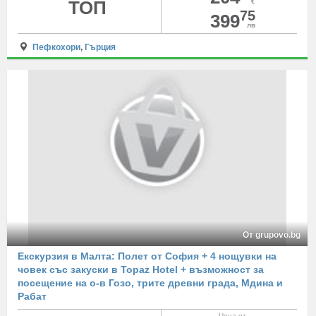
ТОП
€
75
399
лв
Пефкохори
,
Гърция
От grupovo.bg
Екскурзия в Малта: Полет от София + 4 нощувки на
човек със закуски в Topaz Hotel + възможност за
посещение на о-в Гозо, трите древни града, Мдина и
Рабат
Цена от