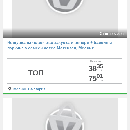
От grupovo.bg
Нощувка на човек със закуска и вечеря + басейн и
паркинг в семеен хотел Макензен, Мелник
Цена от
35
38
ТОП
€
01
75
лв
Мелник
,
България