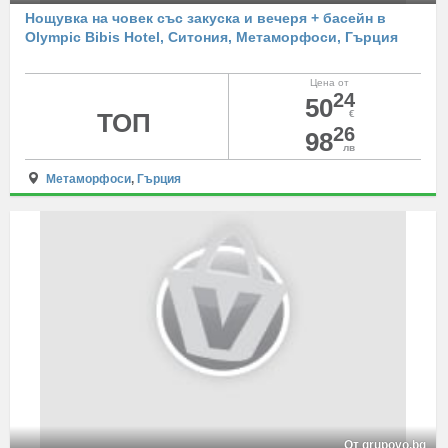
Нощувка на човек със закуска и вечеря + басейн в
Olympic Bibis Hotel, Ситония, Метаморфоси, Гърция
Цена от
24
50
ТОП
€
26
98
лв
Метаморфоси
,
Гърция
От grupovo.bg