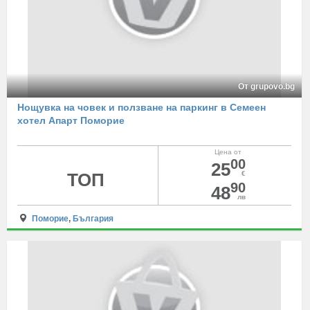
От grupovo.bg
Нощувка на човек и ползване на паркинг в Семеен
хотел Апарт Поморие
Цена от
00
25
ТОП
€
90
48
лв
Поморие
,
България