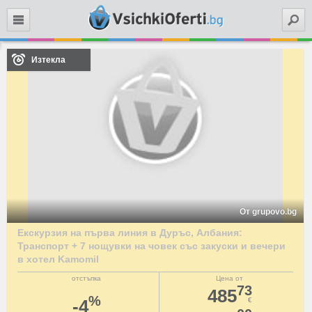
Търси
Изтекла
От grupovo.bg
Екскурзия на първа линия в Дуръс, Албания:
Транспорт + 7 нощувки на човек със закуски и вечери
в хотел Kamomil
отстъпка
Цена от
73
485
%
-4
€