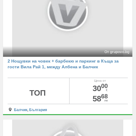
От grupovo.bg
2 Нощувки на човек + барбекю и паркинг в Къща за
гости Вила Рай 1, между Албена и Балчик
Цена от
00
30
ТОП
€
68
58
лв
Балчик
,
България