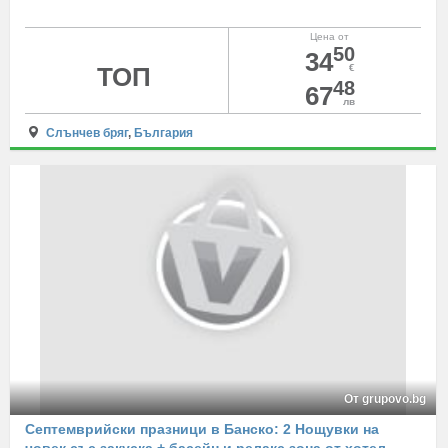
Цена от
50
34
ТОП
€
48
67
лв
Слънчев бряг
,
България
От grupovo.bg
Септемврийски празници в Банско: 2 Нощувки на