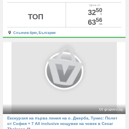
Цена от
50
32
ТОП
€
56
63
лв
Слънчев бряг
,
България
От grupovo.bg
Екскурзия на първа линия на о. Джерба, Тунис: Полет
от София + 7 All inclusive нощувки на човек в Cesar