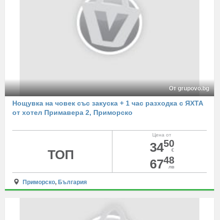
От grupovo.bg
Нощувка на човек със закуска + 1 час разходка с ЯХТА
от хотел Примавера 2, Приморско
Цена от
50
34
ТОП
€
48
67
лв
Приморско
,
България