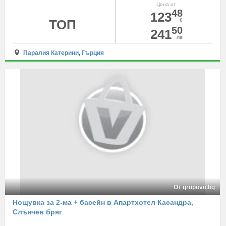
Цена от
48
123
ТОП
€
50
241
лв
Паралия Катерини
,
Гърция
От grupovo.bg
Нощувка за 2-ма + басейн в Апартхотел Касандра,
Слънчев бряг