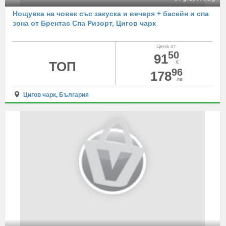
Нощувка на човек със закуска и вечеря + басейн и спа
зона от Брентас Спа Ризорт, Цигов чарк
Цена от
50
91
ТОП
€
96
178
лв
Цигов чарк
,
България