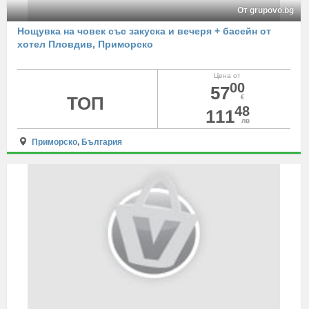
От grupovo.bg
Нощувка на човек със закуска и вечеря + басейн от
хотел Пловдив, Приморско
Цена от
00
57
ТОП
€
48
111
лв
Приморско
,
България