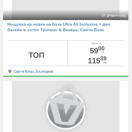
От grupovo.bg
Нощувка на човек на база Ultra All Inclusive + два
басейн в хотел Тропикс & Венера, Свети Влас
Цена от
00
59
ТОП
€
39
115
лв
Свети Влас
,
България