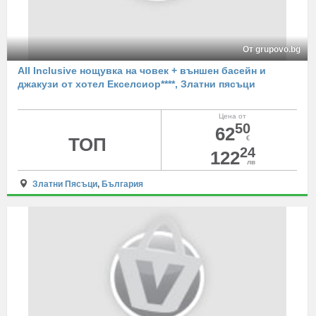
От grupovo.bg
All Inclusive нощувка на човек + външен басейн и
джакузи от хотел Екселсиор****, Златни пясъци
Цена от
50
62
ТОП
€
24
122
лв
Златни Пясъци
,
България