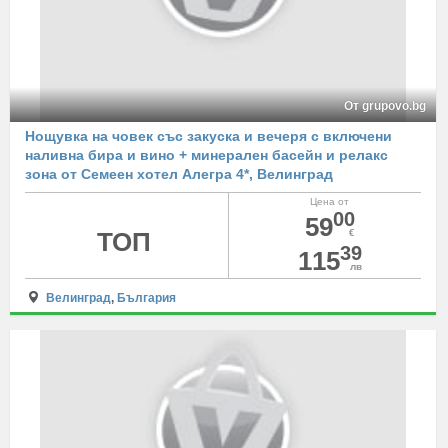
От grupovo.bg
Нощувка на човек със закуска и вечеря с включени
наливна бира и вино + минерален басейн и релакс
зона от Семеен хотел Алегра 4*, Велинград
Цена от
00
59
ТОП
€
39
115
лв
Велинград
,
България