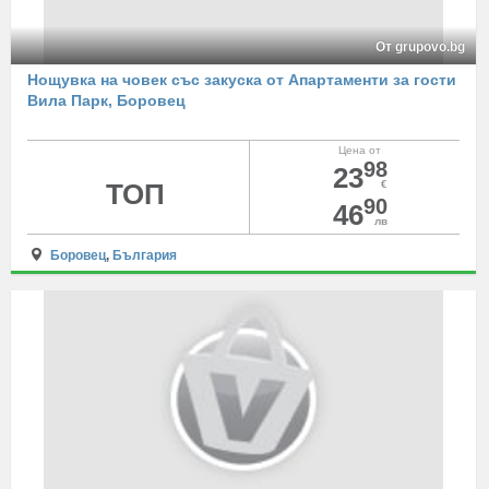
От grupovo.bg
Нощувка на човек със закуска от Апартаменти за гости
Вила Парк, Боровец
Цена от
98
23
ТОП
€
90
46
лв
Боровец
,
България