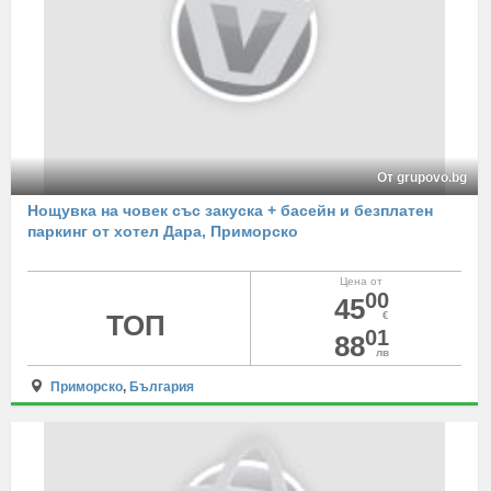
От grupovo.bg
Нощувка на човек със закуска + басейн и безплатен
паркинг от хотел Дара, Приморско
Цена от
00
45
ТОП
€
01
88
лв
Приморско
,
България