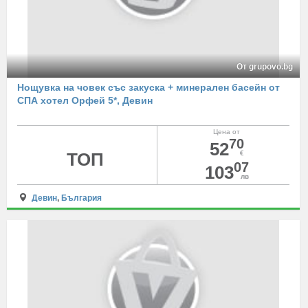
От grupovo.bg
Нощувка на човек със закуска + минерален басейн от
СПА хотел Орфей 5*, Девин
Цена от
70
52
ТОП
€
07
103
лв
Девин
,
България