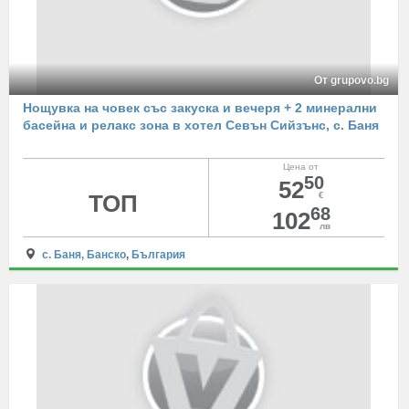
От grupovo.bg
Нощувка на човек със закуска и вечеря + 2 минерални
басейна и релакс зона в хотел Севън Сийзънс, с. Баня
Цена от
50
52
ТОП
€
68
102
лв
с. Баня, Банско
,
България