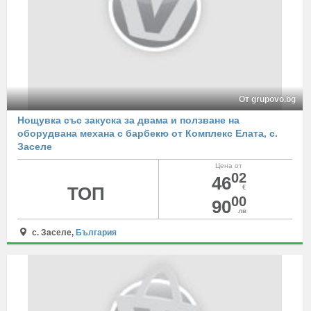
От grupovo.bg
Нощувка със закуска за двама и ползване на
оборудвана механа с барбекю от Комплекс Елата, с.
Заселе
Цена от
02
46
ТОП
€
00
90
лв
с. Заселе,
България