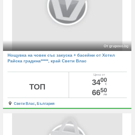
От grupovo.bg
Нощувка на човек със закуска + басейни от Хотел
Райска градина*****, край Свети Влас
Цена от
00
34
ТОП
€
50
66
лв
Свети Влас
,
България