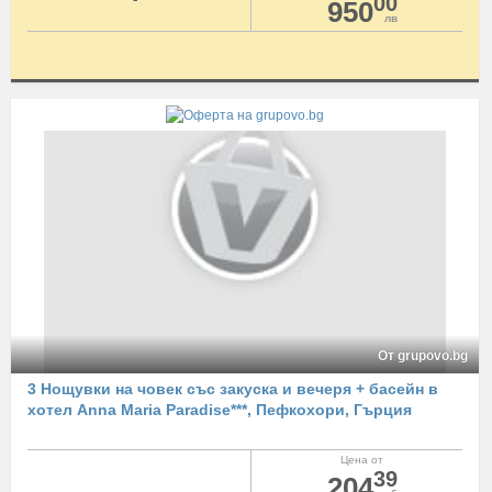
00
950
лв
От grupovo.bg
3 Нощувки на човек със закуска и вечеря + басейн в
хотел Anna Maria Paradise***, Пефкохори, Гърция
Цена от
39
204