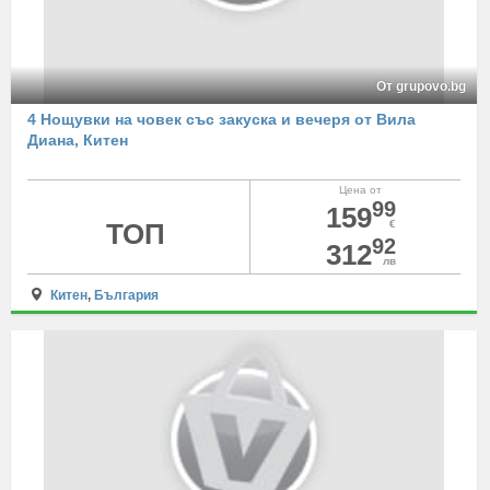
От grupovo.bg
4 Нощувки на човек със закуска и вечеря от Вила
Диана, Китен
Цена от
99
159
ТОП
€
92
312
лв
Китен
,
България