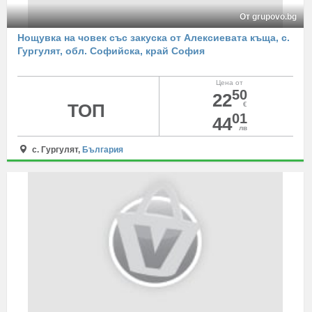
От grupovo.bg
Нощувка на човек със закуска от Алексиевата къща, с.
Гургулят, обл. Софийска, край София
Цена от
50
22
ТОП
€
01
44
лв
с. Гургулят,
България