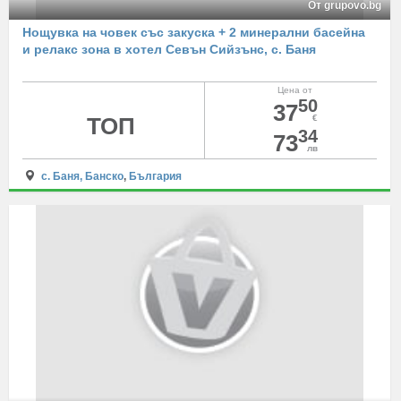
От grupovo.bg
Нощувка на човек със закуска + 2 минерални басейна
и релакс зона в хотел Севън Сийзънс, с. Баня
Цена от
50
37
ТОП
€
34
73
лв
с. Баня, Банско
,
България