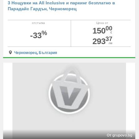
3 Нощувки на All Inclusive и паркинг безплатно в
Парадайс Гардън, Черноморец
отстъпка
Цена от
00
150
%
-33
€
37
293
лв
Черноморец
,
България
От grupovo.bg