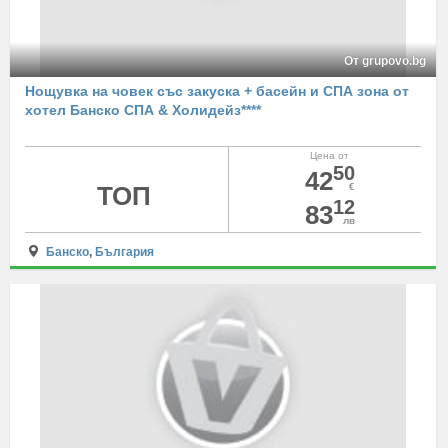
От grupovo.bg
Нощувка на човек със закуска + басейн и СПА зона от
хотел Банско СПА & Холидейз****
Цена от
50
42
ТОП
€
12
83
лв
Банско
,
България