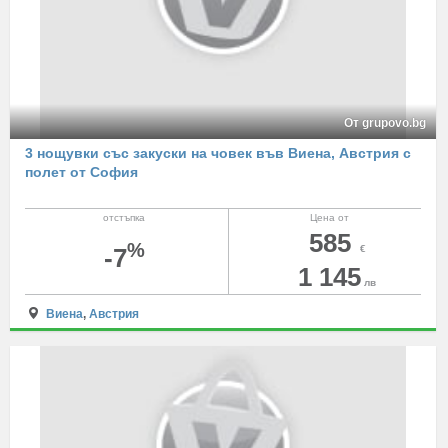
От grupovo.bg
3 нощувки със закуски на човек във Виена, Австрия с
полет от София
отстъпка
Цена от
585
%
-7
€
1 145
лв
Виена
,
Австрия