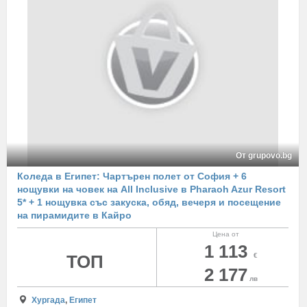
От grupovo.bg
Коледа в Египет: Чартърен полет от София + 6
нощувки на човек на All Inclusive в Pharaoh Azur Resort
5* + 1 нощувка със закуска, обяд, вечеря и посещение
на пирамидите в Кайро
Цена от
1 113
ТОП
€
2 177
лв
Хургада
,
Египет