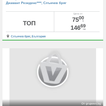
Диамант Резиденс****, Слънчев бряг
Цена от
00
75
ТОП
€
69
146
лв
Слънчев бряг
,
България
От grupovo.bg