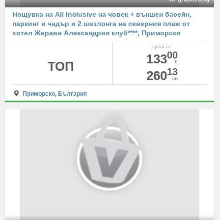
Нощувка на All Inclusive на човек + външен басейн,
паркинг и чадър и 2 шезлонга на северния плаж от
хотел Жерави Александрия клуб****, Приморско
Цена от
00
133
ТОП
€
13
260
лв
Приморско
,
България