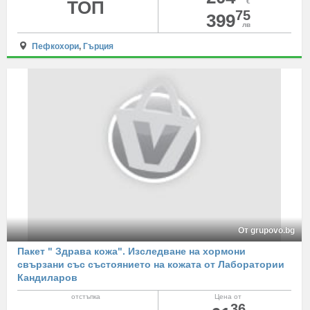
ТОП
€
75
399
лв
Пефкохори
,
Гърция
От grupovo.bg
Пакет " Здрава кожа". Изследване на хормони
свързани със състоянието на кожата от Лаборатории
Кандиларов
отстъпка
Цена от
36