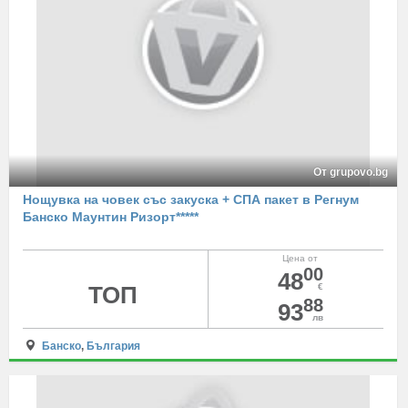
От grupovo.bg
Нощувка на човек със закуска + СПА пакет в Регнум
Банско Маунтин Ризорт*****
Цена от
00
48
ТОП
€
88
93
лв
Банско
,
България