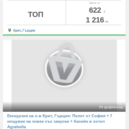
Цена от
622
ТОП
€
1 216
лв
Крит
,
Гърция
От grupovo.bg
Екскурзия на о-в Крит, Гърция: Полет от София + 7
нощувки на човек със закуски + басейн в хотел
Agrabella