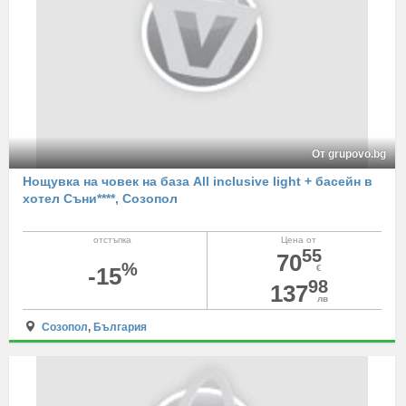
От grupovo.bg
Нощувка на човек на база All inclusive light + басейн в
хотел Съни****, Созопол
отстъпка
Цена от
55
70
%
-15
€
98
137
лв
Созопол
,
България