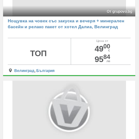
От grupovo.bg
Нощувка на човек със закуска и вечеря + минерален
басейн и релакс пакет от хотел Далиа, Велинград
Цена от
00
49
ТОП
€
84
95
лв
Велинград
,
България