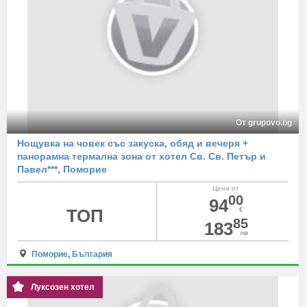
От grupovo.bg
Нощувка на човек със закуска, обяд и вечеря +
панорамна термална зона от хотел Св. Св. Петър и
Павел***, Поморие
Цена от
00
94
ТОП
€
85
183
лв
Поморие
,
България
Луксозен хотел