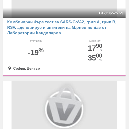
От grupovo.bg
Комбиниран бърз тест за SARS-CoV-2, грип А, грип В,
RSV, аденовирус и антигени на M.pneumoniae от
Лаборатории Кандиларов
отстъпка
Цена от
90
17
%
-19
€
00
35
лв
София, Център