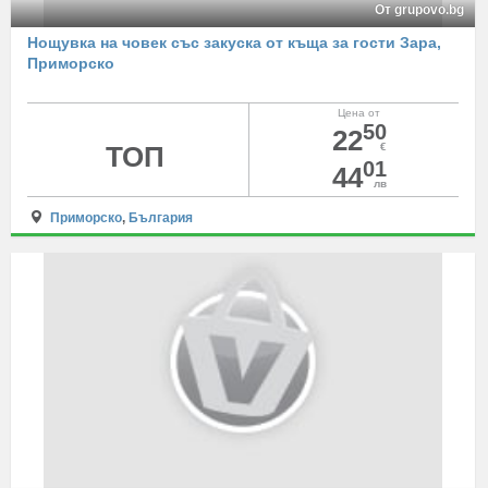
От grupovo.bg
Нощувка на човек със закуска от къща за гости Зара,
Приморско
Цена от
50
22
ТОП
€
01
44
лв
Приморско
,
България