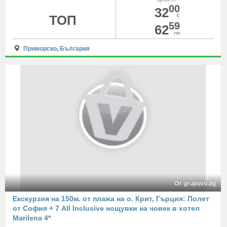
00
32
ТОП
€
59
62
лв
Приморско
,
България
От grupovo.bg
Екскурзия на 150м. от плажа на о. Крит, Гърция: Полет
от София + 7 All Inclusive нощувки на човек в хотел
Marilena 4*