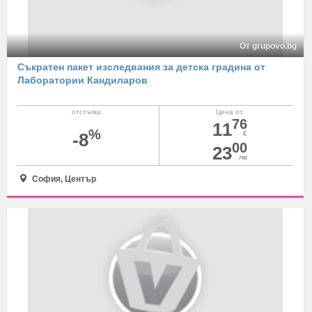
От grupovo.bg
Съкратен пакет изследвания за детска градина от
Лаборатории Кандиларов
отстъпка
Цена от
76
11
%
-8
€
00
23
лв
София, Център