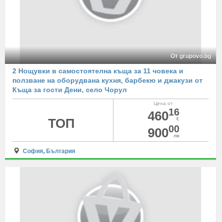
От grupovo.bg
2 Нощувки в самостоятелна къща за 11 човека и
ползване на оборудвана кухня, барбекю и джакузи от
Къща за гости Дени, село Чорул
Цена от
16
460
ТОП
€
00
900
лв
София
,
България