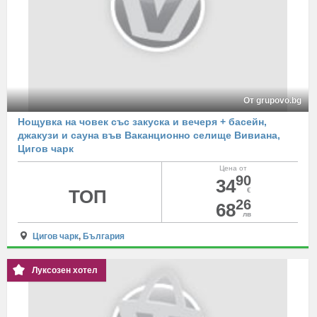
От grupovo.bg
Нощувка на човек със закуска и вечеря + басейн,
джакузи и сауна във Ваканционно селище Вивиана,
Цигов чарк
Цена от
90
34
ТОП
€
26
68
лв
Цигов чарк
,
България
Луксозен хотел