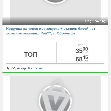
От grupovo.bg
Нощувка на човек със закуска + външен басейн от
хотелски комплекс Рай***, с. Оброчище
Цена от
00
35
ТОП
€
45
68
лв
Оброчище,
България