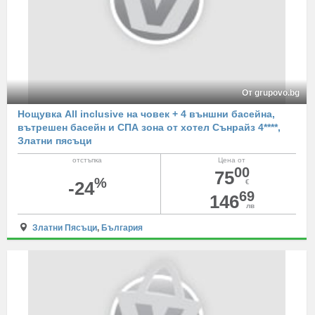
От grupovo.bg
Нощувка All inclusive на човек + 4 външни басейна,
вътрешен басейн и СПА зона от хотел Сънрайз 4****,
Златни пясъци
отстъпка
Цена от
00
75
%
-24
€
69
146
лв
Златни Пясъци
,
България