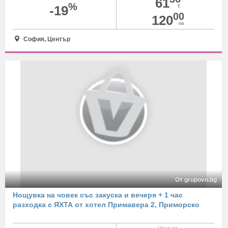
61
%
-19
€
00
120
лв
София, Център
От grupovo.bg
Нощувка на човек със закуска и вечеря + 1 час
разходка с ЯХТА от хотел Примавера 2, Приморско
Цена от