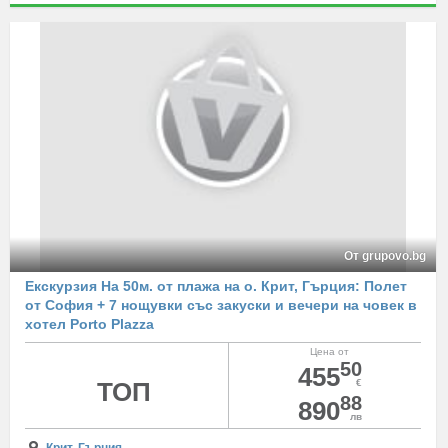
От grupovo.bg
Екскурзия На 50м. от плажа на о. Крит, Гърция: Полет
от София + 7 нощувки със закуски и вечери на човек в
хотел Porto Plazza
Цена от
50
455
ТОП
€
88
890
лв