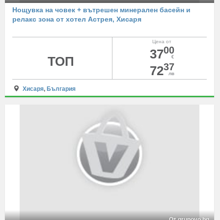
Нощувка на човек + вътрешен минерален басейн и
релакс зона от хотел Астрея, Хисаря
Цена от
00
37
ТОП
€
37
72
лв
Хисаря
,
България
От grupovo.bg