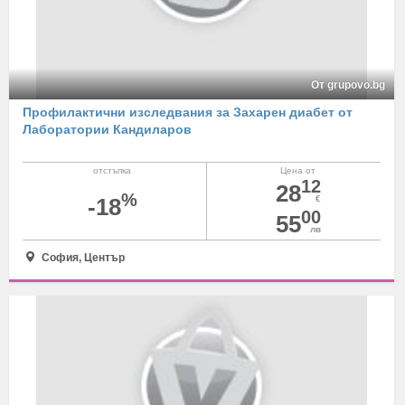
От grupovo.bg
Профилактични изследвания за Захарен диабет от
Лаборатории Кандиларов
отстъпка
Цена от
12
28
%
-18
€
00
55
лв
София, Център