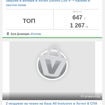
закуски и вечери в хотел Giulivo Lux 4* + басейн и
частен плаж
Цена от
647
ТОП
€
1 267
лв
Бая Домиция,
Италия
От grupovo.bg
2 нощувки на човек на база All Inclusive в Хотел & СПА