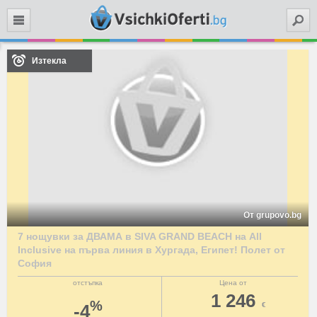
Търси
Изтекла
От grupovo.bg
7 нощувки за ДВАМА в SIVA GRAND BEACH на All
Inclusive на първа линия в Хургада, Египет! Полет от
София
отстъпка
Цена от
1 246
%
-4
€