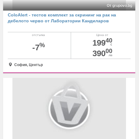
От grupovo.bg
ColoAlert - тестов комплект за скрининг на рак на
дебелото черво от Лаборатории Кандиларов
отстъпка
Цена от
40
199
%
-7
€
00
390
лв
София, Център