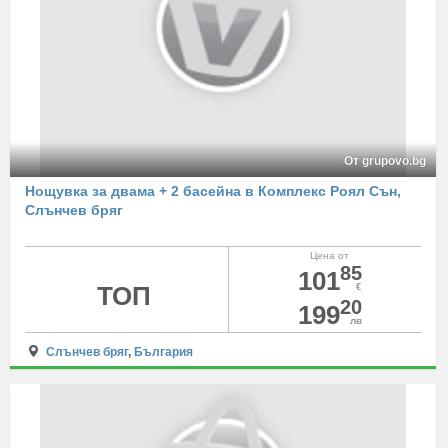
От grupovo.bg
Нощувка за двама + 2 басейна в Комплекс Роял Сън,
Слънчев бряг
Цена от
85
101
ТОП
€
20
199
лв
Слънчев бряг
,
България