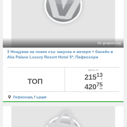
От grupovo.bg
3 Нощувки на човек със закуска и вечеря + басейн в
Alia Palace Luxury Resort Hotel 5*, Пефкохори
Цена от
13
215
ТОП
€
75
420
лв
Пефкохори
,
Гърция