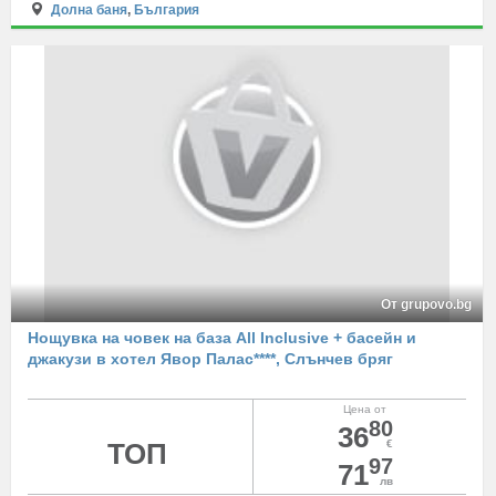
Долна баня
,
България
От grupovo.bg
Нощувка на човек на база All Inclusive + басейн и
джакузи в хотел Явор Палас****, Слънчев бряг
Цена от
80
36
ТОП
€
97
71
лв