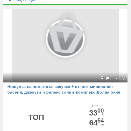
Крит
,
Гърция
От grupovo.bg
Нощувка на човек със закуска + открит минерален
басейн, джакузи и релакс зона в комплекс Долна баня
Цена от
00
33
ТОП
€
54
64
лв