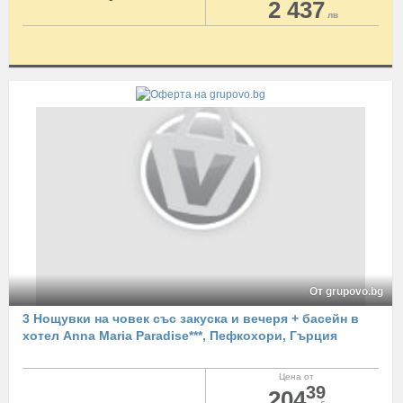
2 437
лв
От grupovo.bg
3 Нощувки на човек със закуска и вечеря + басейн в
хотел Anna Maria Paradise***, Пефкохори, Гърция
Цена от
39
204