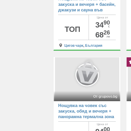
закуска и вечеря + басейн,
джакузи и сауна във
Ваканционно селище
Цена от
Вивиана, Цигов чарк
90
34
ТОП
€
26
68
лв
Цигов чарк
,
България
От grupovo.bg
Нощувка на човек със
закуска, обяд и вечеря +
панорамна термална зона
от хотел Св. Св. Петър и
Цена от
Павел***, Поморие
00