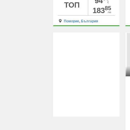
94
ТОП
€
85
183
лв
Поморие
,
България