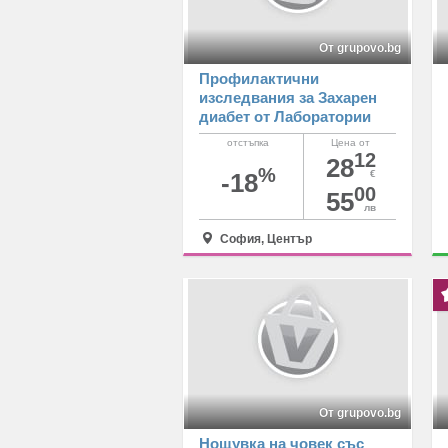
От grupovo.bg
Профилактични
изследвания за Захарен
диабет от Лаборатории
Кандиларов
отстъпка
Цена от
12
28
%
-18
€
00
55
лв
София, Център
От grupovo.bg
Нощувка на човек със