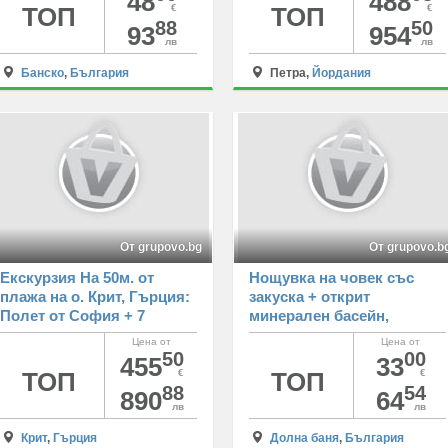
48
488
3*. Възможност за
ТОП
€
ТОП
€
88
50
посещение на град Петра
93
954
лв
лв
и сафари в пустинята
Уади Рум
Банско
,
България
Петра,
Йордания
От grupovo.bg
От grupovo.b
Екскурзия На 50м. от
Нощувка на човек със
плажа на о. Крит, Гърция:
закуска + открит
Полет от София + 7
минерален басейн,
нощувки със закуски и
джакузи и релакс зона в
Цена от
Цена от
вечери на човек в хотел
комплекс Долна баня
50
00
455
33
Porto Plazza
ТОП
€
ТОП
€
88
54
890
64
лв
лв
Крит
,
Гърция
Долна баня
,
България