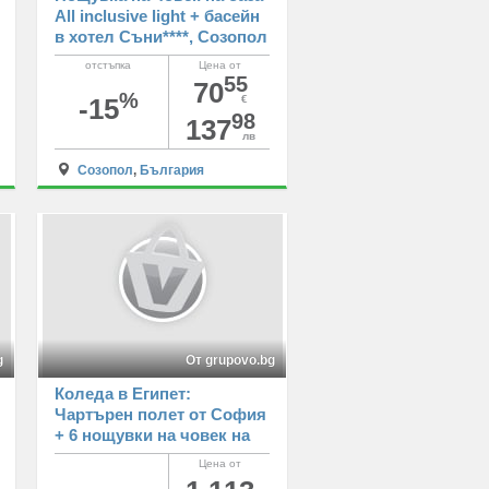
All inclusive light + басейн
в хотел Съни****, Созопол
отстъпка
Цена от
55
70
%
-15
€
98
137
лв
Созопол
,
България
g
От grupovo.bg
Коледа в Египет:
Чартърен полет от София
+ 6 нощувки на човек на
All Inclusive в Pharaoh
Цена от
Azur Resort 5* + 1 нощувка