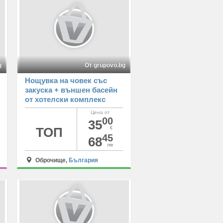
g
От grupovo.bg
Нощувка на човек със
закуска + външен басейн
от хотелски комплекс
Рай***, с. Оброчище
Цена от
00
35
ТОП
€
45
68
лв
Оброчище,
България