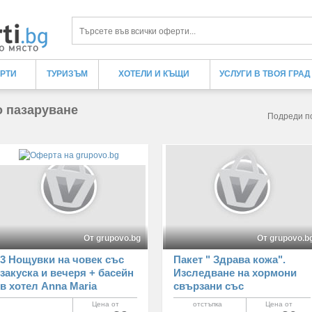
Търси
ЕРТИ
ТУРИЗЪМ
ХОТЕЛИ И КЪЩИ
УСЛУГИ В ТВОЯ ГРАД
о пазаруване
Подреди п
От grupovo.bg
От grupovo.b
3 Нощувки на човек със
Пакет " Здрава кожа".
закуска и вечеря + басейн
Изследване на хормони
в хотел Anna Maria
свързани със
Paradise***, Пефкохори,
състоянието на кожата от
Цена от
отстъпка
Цена от