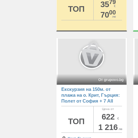
79
35
ТОП
€
00
70
лв
От grupovo.bg
Екскурзия на 150м. от
плажа на о. Крит, Гърция:
Полет от София + 7 All
Inclusive нощувки на
Цена от
човек в хотел Marilena 4*
622
ТОП
€
1 216
лв