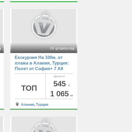
g
От grupovo.bg
Екскурзия На 100м. от
плажа в Алания, Турция:
Полет от София+ 7 All
Inclusive нощувки на
Цена от
човек в KLEOPATRA
545
BEACH HOTEL 4*
ТОП
€
1 065
лв
Алания
,
Турция