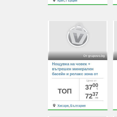
Крит
,
Гърция
От grupovo.bg
Нощувка на човек +
вътрешен минерален
басейн и релакс зона от
хотел Астрея, Хисаря
Цена от
00
37
ТОП
€
37
72
лв
Хисаря
,
България