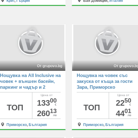
Крит
,
Гърция
Бая Домиция,
Италия
От grupovo.bg
От grupovo.b
Нощувка на All Inclusive на
Нощувка на човек със
човек + външен басейн,
закуска от къща за гости
паркинг и чадър и 2
Зара, Приморско
шезлонга на северния
Цена от
Цена от
плаж от хотел Жерави
00
50
133
22
Александрия клуб****,
ТОП
€
ТОП
€
13
01
Приморско
260
44
лв
лв
Приморско
,
България
Приморско
,
България