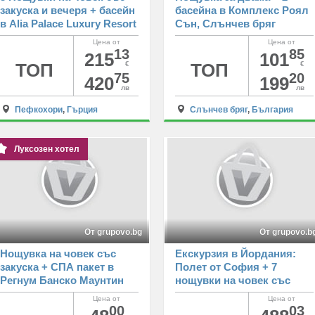
закуска и вечеря + басейн
басейна в Комплекс Роял
в Alia Palace Luxury Resort
Сън, Слънчев бряг
Hotel 5*, Пефкохори
Цена от
Цена от
13
85
215
101
ТОП
€
ТОП
€
75
20
420
199
лв
лв
Пефкохори
,
Гърция
Слънчев бряг
,
България
Луксозен хотел
От grupovo.bg
От grupovo.b
Нощувка на човек със
Екскурзия в Йордания:
закуска + СПА пакет в
Полет от София + 7
Регнум Банско Маунтин
нощувки на човек със
Ризорт*****
закуски в Al Qidra Hotel
Цена от
Цена от
and Suites Aqaba Standard
00
03