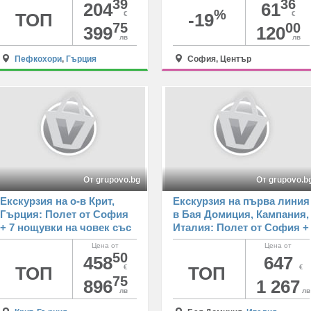
Гърция
Лаборатории Кандиларов
39
36
204
61
%
ТОП
€
-19
€
75
00
399
120
лв
лв
Пефкохори
,
Гърция
София, Център
От grupovo.bg
От grupovo.b
Екскурзия на о-в Крит,
Екскурзия на първа линия
Гърция: Полет от София
в Бая Домиция, Кампания,
+ 7 нощувки на човек със
Италия: Полет от София +
закуски + басейн в хотел
7 нощувки на човек със
Цена от
Цена от
Agrabella
закуски и вечери в хотел
50
458
647
Giulivo Lux 4* + басейн и
ТОП
€
ТОП
€
75
частен плаж
896
1 267
лв
лв