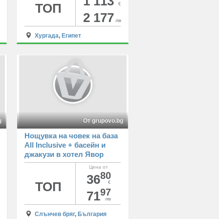
1 113
със закуска, обяд, вечеря
ТОП
€
и посещение на
2 177
лв
пирамидите в Кайро
Хургада
,
Египет
g
От grupovo.bg
Нощувка на човек на база
All Inclusive + басейн и
джакузи в хотел Явор
Палас****, Слънчев бряг
Цена от
80
36
ТОП
€
97
71
лв
Слънчев бряг
,
България