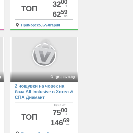
00
32
ТОП
€
59
62
лв
Приморско
,
България
g
От grupovo.bg
2 нощувки на човек на
база All Inclusive в Хотел &
СПА Диамант
Резиденс****, Слънчев
Цена от
бряг
00
75
ТОП
€
69
146
лв