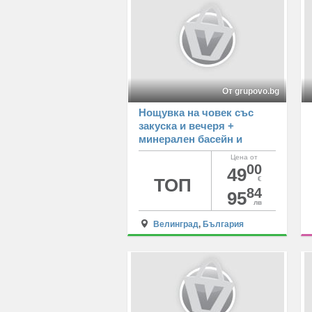
От grupovo.bg
Нощувка на човек със
закуска и вечеря +
минерален басейн и
релакс пакет от хотел
Цена от
Далиа, Велинград
00
49
ТОП
€
84
95
лв
Велинград
,
България