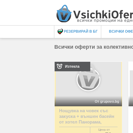
РЕЗЕРВИРАЙ В БГ
ВСИЧКИ ОФ
Всички оферти за колективн
Изтекла
От grupovo.bg
Нощувка на човек със
закуска + външен басейн
от хотел Панорама,
Априлци
Цена от