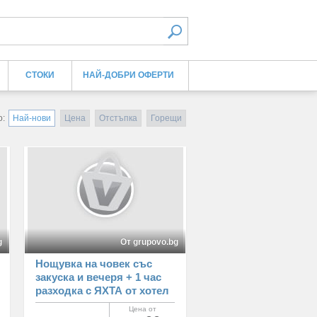
СТОКИ
НАЙ-ДОБРИ ОФЕРТИ
о:
Най-нови
Цена
Отстъпка
Горещи
g
От grupovo.bg
Нощувка на човек със
закуска и вечеря + 1 час
разходка с ЯХТА от хотел
Примавера 2, Приморско
Цена от