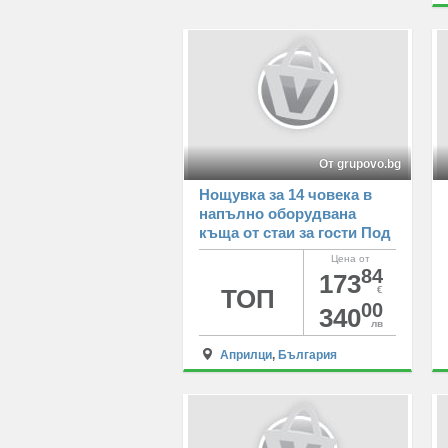
От grupovo.bg
Нощувка за 14 човека в
напълно оборудвана
къща от стаи за гости Под
върха, Априлци
Цена от
84
173
ТОП
€
00
340
лв
Априлци
,
България