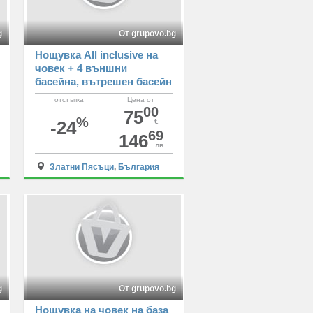
g
От grupovo.bg
Нощувка All inclusive на
човек + 4 външни
басейна, вътрешен басейн
и СПА зона от хотел
отстъпка
Цена от
Сънрайз 4****, Златни
00
75
%
пясъци
-24
€
69
146
лв
Златни Пясъци
,
България
g
От grupovo.bg
Нощувка на човек на база