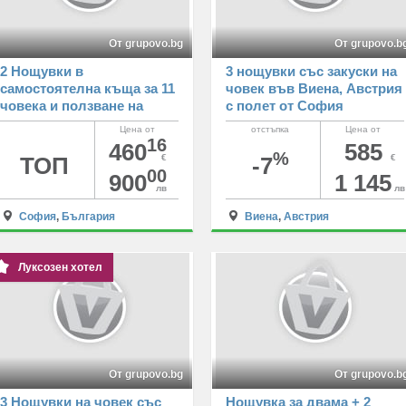
От grupovo.bg
От grupovo.b
2 Нощувки в
3 нощувки със закуски на
самостоятелна къща за 11
човек във Виена, Австрия
човека и ползване на
с полет от София
оборудвана кухня,
Цена от
отстъпка
Цена от
барбекю и джакузи от
16
460
585
%
Къща за гости Дени, село
ТОП
€
-7
€
00
Чорул
900
1 145
лв
лв
София
,
България
Виена
,
Австрия
Луксозен хотел
От grupovo.bg
От grupovo.b
3 Нощувки на човек със
Нощувка за двама + 2