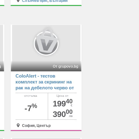
Слънчев бряг
,
България
g
От grupovo.bg
ColoAlert - тестов
комплект за скрининг на
рак на дебелото черво от
Лаборатории Кандиларов
отстъпка
Цена от
40
199
%
-7
€
00
390
лв
София, Център