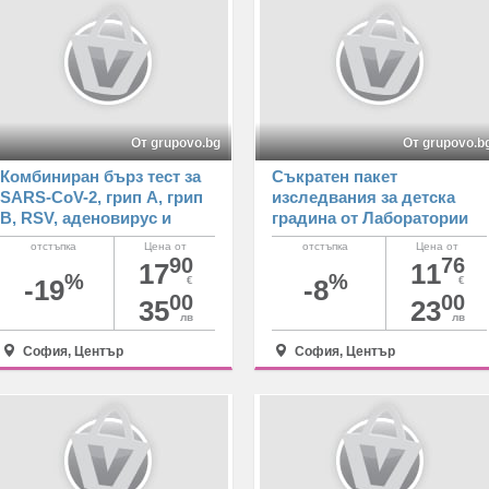
От grupovo.bg
От grupovo.b
Комбиниран бърз тест за
Съкратен пакет
SARS-CoV-2, грип А, грип
изследвания за детска
В, RSV, аденовирус и
градина от Лаборатории
антигени на M.pneumoniae
Кандиларов
отстъпка
Цена от
отстъпка
Цена от
от Лаборатории
90
76
17
11
%
%
Кандиларов
-19
€
-8
€
00
00
35
23
лв
лв
София, Център
София, Център