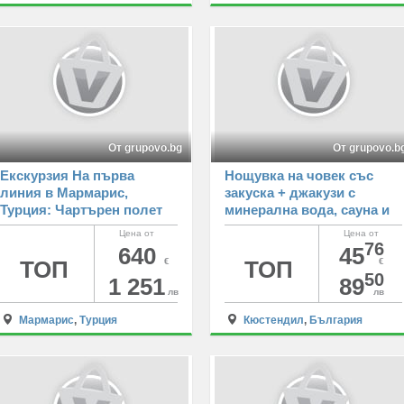
От grupovo.bg
От grupovo.b
Екскурзия На първа
Нощувка на човек със
линия в Мармарис,
закуска + джакузи с
Турция: Чартърен полет
минерална вода, сауна и
от София + 7 нощувки на
солна стая от Семеен
Цена от
Цена от
човек на база All Inclusive
хотел САЖИТАРИУС***,
76
640
45
в GOLMAR BEACH HOTEL
Кюстендил
ТОП
€
ТОП
€
50
1 251
89
лв
лв
Мармарис
,
Турция
Кюстендил
,
България