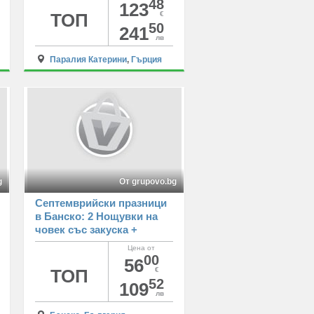
48
123
ТОП
€
50
241
лв
Паралия Катерини
,
Гърция
g
От grupovo.bg
Септемврийски празници
в Банско: 2 Нощувки на
човек със закуска +
басейн и релакс зона от
Цена от
хотел Мария
00
56
Антоанета****
ТОП
€
52
109
лв