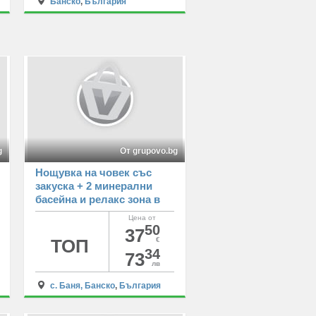
Банско
,
България
g
От grupovo.bg
Нощувка на човек със
закуска + 2 минерални
басейна и релакс зона в
хотел Севън Сийзънс, с.
Цена от
Баня
50
37
ТОП
€
34
73
лв
с. Баня, Банско
,
България