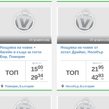
От grupovo.bg
От grupovo.b
Нощувка на човек +
Нощувка на човек от
басейн в къща за гости
хотел Дриймс, Несебър
Бор, Поморие
Цена от
Цена от
00
95
15
21
ТОП
€
ТОП
€
34
93
29
42
лв
лв
Поморие
,
България
Несебър
,
България