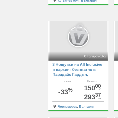
Слънчев бряг
,
България
От grupovo.bg
3 Нощувки на All Inclusive
и паркинг безплатно в
Парадайс Гардън,
Черноморец
отстъпка
Цена от
00
150
%
-33
€
37
293
лв
Черноморец
,
България