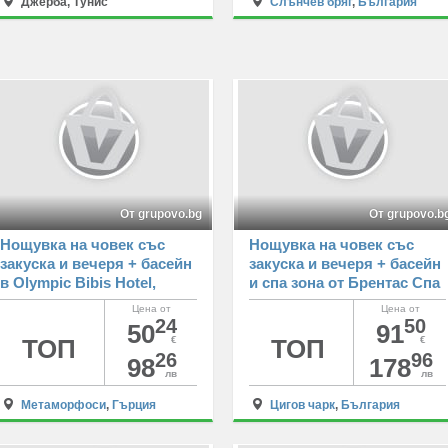
Джерба, Тунис
Слънчев бряг
,
България
От grupovo.bg
От grupovo.b
Нощувка на човек със
Нощувка на човек със
закуска и вечеря + басейн
закуска и вечеря + басейн
в Olympic Bibis Hotel,
и спа зона от Брентас Спа
Ситония, Метаморфоси,
Ризорт, Цигов чарк
Цена от
Цена от
Гърция
24
50
50
91
ТОП
€
ТОП
€
26
96
98
178
лв
лв
Метаморфоси
,
Гърция
Цигов чарк
,
България