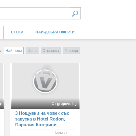
СТОКИ
НАЙ-ДОБРИ ОФЕРТИ
о:
Най-нови
Цена
Отстъпка
Горещи
g
От grupovo.bg
3 Нощувки на човек със
закуска в Hotel Rodon,
Паралия Катерини,
Гърция
Цена от