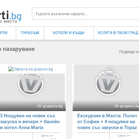
Търси
ЕРТИ
ТУРИЗЪМ
ХОТЕЛИ И КЪЩИ
УСЛУГИ В ТВОЯ ГРАД
о пазаруване
Подреди п
От grupovo.bg
От grupovo.b
3 Нощувки на човек със
Екскурзия в Малта: Полет
закуска и вечеря + басейн
от София + 4 нощувки на
в хотел Anna Maria
човек със закуски в Topaz
Paradise***, Пефкохори,
Hotel + възможност за
Цена от
Цена от