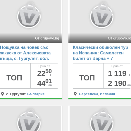
От grupovo.bg
От grupovo.b
Нощувка на човек със
Класически обиколен тур
закуска от Алексиевата
на Испания: Самолетен
къща, с. Гургулят, обл.
билет от Варна + 7
Софийска, край София
нощувки на човек със
Цена от
Цена от
закуски + обиколка на
50
22
1 119
Барселона, Мадрид и
ТОП
€
ТОП
€
01
Валенсия
44
2 190
лв
лв
с. Гургулят,
България
Барселона
,
Испания