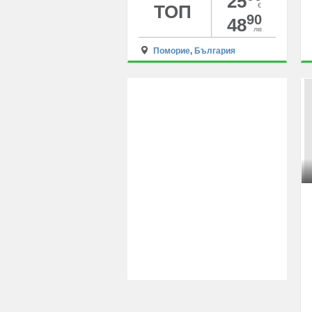
25
ТОП
€
90
48
лв
Поморие
,
България