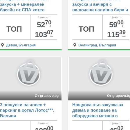
закуска + минерален
закуска и вечеря с
басейн от СПА хотел
включени наливна бира и
Орфей 5*, Девин
вино + минерален басейн
Цена от
Цена от
и релакс зона от Семеен
70
00
52
59
хотел Алегра 4*,
ТОП
€
ТОП
€
07
39
Велинград
103
115
лв
лв
Девин
,
България
Велинград
,
България
От grupovo.bg
От grupovo.b
3 нощувки на човек +
Нощувка със закуска за
паркинг в хотел Лотос***,
двама и ползване на
Балчич
оборудвана механа с
барбекю от Комплекс
Цена от
Цена от
Елата, с. Заселе
00
02