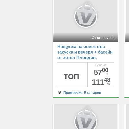
От grupovo.bg
Нощувка на човек със
закуска и вечеря + басейн
от хотел Пловдив,
Приморско
Цена от
00
57
ТОП
€
48
111
лв
Приморско
,
България