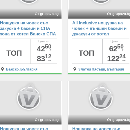
От grupovo.bg
От grupovo.b
Нощувка на човек със
All Inclusive нощувка на
закуска + басейн и СПА
човек + външен басейн и
зона от хотел Банско СПА
джакузи от хотел
& Холидейз****
Екселсиор****, Златни
Цена от
Цена от
пясъци
50
50
42
62
ТОП
€
ТОП
€
12
24
83
122
лв
лв
Банско
,
България
Златни Пясъци
,
България
От grupovo.bg
От grupovo.b
Нощувка на човек със
Нощувка на човек със