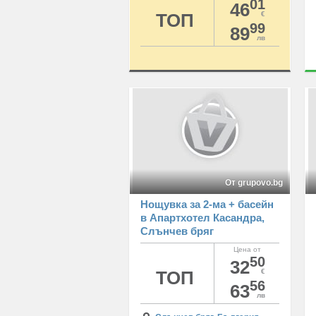
European Academy of
01
46
Psychology and Applied
ТОП
€
99
Sciences
89
лв
От grupovo.bg
Нощувка за 2-ма + басейн
в Апартхотел Касандра,
Слънчев бряг
Цена от
50
32
ТОП
€
56
63
лв