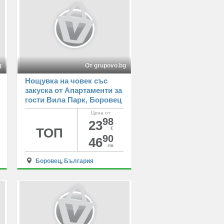
g
От grupovo.bg
Нощувка на човек със
закуска от Апартаменти за
гости Вила Парк, Боровец
Цена от
98
23
ТОП
€
90
46
лв
Боровец
,
България