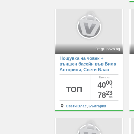
От grupovo.bg
Нощувка на човек +
външен басейн във Вила
Анторини, Свети Влас
Цена от
00
40
ТОП
€
23
78
лв
Свети Влас
,
България