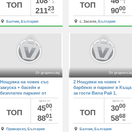
108
46
ТОП
€
ТОП
€
23
00
211
90
лв
лв
Балчик
,
България
с. Заселе,
България
От grupovo.bg
От grupovo.b
Нощувка на човек със
2 Нощувки на човек +
закуска + басейн и
барбекю и паркинг в Къща
безплатен паркинг от
за гости Вила Рай 1,
хотел Дара, Приморско
между Албена и Балчик
Цена от
Цена от
00
00
45
30
ТОП
€
ТОП
€
01
68
88
58
лв
лв
Приморско
,
България
Балчик
,
България