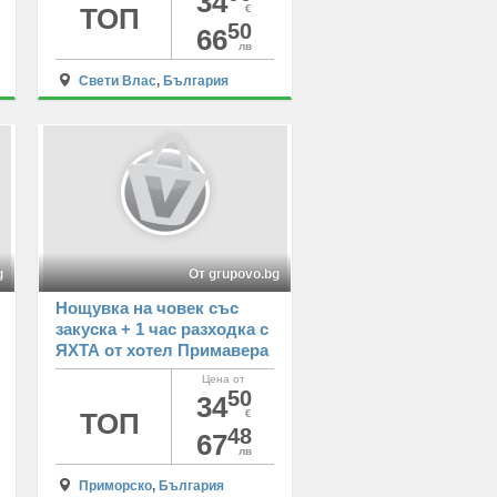
34
ТОП
€
50
66
лв
Свети Влас
,
България
g
От grupovo.bg
Нощувка на човек със
закуска + 1 час разходка с
ЯХТА от хотел Примавера
2, Приморско
Цена от
50
34
ТОП
€
48
67
лв
Приморско
,
България