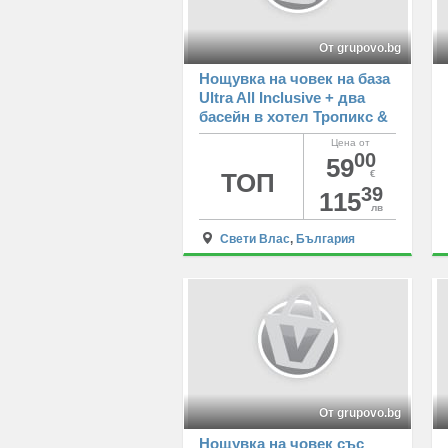
От grupovo.bg
Нощувка на човек на база
Ultra All Inclusive + два
басейн в хотел Тропикс &
Венера, Свети Влас
Цена от
00
59
ТОП
€
39
115
лв
Свети Влас
,
България
От grupovo.bg
Нощувка на човек със