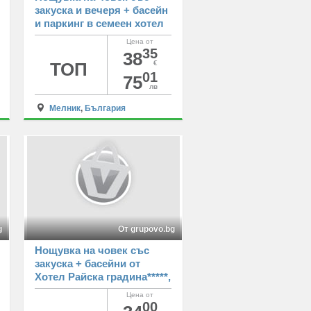
закуска и вечеря + басейн
и паркинг в семеен хотел
Макензен, Мелник
Цена от
35
38
ТОП
€
01
75
лв
Мелник
,
България
g
От grupovo.bg
Нощувка на човек със
закуска + басейни от
Хотел Райска градина*****,
край Свети Влас
Цена от
00