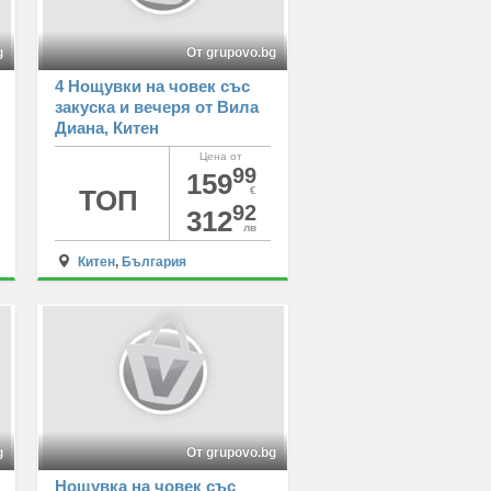
g
От grupovo.bg
4 Нощувки на човек със
закуска и вечеря от Вила
Диана, Китен
Цена от
99
159
ТОП
€
92
312
лв
Китен
,
България
g
От grupovo.bg
Нощувка на човек със