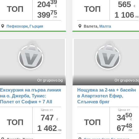
Гърция
посещение на о-в Гозо,
39
204
565
трите древни града,
ТОП
€
ТОП
€
75
Мдина и Рабат
399
1 106
лв
лв
Пефкохори
,
Гърция
Валета,
Малта
От grupovo.bg
От grupovo.b
Екскурзия на първа линия
Нощувка за 2-ма + басейн
на о. Джерба, Тунис:
в Апартхотел Ефир,
Полет от София + 7 All
Слънчев бряг
inclusive нощувки на
Цена от
Цена от
човек в Cesar Thalassо 4*
50
747
34
ТОП
€
ТОП
€
48
1 462
67
лв
лв