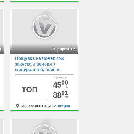
g
От grupovo.bg
Нощувка на човек със
закуска и вечеря +
минерален басейн и
релакс център в Семеен
Цена от
Хотел Шипково,
00
45
Шипковски минерални
ТОП
€
01
бани
88
лв
Минерални бани,
България