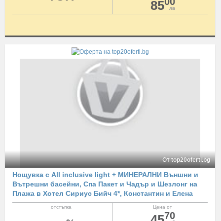
00
85
лв
От top20oferti.bg
Нощувкa с All inclusive light + МИНЕРАЛНИ Външни и
Вътрешни басейни, Спа Пакет и Чадър и Шезлонг на
Плажа в Хотел Сириус Бийч 4*, Константин и Елена
отстъпка
Цена от
70
45