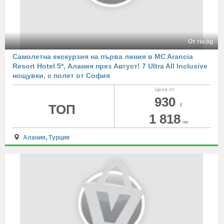
От rio.bg
Самолетна екскурзия на първа линия в MC Arancia
Resort Hotel 5*, Алания през Август! 7 Ultra All Inclusive
нощувки, с полет от София
Цена от
930
ТОП
€
1 818
лв
Алания
,
Турция