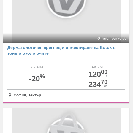
От promograd.bg
Дерматологичен преглед и инжектиране на Botox в
зоната около очите
отстъпка
Цена от
00
120
%
-20
€
70
234
лв
София, Център