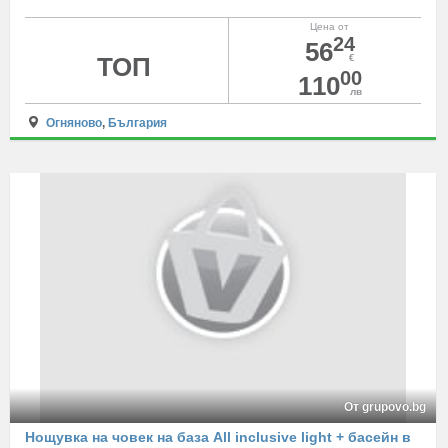
Цена от
24
56
ТОП
€
00
110
лв
Огняново
,
България
От grupovo.bg
Нощувка на човек на база All inclusive light + басейн в