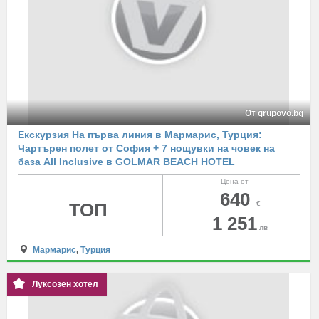
От grupovo.bg
Екскурзия На първа линия в Мармарис, Турция:
Чартърен полет от София + 7 нощувки на човек на
база All Inclusive в GOLMAR BEACH HOTEL
Цена от
640
ТОП
€
1 251
лв
Мармарис
,
Турция
Луксозен хотел