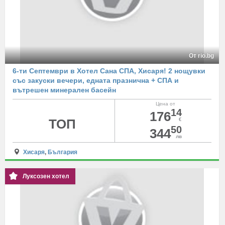
От rio.bg
6-ти Септември в Хотел Сана СПА, Хисаря! 2 нощувки
със закуски вечери, едната празнична + СПА и
вътрешен минерален басейн
Цена от
14
176
ТОП
€
50
344
лв
Хисаря
,
България
Луксозен хотел