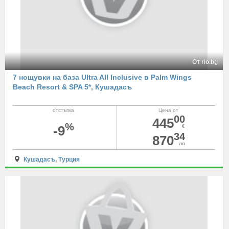
От rio.bg
7 нощувки на база Ultra All Inclusive в Palm Wings
Beach Resort & SPA 5*, Кушадасъ
отстъпка
Цена от
00
445
%
-9
€
34
870
лв
Кушадасъ
,
Турция