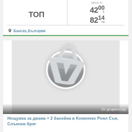
Цена от
00
42
ТОП
€
14
82
лв
Банско
,
България
От grupovo.bg
Нощувка за двама + 2 басейна в Комплекс Роял Сън,
Слънчев бряг