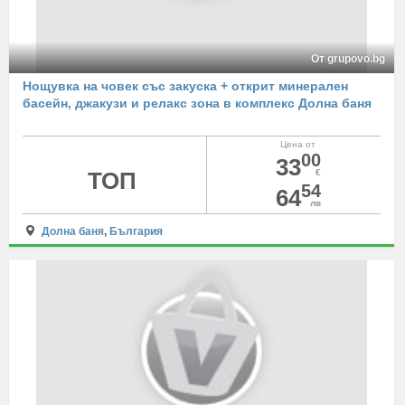
От grupovo.bg
Нощувка на човек със закуска + открит минерален
басейн, джакузи и релакс зона в комплекс Долна баня
Цена от
00
33
ТОП
€
54
64
лв
Долна баня
,
България