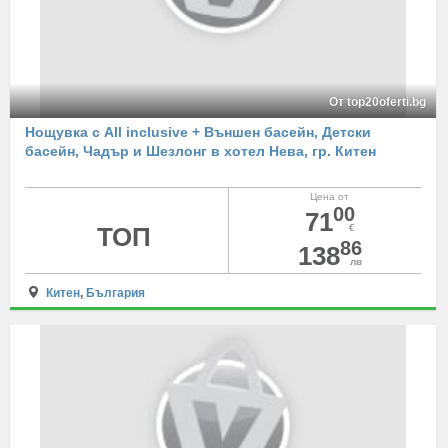
От top20oferti.bg
Нощувка с All inclusive + Външен басейн, Детски
басейн, Чадър и Шезлонг в хотел Нева, гр. Китен
Цена от
00
71
ТОП
€
86
138
лв
Китен
,
България