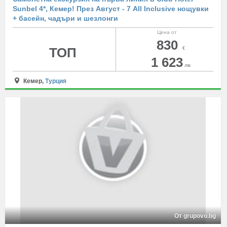
Sunbel 4*, Кемер! През Август - 7 All Inclusive нощувки
+ басейн, чадъри и шезлонги
Цена от
830
ТОП
€
1 623
лв
Кемер,
Турция
От grupovo.bg