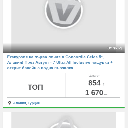
От rio.bg
Екскурзия на първа линия в Concordia Celes 5*,
Алания! През Август - 7 Ultra All Inclusive нощувки +
открит басейн с водна пързалка
Цена от
854
ТОП
€
1 670
лв
Алания
,
Турция