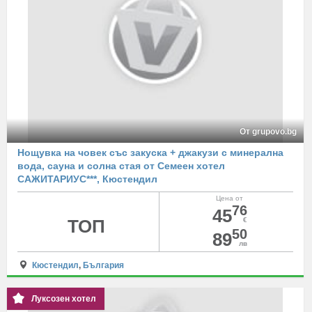
От grupovo.bg
Нощувка на човек със закуска + джакузи с минерална
вода, сауна и солна стая от Семеен хотел
САЖИТАРИУС***, Кюстендил
Цена от
76
45
ТОП
€
50
89
лв
Кюстендил
,
България
Луксозен хотел