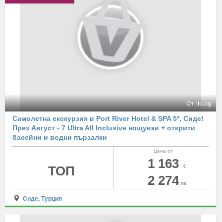
От rio.bg
Самолетна екскурзия в Port River Hotel & SPA 5*, Сиде!
През Август - 7 Ultra All Inclusive нощувки + открити
басейни и водни пързалки
Цена от
1 163
ТОП
€
2 274
лв
Сиде
,
Турция