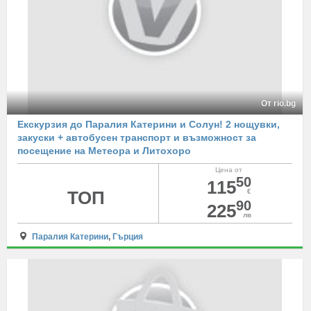
От rio.bg
Екскурзия до Паралия Катерини и Солун! 2 нощувки,
закуски + автобусен транспорт и възможност за
посещение на Метеора и Литохоро
Цена от
50
115
ТОП
€
90
225
лв
Паралия Катерини
,
Гърция