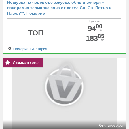
Нощувка на човек със закуска, обяд и вечеря +
панорамна термална зона от хотел Св. Св. Петър и
Павел***, Поморие
Цена от
00
94
ТОП
€
85
183
лв
Поморие
,
България
Луксозен хотел
От grupovo.bg