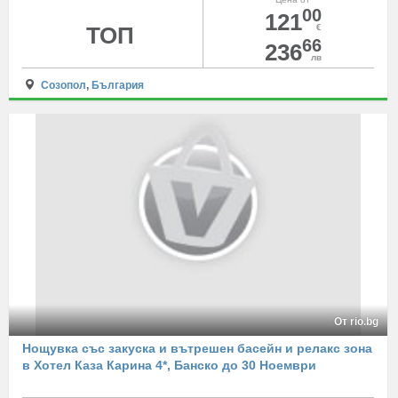
00
121
ТОП
€
66
236
лв
Созопол
,
България
От rio.bg
Нощувка със закуска и вътрешен басейн и релакс зона
в Хотел Каза Карина 4*, Банско до 30 Ноември