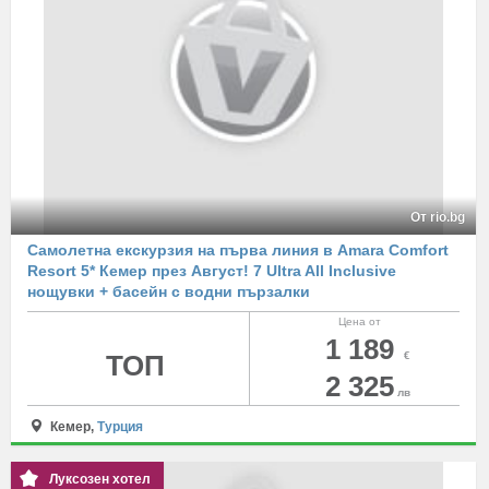
От rio.bg
Самолетна екскурзия на първа линия в Amara Comfort
Resort 5* Кемер през Август! 7 Ultra All Inclusive
нощувки + басейн с водни пързалки
Цена от
1 189
ТОП
€
2 325
лв
Кемер,
Турция
Луксозен хотел