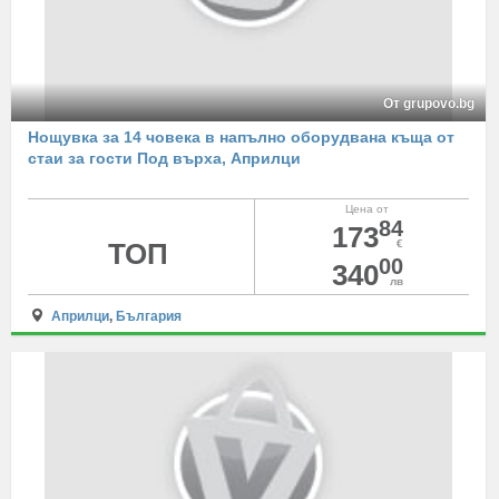
От grupovo.bg
Нощувка за 14 човека в напълно оборудвана къща от
стаи за гости Под върха, Априлци
Цена от
84
173
ТОП
€
00
340
лв
Априлци
,
България