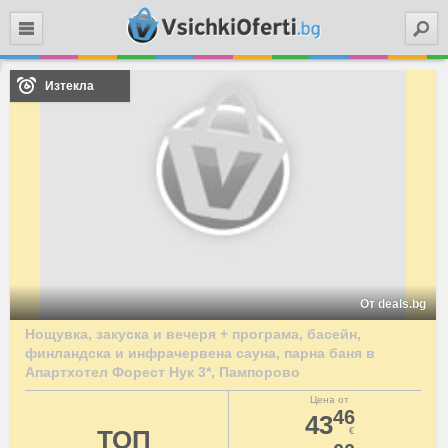
Търси
Изтекла
От deals.bg
Нощувка, закуска и вечеря + програма, басейн,
финландска и инфрачервена сауна, парна баня в
Апартхотел Форест Нук 3*, Пампорово
Цена от
46
43
ТОП
€