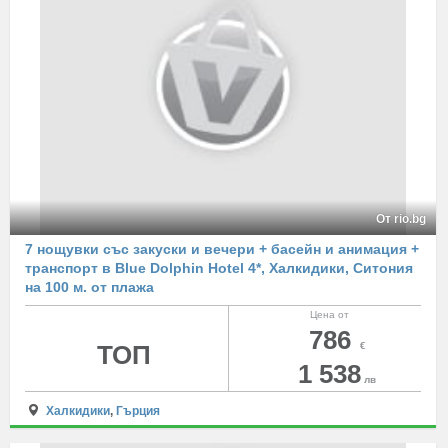
От rio.bg
7 нощувки със закуски и вечери + басейн и анимация +
транспорт в Blue Dolphin Hotel 4*, Халкидики, Ситония
на 100 м. от плажа
Цена от
786
ТОП
€
1 538
лв
Халкидики
,
Гърция