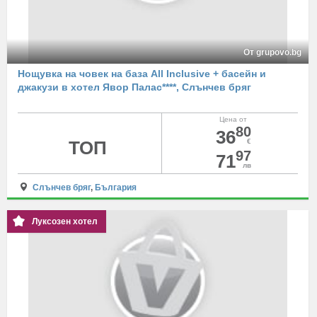
От grupovo.bg
Нощувка на човек на база All Inclusive + басейн и
джакузи в хотел Явор Палас****, Слънчев бряг
Цена от
80
36
ТОП
€
97
71
лв
Слънчев бряг
,
България
Луксозен хотел