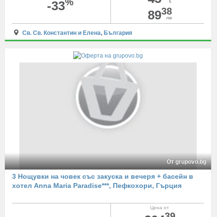
%
-33
€
38
89
лв
Св. Св. Константин и Елена
,
България
От grupovo.bg
3 Нощувки на човек със закуска и вечеря + басейн в
хотел Anna Maria Paradise***, Пефкохори, Гърция
Цена от
39