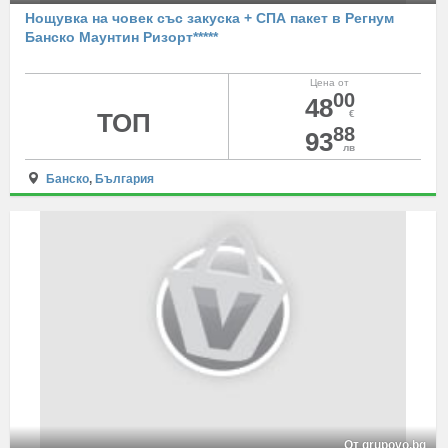
Нощувка на човек със закуска + СПА пакет в Регнум
Банско Маунтин Ризорт*****
Цена от
00
48
ТОП
€
88
93
лв
Банско
,
България
От grupovo.bg