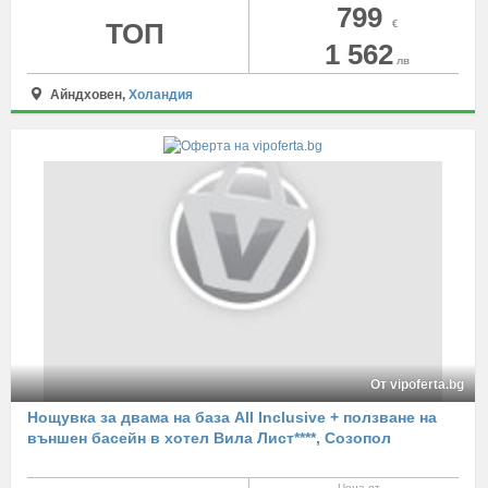
799
ТОП
€
1 562
лв
Айндховен,
Холандия
От vipoferta.bg
Нощувка за двама на база All Inclusive + ползване на
външен басейн в хотел Вила Лист****, Созопол
Цена от