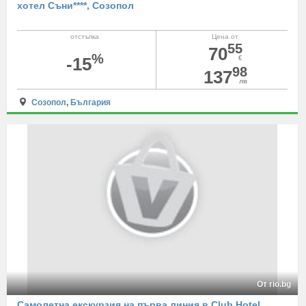
хотел Съни****, Созопол
отстъпка
Цена от
55
70
%
-15
€
98
137
лв
Созопол
,
България
От rio.bg
Самолетна екскурзия на първа линия в Club Hotel