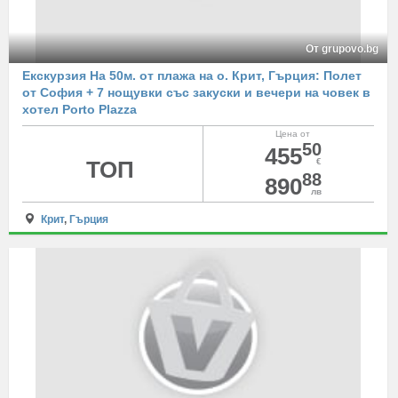
От grupovo.bg
Екскурзия На 50м. от плажа на о. Крит, Гърция: Полет
от София + 7 нощувки със закуски и вечери на човек в
хотел Porto Plazza
Цена от
50
455
ТОП
€
88
890
лв
Крит
,
Гърция