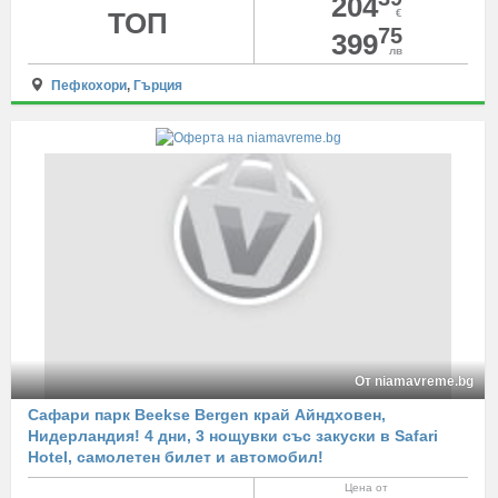
204
ТОП
€
75
399
лв
Пефкохори
,
Гърция
От niamavreme.bg
Сафари парк Beekse Bergen край Айндховен,
Нидерландия! 4 дни, 3 нощувки със закуски в Safari
Hotel, самолетен билет и автомобил!
Цена от