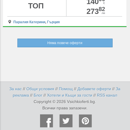
140
ТОП
€
82
273
лв
Паралия Катерини
,
Гърция
Няма повече оферти
За нас
//
Общи условия
//
Помощ
//
Добавете оферти
//
За
реклама
//
Блог
//
Хотели и Къщи за гости
//
RSS канал
Copyright © 2026 Vsichkioferti.bg.
Всички права запазени.