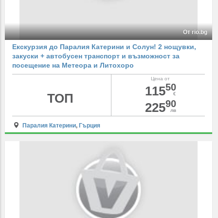
От rio.bg
Екскурзия до Паралия Катерини и Солун! 2 нощувки,
закуски + автобусен транспорт и възможност за
посещение на Метеора и Литохоро
Цена от
50
115
ТОП
€
90
225
лв
Паралия Катерини
,
Гърция