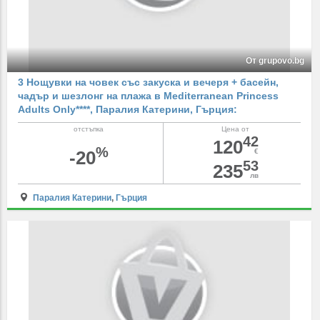
От grupovo.bg
3 Нощувки на човек със закуска и вечеря + басейн,
чадър и шезлонг на плажа в Mediterranean Princess
Adults Only****, Паралия Катерини, Гърция:
отстъпка
Цена от
42
120
%
-20
€
53
235
лв
Паралия Катерини
,
Гърция