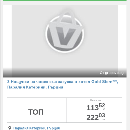
От grupovo.bg
3 Нощувки на човек със закуска в хотел Gold Stern***,
Паралия Катерини, Гърция
Цена от
52
113
ТОП
€
03
222
лв
Паралия Катерини
,
Гърция