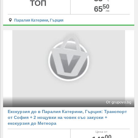
ТОП
€
50
65
лв
Паралия Катерини
,
Гърция
От grupovo.bg
Екскурзия до в Паралия Катерини, Гърция: Транспорт
от София + 2 нощувки на човек със закуски +
екскурзия до Метеора
Цена от
00