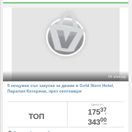
От visit.bg
5 нощувки със закуска за двама в Gold Stern Hotel,
Паралия Катерини, през септември
Цена от
37
175
ТОП
€
00
343
лв