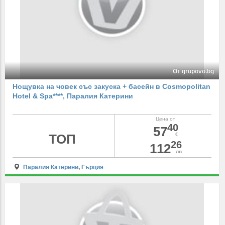
От grupovo.bg
Нощувка на човек със закуска + басейн в Cosmopolitan
Hotel & Spa****, Паралия Катерини
Цена от
40
57
ТОП
€
26
112
лв
Паралия Катерини
,
Гърция