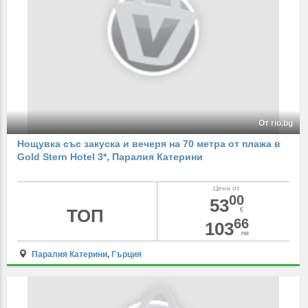
От rio.bg
Нощувка със закуска и вечеря на 70 метра от плажа в
Gold Stern Hotel 3*, Паралия Катерини
Цена от
00
53
ТОП
€
66
103
лв
Паралия Катерини
,
Гърция