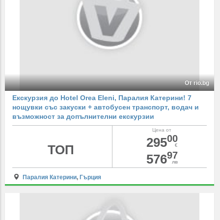
От rio.bg
Екскурзия до Hotel Orea Eleni, Паралия Катерини! 7
нощувки със закуски + автобусен транспорт, водач и
възможност за допълнителни екскурзии
Цена от
00
295
ТОП
€
97
576
лв
Паралия Катерини
,
Гърция