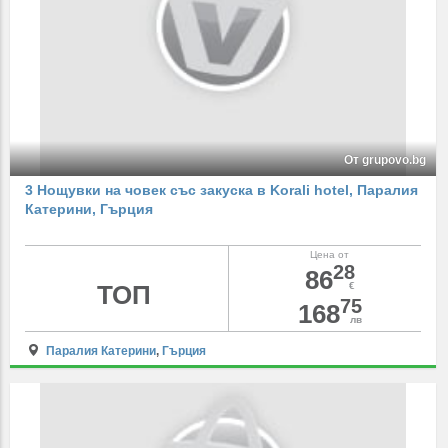
От grupovo.bg
3 Нощувки на човек със закуска в Korali hotel, Паралия
Катерини, Гърция
Цена от
28
86
ТОП
€
75
168
лв
Паралия Катерини
,
Гърция