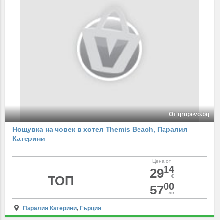
От grupovo.bg
Нощувка на човек в хотел Themis Beach, Паралия
Катерини
Цена от
14
29
ТОП
€
00
57
лв
Паралия Катерини
,
Гърция