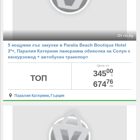
От rio.bg
5 нощувки със закуски в Paralia Beach Boutique Hotel
3*+, Паралия Катерини панорамна обиколка на Солун с
екскурзовод + автобусен транспорт
Цена от
00
345
ТОП
€
76
674
лв
Паралия Катерини
,
Гърция