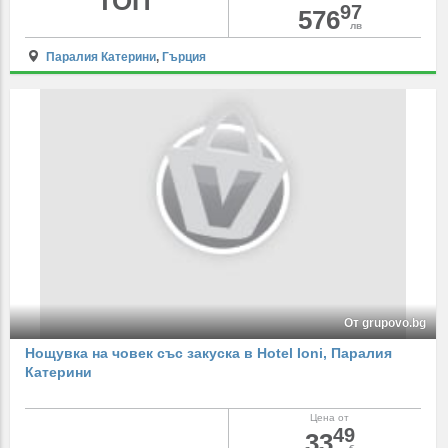
ТОП
97
576
лв
Паралия Катерини
,
Гърция
От grupovo.bg
Нощувка на човек със закуска в Hotel Ioni, Паралия
Катерини
Цена от
49
33