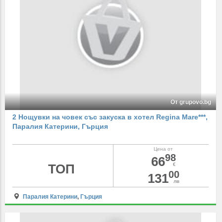
От grupovo.bg
2 Нощувки на човек със закуска в хотел Regina Mare***,
Паралия Катерини, Гърция
Цена от
98
66
ТОП
€
00
131
лв
Паралия Катерини
,
Гърция