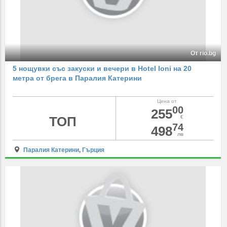
От rio.bg
5 нощувки със закуски и вечери в Hotel Ioni на 20
метра от брега в Паралия Катерини
Цена от
00
255
ТОП
€
74
498
лв
Паралия Катерини
,
Гърция