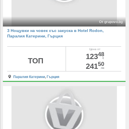
От grupovo.bg
3 Нощувки на човек със закуска в Hotel Rodon,
Паралия Катерини, Гърция
Цена от
48
123
ТОП
€
50
241
лв
Паралия Катерини
,
Гърция