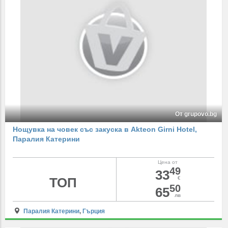
От grupovo.bg
Нощувка на човек със закуска в Akteon Girni Hotel,
Паралия Катерини
Цена от
49
33
ТОП
€
50
65
лв
Паралия Катерини
,
Гърция