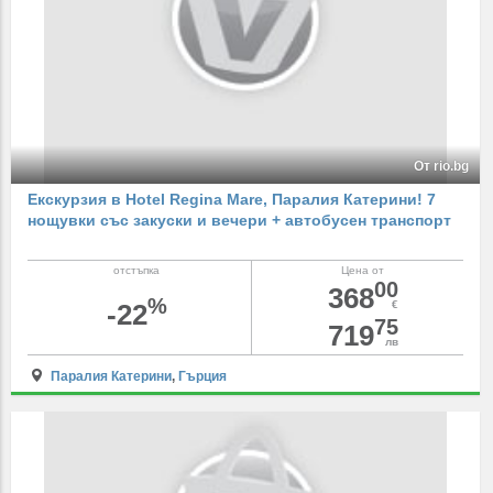
От rio.bg
Екскурзия в Hotel Regina Mare, Паралия Катерини! 7
нощувки със закуски и вечери + автобусен транспорт
отстъпка
Цена от
00
368
%
-22
€
75
719
лв
Паралия Катерини
,
Гърция