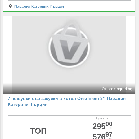
Паралия Катерини
,
Гърция
От promograd.bg
7 нощувки със закуски в хотел Orea Eleni 3*, Паралия
Катерини, Гърция
Цена от
00
295
ТОП
€
97
576
лв