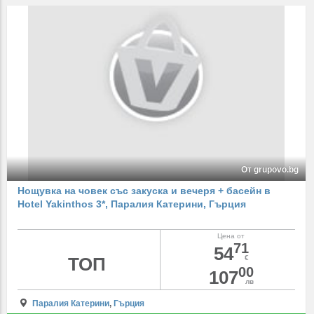
От grupovo.bg
Нощувка на човек със закуска и вечеря + басейн в
Hotel Yakinthos 3*, Паралия Катерини, Гърция
Цена от
71
54
ТОП
€
00
107
лв
Паралия Катерини
,
Гърция