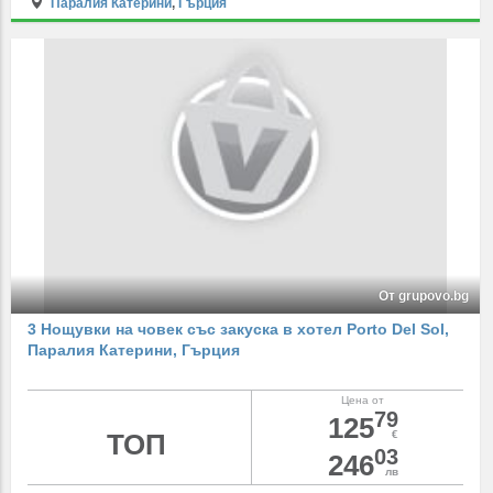
Паралия Катерини
,
Гърция
От grupovo.bg
3 Нощувки на човек със закуска в хотел Porto Del Sol,
Паралия Катерини, Гърция
Цена от
79
125
ТОП
€
03
246
лв