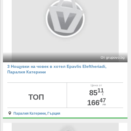
От grupovo.bg
3 Нощувки на човек в хотел Epavlis Eleftheriadi,
Паралия Катерини
Цена от
11
85
ТОП
€
47
166
лв
Паралия Катерини
,
Гърция