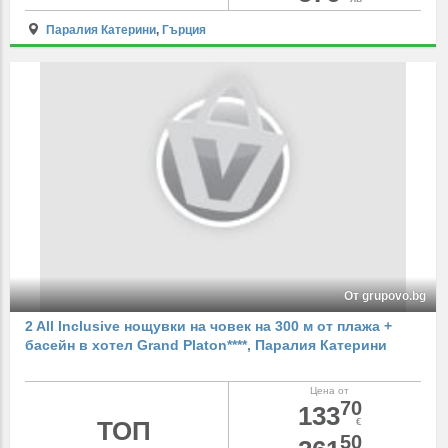
Паралия Катерини
,
Гърция
От grupovo.bg
2 All Inclusive нощувки на човек на 300 м от плажа +
басейн в хотел Grand Platon****, Паралия Катерини
Цена от
70
133
ТОП
€
50