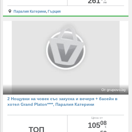
261
лв
Паралия Катерини
,
Гърция
От grupovo.bg
2 Нощувки на човек със закуска и вечеря + басейн в
хотел Grand Platon****, Паралия Катерини
Цена от
08
105
ТОП
€