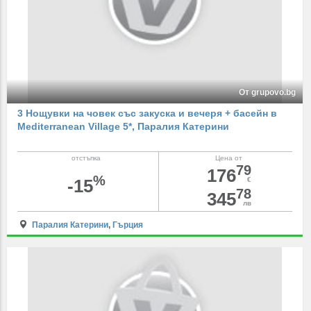
От grupovo.bg
3 Нощувки на човек със закуска и вечеря + басейн в
Mediterranean Village 5*, Паралия Катерини
отстъпка
Цена от
79
176
%
-15
€
78
345
лв
Паралия Катерини
,
Гърция