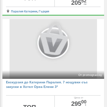
52
205
лв
Паралия Катерини
,
Гърция
От promograd.bg
Екскурзия до Катерини Паралия. 7 нощувки със
закуски в Хотел Ореа Елени 3*
Цена от
00
295
€