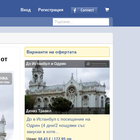
Вход
Регистрация
Варианти на офертата
 от
До Истанбул и Одрин
Дениз Травел
До в Истанбул с посещение на
Одрин (4 дни/2 нощувки със
закуски в хоте...
Цена:
88.43 €
|
172.95 лв