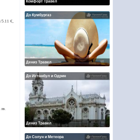
Комфорт Травел
До Кумбургаз
/5.11 €,
Дениз Травел
До Истанбул и Одрин
 лв.
Дениз Травел
До Солун и Метеора