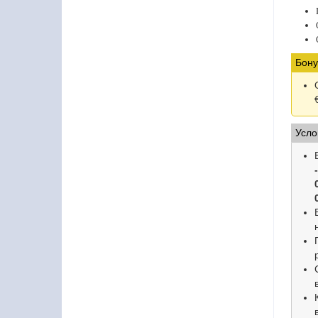
Бону
Усло