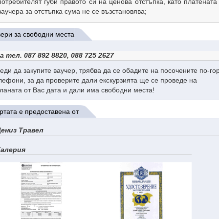
потребителят губи правото си на ценова отстъпка, като платената
ваучера за отстъпка сума не се възстановява;
ери за свободни места
а тел.
087 892 8820, 088 725 2627
еди да закупите ваучер, трябва да се обадите на посочените по-го
лефони, за да проверите дали екскурзията ще се проведе на
ланата от Вас дата и дали има свободни места!
тата е предоставена от
ениз Травел
Галерия