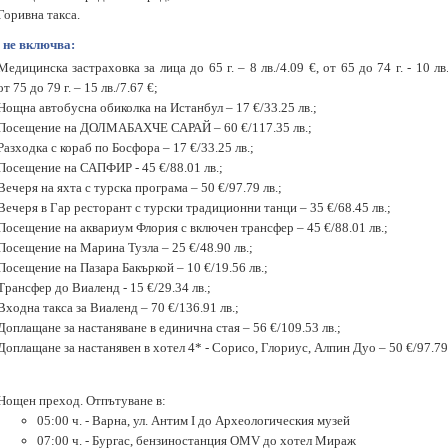
Горивна такса.
 не включва:
Медицинска застраховка за лица до 65 г. – 8 лв./4.09 €, от 65 до 74 г. - 10 лв.
от 75 до 79 г. – 15 лв./7.67 €;
Нощна автобусна обиколка на Истанбул – 17 €/33.25 лв.;
Посещение на ДОЛМАБАХЧЕ САРАЙ – 60 €/117.35 лв.;
Разходка с кораб по Босфора – 17 €/33.25 лв.;
Посещение на САПФИР - 45 €/88.01 лв.;
Вечеря на яхта с турска програма – 50 €/97.79 лв.;
Вечеря в Гар ресторант с турски традиционни танци – 35 €/68.45 лв.;
Посещение на аквариум Флория с включен трансфер – 45
€/88.01 лв.;
Посещение на Марина Тузла – 25 €/48.90 лв.;
Посещение на Пазара Бакъркой – 10 €/19.56 лв.;
Трансфер до Виаленд - 15 €/29.34 лв.;
Входна такса за Виаленд – 70 €/136.91 лв.;
Доплащане за настаняване в единична стая – 56 €/109.53 лв.;
Доплащане за настанявен в хотел 4* - Сорисо, Глориус, Алпин Дуо – 50
€/97.79
Нощен преход. Отпътуване в:
05:00 ч. - Варна, ул. Антим I до Археологическия музей
07:00 ч. - Бургас, бензиностанция OMV до хотел Мираж