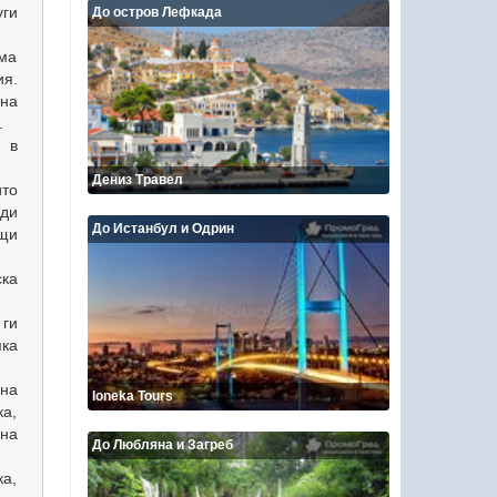
уги
До остров Лефкада
ума
я.
на
.
 в
Дениз Травел
ито
ди
До Истанбул и Одрин
щи
ска
ги
пка
 на
Ioneka Tours
а,
на
До Любляна и Загреб
ка,