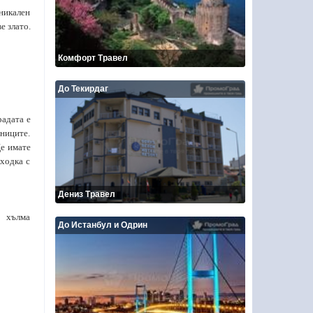
никален
е злато.
Комфорт Травел
До Текирдаг
адата е
тниците.
Ще имате
ходка с
Дениз Травел
а хълма
До Истанбул и Одрин