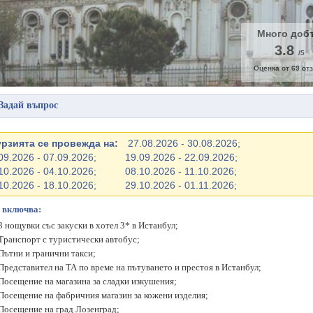
Много доб
3.8
/5
Оценка от
69
отз
Задай въпрос
урзията се провежда на:
27.08.2026 - 30.08.2026;
09.2026 - 07.09.2026;
19.09.2026 - 22.09.2026;
10.2026 - 04.10.2026;
08.10.2026 - 11.10.2026;
10.2026 - 18.10.2026;
29.10.2026 - 01.11.2026;
 включва:
3 нощувки със закуски в хотел 3* в Истанбул;
Транспорт с туристически автобус;
Пътни и гранични такси;
Представител на ТА по време на пътуването и престоя в Истанбул;
Посещение на магазина за сладки изкушения;
Посещение на фабричния магазин за кожени изделия;
Посещение на град Лозенград;