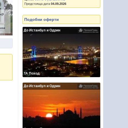
Предстояща дата
04.09.2026
ър
Подобни оферти
ива
До Истанбул и Одрин
ТА Поход
До Истанбул и Одрин