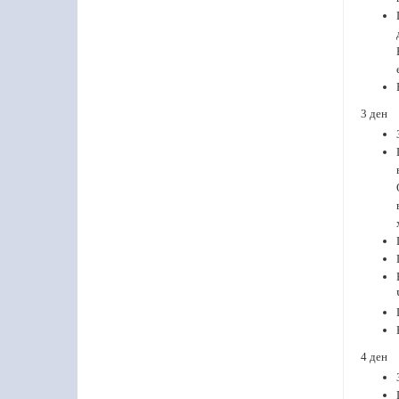
3 ден
4 ден