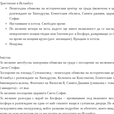
Пристигане в Истанбул.
Пешеходна обиколка на историческия център на града (включена в це
разглеждане на Хиподрума, Египетския обелиск, Синята джамия, църкв
София.
Настаняване в хотела. Свободно време.
По желание вечеря на яхта, където ще имате възможност да се насла
невероятните нощни гледки към Златния рог и Босфора, разкриващи се 
по време на нощния круиз (доп. заплащане). Връщане в хотела.
Нощувка.
Закуска.
По желание автобусна панорамна обиколка на града с посещение на желязнат
Свети Стефан.
Посещение на площад Султанахмед - пешеходна обиколка на историческия це
Истанбул с разглеждане на Хиподрума, Колоната на Константин, Египетския 
Змиевидната колона, Фонтанът на Вилхелм ІІ, Синята Джамия (уникална с това
6 минарета) – от вън.
По желание посещение църквата Света София.
По желание разходка с кораб по Босфора – преминаване под въжените мос
Босфора и разглеждане на едни от най–скъпите къщи и султански дворци. По 
екскурзията има екскурзовод, който разказва подробно за обектите, които виж
време на тази екскурзия ще се насладите на красотите на Истанбул.