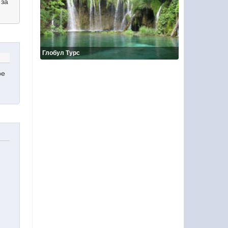
 за
Глобул Турс
ре