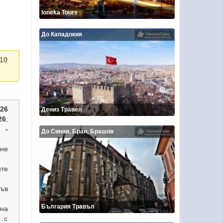
Ioneka Tours
До Кападокия
 10
026
Дениз Травел
26
;
6 -
До Синая, Бран, Брашов
ане
те
във
България Травъл
 на
 с