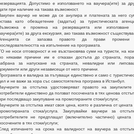
резервацията. Допустимо е използването на ваучера(ите) за др
дати при наличие на такава възможност.
Закупен ваучер не може да се анулира и платената за него с
остава като обезщетение (задатък) за туристическата агенци
Възможна е промяна на резервацията или използване 
ваучера(ите) за друга екскурзия, ако такава възможност съществува
Агенцията си запазва правото да прави промени
последователността на изпълнение на програмата.
ТО не носи отговорност и не възстановява суми на туристи, на ко
по някакви причини им е отказан достъпа до страната, пора
забрана за напускане на страната, невалидни или липсва
документи или други независещи от него причини.
Програмата е валидна за пътуващи единствено и само с туристиче
цел и не важи за хора със самостоятелна програма в Истанбул.
Ваучерите за отстъпка удостоверяват правото на закупилите 
потребители единствено да ползват посочената в тях ценова отстъ
при последващо закупуване на промотираните стоки/услуги;
Ваучерите за отстъпка имат своя цена, която е различна от цената
промотираната стока/услуга. Закупувайки ваучери за отстъпк
потребителите не предплащат (включително частично) цената 
посочените в тях стоки/услуги;
След изтичането на срока на валидност на ваучера за отстъп