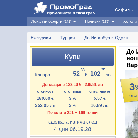
София
Локални оферти
Почивки
Хотели
(141)
(151)
Екскурзии
Турция
До Истанбул и Одрин
До 
Купи
нощ
Вар
33
35
52
102
Капаро
€
лв
3
Доплащане 122.10 €
|
238.81 лв
стойност
отстъпка
спестявате
отс
180.00 €
3 %
5.57 €
352.05 лв
3 %
10.89 лв
Печелите 251 + 168 точки
сделката изтича след
4 дни 06:19:26