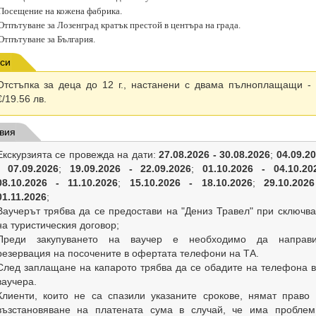
Посещение на кожена фабрика.
Отпътуване за Лозенград кратък престой в центъра на града.
Отпътуване за България.
си
Отстъпка за деца до 12 г., настанени с двама пълноплащащи -
€/19.56 лв.
вия
Екскурзията се провежда на дати:
27.08.2026 - 30.08.2026
;
04.09.2
- 07.09.2026
;
19.09.2026 - 22.09.2026
;
01.10.2026 - 04.10.20
08.10.2026 - 11.10.2026
;
15.10.2026 - 18.10.2026
;
29.10.202
01.11.2026
;
Ваучерът трябва да се предостави на "Дениз Травел" при сключв
на туристическия договор;
Преди закупуването на ваучер е необходимо да направи
резервация на посочените в офертата телефони на ТА.
След заплащане на капарото трябва да се обадите на телефона 
ваучера.
Клиенти, които не са спазили указаните срокове, нямат право
възстановяване на платената сума в случай, че има проблем