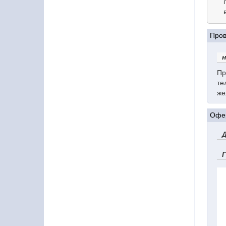
Пров
н
Пр
те
же
Офер
Д