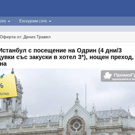
Екскурзии
(94)
(164)
Оферта от: Дениз Травел
Истанбул с посещение на Одрин (4 дни/3
увки със закуски в хотел 3*), нощен преход,
на
%
тъпка