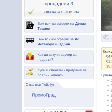
продадени 3
сделката е активна
Виж всички оферти на
Дениз
Травел
Виж всички оферти за
До
Истанбул и Одрин
Екск
Как да закупя ваучер за
04.
подарък?
01.
15.
Купи и спечели - програма за
лоялни клиенти
Цената
С нас във Фейсбук
ПромоГрад