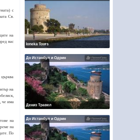
ната) с
ата Св.
дите на
пред вас
Ioneka Tours
До Истанбул и Одрин
а църква
нтър на
обелиск,
, че има
Дениз Травел
До Истанбул и Одрин
тове на
време на
дате. По