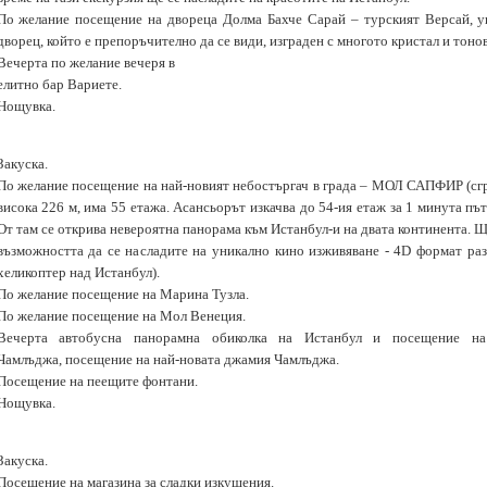
По желание посещение на двореца Долма Бахче Сарай – турският Версай, у
дворец, който е препоръчително да се види, изграден с многото кристал и тонов
Вечерта по желание вечеря в
елитно бар Вариете.
Нощувка.
Закуска.
По желание посещение на най-новият небостъргач в града – МОЛ САПФИР (сгр
висока 226 м, има 55 етажа. Асансьорът изкачва до 54-ия етаж за 1 минута пъ
От там се открива невероятна панорама към Истанбул-и на двата континента. 
възможността да се насладите на уникално кино изживяване - 4D формат раз
хеликоптер над Истанбул).
По желание посещение на Марина Тузла.
По желание посещение на Мол Венеция.
Вечерта автобусна панорамна обиколка на Истанбул и посещение н
Чамлъджа, посещение на най-новата джамия Чамлъджа.
Посещение на пеещите фонтани.
Нощувка.
Закуска.
Посещение на магазина за сладки изкушения.