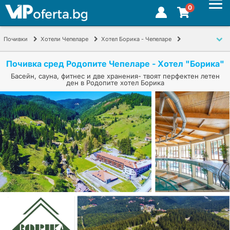
0
Почивки
Хотели Чепеларе
Хотел Борика - Чепеларе
Почивка сред Родопите Чепеларе
Почивка сред Родопите Чепеларе - Хотел "Борика"
Басейн, сауна, фитнес и две хранения- твоят перфектен летен
ден в Родопите хотел Борика