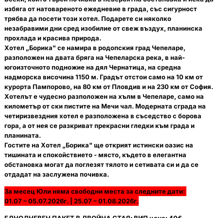
избяга от натовареното ежедневие в града, със сигурност
трябва да посети този хотел. Подарете си няколко
незабравими дни сред изобилие от свеж въздух, планинска
прохлада и красива природа.
Хотел „Борика" се намира в родопския град Чепеларе,
разположен на двата бряга на Чепеларска река, в най-
югоизточното подножие на дял Чернатица, на средна
надморска височина 1150 м. Градът отстои само на 10 км от
курорта Пампорово, на 80 км от Пловдив и на 230 км от София.
Хотелът е чудесно разположен на хълм в Чепеларе, само на
километър от ски пистите на Мечи чал. Модерната сграда на
четиризвездния хотел е разположена в съседство с борова
гора, а от нея се разкриват прекрасни гледки към града и
планината.
Гостите на Хотел „Борика" ще открият истински оазис на
тишината и спокойствието - място, където в елегантна
обстановка могат да поглезят тялото и сетивата си и да се
отдадат на заслужена почивка.
За месец Юли няма свободни места за следните дати:
01.07 – 05.07.2026г. |
25.07 – 01.08.2026г.
ЕДНОДНЕВЕН ПАКЕТ В ДВОЙНА СТАЯ
: ВИП цена: 40€.