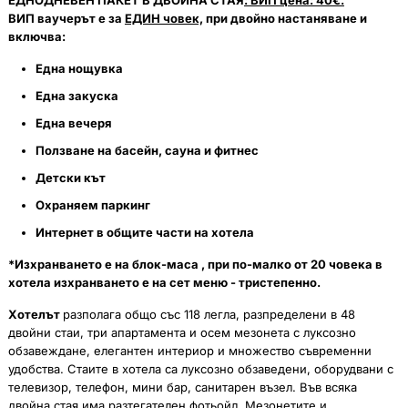
ВИП ваучерът е за
ЕДИН човек,
при двойно настаняване и
включва:
Една нощувка
Една закуска
Една вечеря
Ползване на басейн, сауна и фитнес
Детски кът
Охраняем паркинг
Интернет в общите части на хотела
​*
Изхранването е на блок-маса , при по-малко от 20 човека в
хотела изхранването е на сет меню - тристепенно.
Хотелът
разполага общо със 118 легла, разпределени в 48
двойни стаи, три апартамента и осем мезонета с луксозно
обзавеждане, елегантен интериор и множество съвременни
удобства. Стаите в хотела са луксозно обзаведени, оборудвани с
телевизор, телефон, мини бар, санитарен възел. Във всяка
двойна стая има разтегателен фотьойл. Мезонетите и