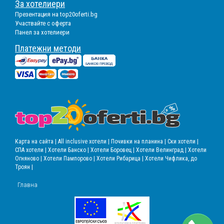
За хотелиери
Презентация на top20oferti.bg
Участвайте с оферта
Панел за хотелиери
Платежни методи
Карта на сайта |
All inclusive хотели |
Почивки на планина |
Ски хотели |
СПА хотели |
Хотели Банско |
Хотели Боровец |
Хотели Велинград |
Хотели
Огняново |
Хотели Пампорово |
Хотели Рибарица |
Хотели Чифлика, до
Троян |
Главна