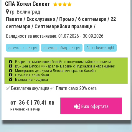
СПА Хотел Селект
гр. Велинград
Пакети /
Ексклузивно /
Промо /
6 септември /
22
септември /
Септемврийски празници /
Валидност за настаняване: 01.07.2026 - 30.09.2026
закуска и вечеря
закуска, обяд, вечеря
All Inclusive Light
Вътрешен минерален басейн с полуолимпийски размери
Външен Детски минерален Басейн с Пързалки и Атракциони
Минерално джакузи и Детски минерален басейн
Сауна и Парна баня
Безплатна нощувка
✅ Безплатна анулация ✅ Плати само 20% сега
от 36 €
| 70.41 лв
Виж офертата
на човек на вечер