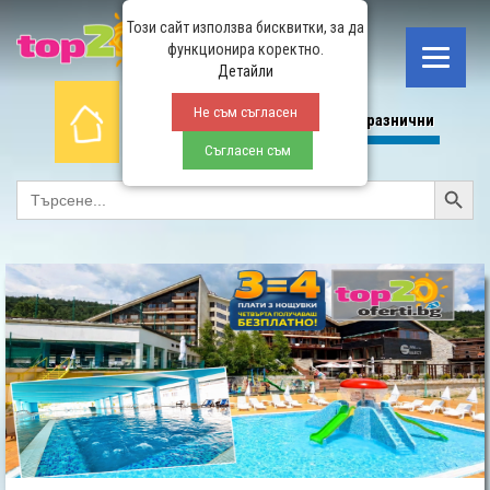
Този сайт използва бисквитки, за да
функционира коректно.
Детайли
Не съм съгласен
Начало
СПА
All Inclusive
Планина
Празнични
Съгласен съм
Search Button
SEARCH
FOR: