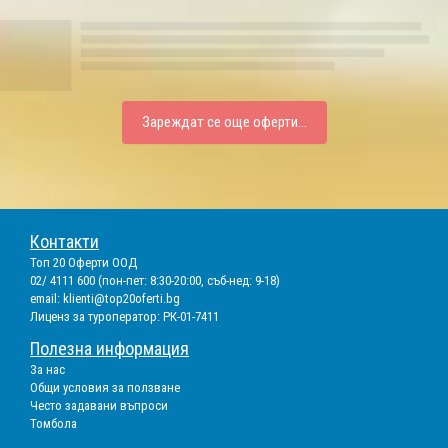
Зареждат се още оферти...
Контакти
Топ 20 Оферти ООД
02/ 4111 600 (пон-пет: 8:30-20:00, съб-нед: 9-18)
email:
klienti@top20oferti.bg
Лиценз за туроператор: РК-01-7411
Полезна информация
За нас
Общи условия за ползване
Често задавани въпроси
Томбола