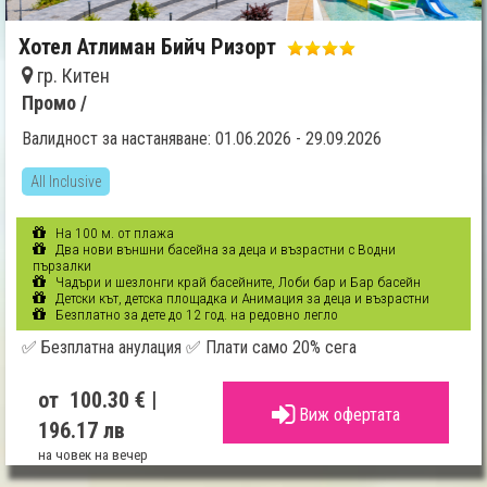
Хотел Атлиман Бийч Ризорт
гр. Китен
Промо /
Валидност за настаняване: 01.06.2026 - 29.09.2026
All Inclusive
На 100 м. от плажа
Два нови външни басейна за деца и възрастни с Водни
пързалки
Чадъри и шезлонги край басейните, Лоби бар и Бар басейн
Детски кът, детска площадка и Анимация за деца и възрастни
Безплатно за дете до 12 год. на редовно легло
✅ Безплатна анулация ✅ Плати само 20% сега
от 100.30 €
|
Виж офертата
196.17 лв
на човек на вечер