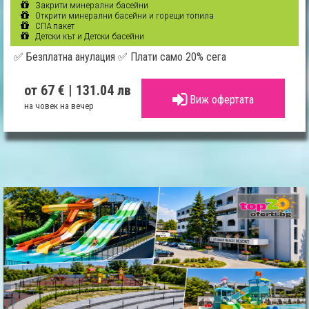
Закрити минерални басейни
Открити минерални басейни и горещи топила
СПА пакет
Детски кът и Детски басейни
✅ Безплатна анулация ✅ Плати само 20% сега
от 67 €
| 131.04 лв
Виж офертата
на човек на вечер