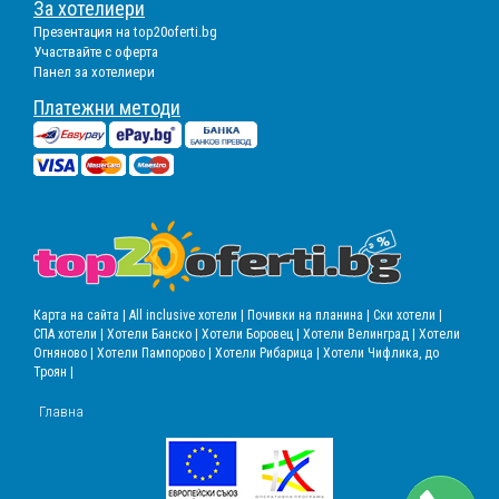
За хотелиери
Презентация на top20oferti.bg
Участвайте с оферта
Панел за хотелиери
Платежни методи
Карта на сайта |
All inclusive хотели |
Почивки на планина |
Ски хотели |
СПА хотели |
Хотели Банско |
Хотели Боровец |
Хотели Велинград |
Хотели
Огняново |
Хотели Пампорово |
Хотели Рибарица |
Хотели Чифлика, до
Троян |
Главна