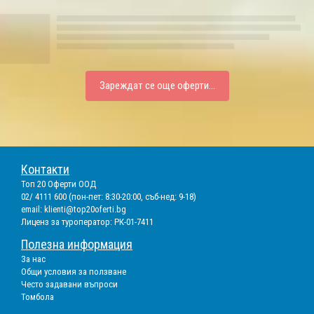
Зареждат се още оферти...
Контакти
Топ 20 Оферти ООД
02/ 4111 600 (пон-пет: 8:30-20:00, съб-нед: 9-18)
email:
klienti@top20oferti.bg
Лиценз за туроператор: РК-01-7411
Полезна информация
За нас
Общи условия за ползване
Често задавани въпроси
Томбола