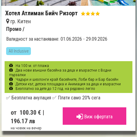
Хотел Атлиман Бийч Ризорт
гр. Китен
Промо /
Валидност за настаняване: 01.06.2026 - 29.09.2026
All Inclusive
На 100 м. от плажа
Два нови външни басейна за деца и възрастни с Водни
пързалки
Чадъри и шезлонги край басейните, Лоби бар и Бар басейн
Детски кът, детска площадка и Анимация за деца и възрастни
Безплатно за дете до 12 год. на редовно легло
✅ Безплатна анулация ✅ Плати само 20% сега
от 100.30 €
|
Виж офертата
196.17 лв
на човек на вечер