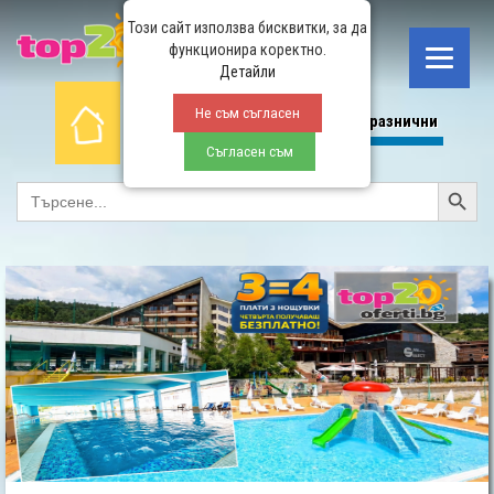
Този сайт използва бисквитки, за да
функционира коректно.
Детайли
Не съм съгласен
Начало
СПА
All Inclusive
Планина
Празнични
Съгласен съм
Search Button
SEARCH
FOR: