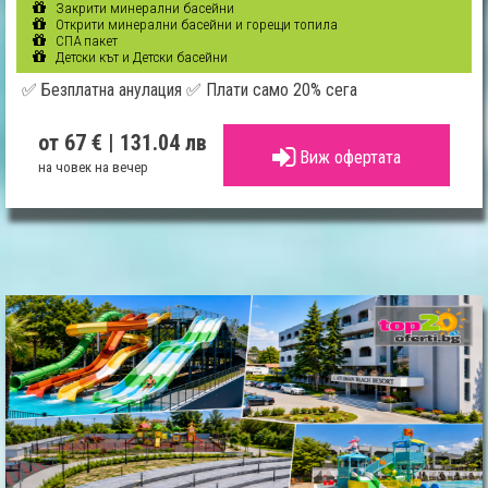
Закрити минерални басейни
Открити минерални басейни и горещи топила
СПА пакет
Детски кът и Детски басейни
✅ Безплатна анулация ✅ Плати само 20% сега
от 67 €
| 131.04 лв
Виж офертата
на човек на вечер