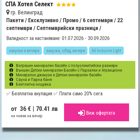
СПА Хотел Селект
гр. Велинград
Пакети /
Ексклузивно /
Промо /
6 септември /
22
септември /
Септемврийски празници /
Валидност за настаняване: 01.07.2026 - 30.09.2026
закуска и вечеря
закуска, обяд, вечеря
All Inclusive Light
Вътрешен минерален басейн с полуолимпийски размери
Външен Детски минерален Басейн с Пързалки и Атракциони
Минерално джакузи и Детски минерален басейн
Сауна и Парна баня
Безплатна нощувка
✅ Безплатна анулация ✅ Плати само 20% сега
от 36 €
| 70.41 лв
Виж офертата
на човек на вечер