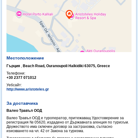
Местоположение
Гърция
,
Beach Road, Ouranoupoli Halkidiki 63075, Greece
Телефони:
+30 2377 071012
Уебсайт:
http://www.aristoteles.gr
За доставчика
Валео Травъл ООД
Валео Травъл ООД е туроператор, притежаващ Удостоверение за
регистрация № 05620, издадено от Държавната агенция по туризъм.
Дружеството има сключен договор за застраховка, съгласно
изискването на чл. 42 от Закона за туризма.