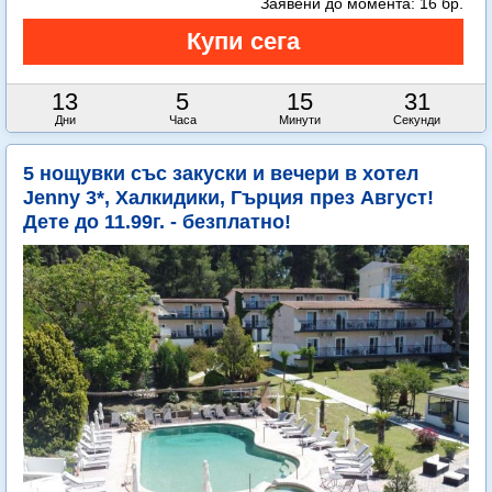
Заявени до момента:
16 бр.
13
5
15
30
Дни
Часа
Минути
Секунди
5 нощувки със закуски и вечери в хотел
Jenny 3*, Халкидики, Гърция през Август!
Дете до 11.99г. - безплатно!