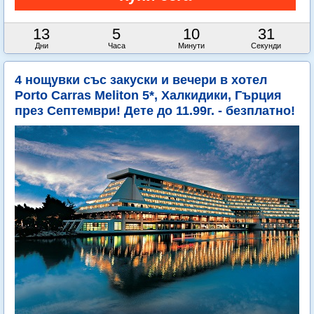
13
5
10
30
Дни
Часа
Минути
Секунди
4 нощувки със закуски и вечери в хотел
Porto Carras Meliton 5*, Халкидики, Гърция
през Септември! Дете до 11.99г. - безплатно!