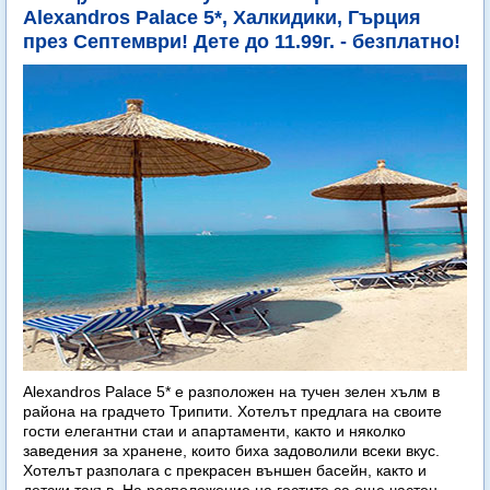
Alexandros Palace 5*, Халкидики, Гърция
през Септември! Дете до 11.99г. - безплатно!
Alexandros Palace 5* e разположен на тучен зелен хълм в
района на градчето Трипити. Хотелът предлага на своите
гости елегантни стаи и апартаменти, както и няколко
заведения за хранене, които биха задоволили всеки вкус.
Хотелът разполага с прекрасен външен басейн, както и