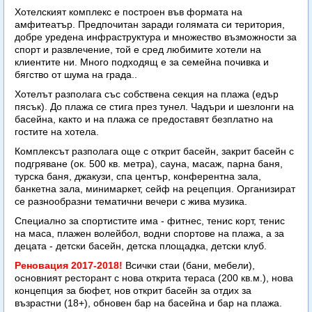
Хотелският комплекс е построен във формата на
амфитеатър. Предпочитан заради голямата си територия,
добре уредена инфраструктура и множество възможности за
спорт и развлечение, той е сред любимите хотели на
клиентите ни. Много подходящ е за семейна почивка и
бягство от шума на града..
Хотелът разполага със собствена секция на плажа (едър
пясък). До плажа се стига през тунел. Чадъри и шезлонги на
басейна, както и на плажа се предоставят безплатно на
гостите на хотела.
Комплексът разполага още с открит басейн, закрит басейн с
подгряване (ок. 500 кв. метра), сауна, масаж, парна баня,
турска баня, джакузи, спа център, конферентна зала,
банкетна зала, минимаркет, сейф на рецепция. Организират
се разнообразни тематични вечери с жива музика.
Специално за спортистите има - фитнес, тенис корт, тенис
на маса, плажен волейбол, водни спортове на плажа, а за
децата - детски басейн, детска площадка, детски клуб.
Реновация 2017-2018!
Всички стаи (бани, мебели),
основният ресторант с нова открита тераса (200 кв.м.), нова
концепция за бюфет, нов открит басейн за отдих за
възрастни (18+), обновен бар на басейна и бар на плажа.