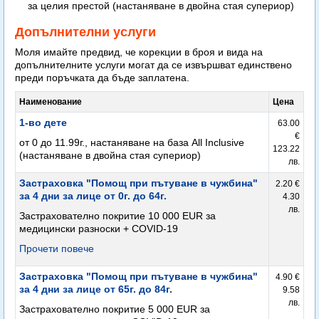
за целия престой (настаняване в двойна стая супериор)
Допълнителни услуги
Моля имайте предвид, че корекции в броя и вида на
допълнителните услуги могат да се извършват единствено
преди поръчката да бъде заплатена.
Наименование
Цена
1-во дете
63.00
€
от 0 до 11.99г., настаняване на база All Inclusive
123.22
(настаняване в двойна стая супериор)
лв.
Застраховка "Помощ при пътуване в чужбина"
2.20 €
за 4 дни за лице от 0г. до 64г.
4.30
лв.
Застрахователно покритие 10 000 EUR за
медицински разноски + COVID-19
Прочети повече
Застраховка "Помощ при пътуване в чужбина"
4.90 €
за 4 дни за лице от 65г. до 84г.
9.58
лв.
Застрахователно покритие 5 000 EUR за