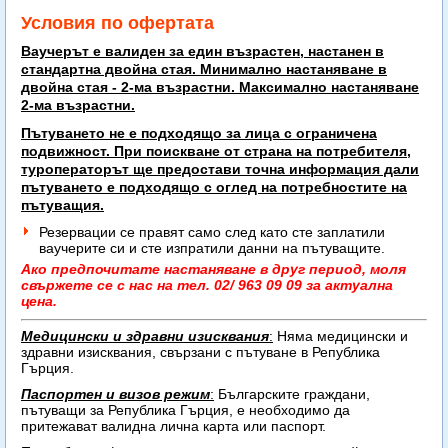
Условия по офертата
Ваучерът е валиден за един възрастен, настанен в
стандартна двойна стая. Минимално настаняване в
двойна стая - 2-ма възрастни. Максимално настаняване
2-ма възрастни.
Пътуването не е подходящо за лица с ограничена
подвижност. При поискване от страна на потребителя,
туроператорът ще предостави точна информация дали
пътуването е подходящо с оглед на потребностите на
пътуващия.
Резервации се правят само след като сте заплатили
ваучерите си и сте изпратили данни на пътуващите.
Ако предпочитате настаняване в друг период, моля
свържете се с нас на тел. 02/ 963 09 09 за актуална
цена.
Медицински и здравни изисквания
:
Няма медицински и
здравни изисквания, свързани с пътуване в Република
Гърция.
Паспортен и визов режим
:
Българските граждани,
пътуващи за Република Гърция, е необходимо да
притежават
валидна лична карта или паспорт.