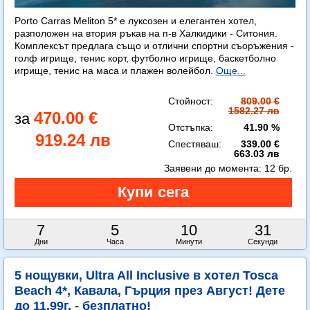
Porto Carras Meliton 5* е луксозен и елегантен хотел,
разположен на втория ръкав на п-в Халкидики - Ситония.
Комплексът предлага също и отлични спортни съоръжения -
голф игрище, тенис корт, футболно игрище, баскетболно
игрище, тенис на маса и плажен волейбол.
Още...
Стойност:
809.00 €
1582.27 лв
470.00 €
Отстъпка:
41.90 %
919.24 лв
Спестяваш:
339.00 €
663.03 лв
Заявени до момента:
12 бр.
7
5
10
30
Дни
Часа
Минути
Секунди
5 нощувки, Ultra All Inclusive в хотел Tosca
Beach 4*, Кавала, Гърция през Август! Дете
до 11.99г. - безплатно!