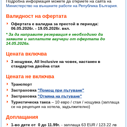
Подробна информация можете да откриете на сайта на
Министерство на външните работи на Република България.
Валидност на офертата
Офертата е валидна за престой в периода:
06.05.2026г. - 19.05.2026г. вкл.
* За да направите резервация е необходимо да
заявите
и заплатите
ваучери от офертата
до
14.05.2026г
.
Цената включва
3 нощувки, All Inclusive на човек, настанен в
стандартна двойна стая
Цената не включва
Транспорт
Застраховка
"Помощ при пътуване"
Застраховка
"Отмяна на пътуване"
Туристическа такса
– 10 евро / стая / нощувка (заплаща
се на рецепция на хотела, задължително)
Доплащания
1-во дете от 0 до 11.99г.
- заплаща 63 EUR / 123.22 лв