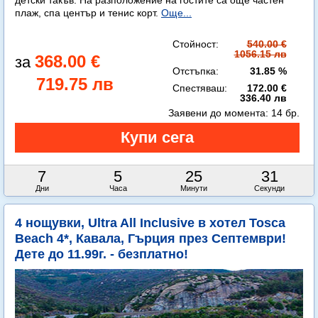
детски такъв. На разположение на гостите са още частен
плаж, спа център и тенис корт.
Още...
Стойност:
540.00 €
1056.15 лв
368.00 €
Отстъпка:
31.85 %
719.75 лв
Спестяваш:
172.00 €
336.40 лв
Заявени до момента:
14 бр.
7
5
25
30
Дни
Часа
Минути
Секунди
4 нощувки, Ultra All Inclusive в хотел Tosca
Beach 4*, Кавала, Гърция през Септември!
Дете до 11.99г. - безплатно!