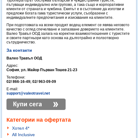
Туроператорът обслужва български и чуждестранни туристи,
пътуващи индивидуално или групово, а така също и корпоративни
клиенти от страната и чужбина. Екипът е в състояние да изготви и
предложи богата гама туристически услуги, съобразени с
индивидуалните предпочитания и изисквания на клиентите.
При подготовката на всеки продукт водещ елемент се явява неговото
качество с оглед спечелване и запазване доверието на клиентите.
Валео Травъл ООД залага на коректни взаимоотношения с туристите
и своите партньори като основа на дълготрайно и ползотворно
сътрудничество.
За контакти
Валео Травъл ООД
Адрес:
София
,
ул. Майор Първан Тошев 21-23
Телефони:
02/ 866-16-49; 02/ 963-09-09
E-mail:
support@valeotravel.net
Категории на офертата
Хотел 4*
All Inclusive