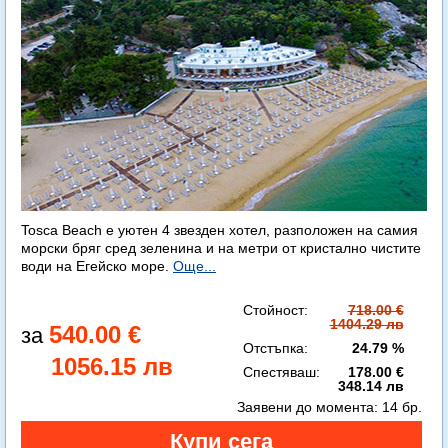
Tosca Beach е уютен 4 звезден хотел, разположен на самия
морски бряг сред зеленина и на метри от кристално чистите
води на Егейско море.
Още...
Стойност:
718.00 €
1404.29 лв
540.00 €
Отстъпка:
24.79 %
1056.15 лв
Спестяваш:
178.00 €
348.14 лв
Заявени до момента:
14 бр.