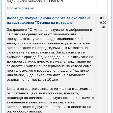
медицински разноски + COVID-19
Прочети повече
Желая да получа ценова оферта за сключване
0.00 €
на застраховка "Отмяна на пътуване"
0.00
лв.
Застраховка "Отмяна на пътуване" е доброволна и
се сключва срещу риска от отменено или
пропуснато пътуване поради медицински или
немедицински причини, независещи от волята на
застрахования и непредвидими към момента на
сключване на застраховката. Застраховката се
сключва в срок до 5 дни след деня на сключване на
договора за туристическо пътуване, закупуване на
самолетен билет или резервиране на хотела само
при условие, че е извършено плащане (частично
или пълно) и до началната дата на пътуването
остават не по–малко от 10 дни.
Цената на застраховката се изчислява в зависимост
от платената цена за пътуването, времето,
оставащо до началото на пътуването, приложимите
завишения в зависимост от възрастта на
застрахования и други съществени за оценката на
риска обстоятелства.