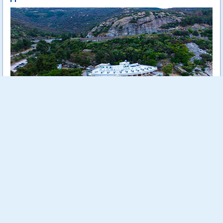
Tosca Beach е уютен 4 звезден хотел, разположен на самия
морски бряг сред зеленина и на метри от кристално чистите
води на Егейско море.
Още...
Стойност:
1026.00 €
2006.68 лв
732.00 €
Отстъпка:
28.65 %