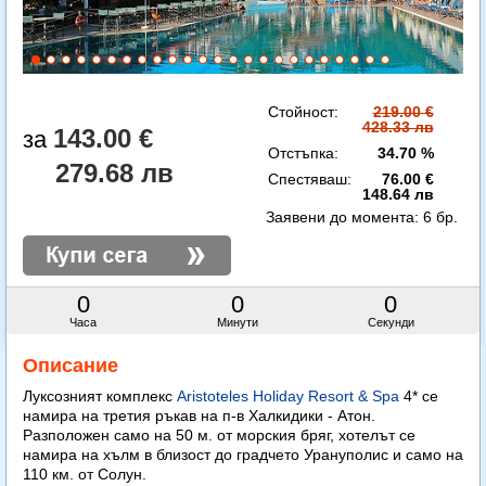
Стойност:
219.00 €
428.33 лв
143.00 €
Отстъпка:
34.70 %
279.68 лв
Спестяваш:
76.00 €
148.64 лв
Заявени до момента:
6 бр.
0
0
0
Часа
Минути
Секунди
Описание
Луксозният комплекс
Aristoteles Holiday Resort & Spa
4* се
намира на третия ръкав на п-в Халкидики - Атон.
Разположен само на 50 м. от морския бряг, хотелът се
намира на хълм в близост до градчето Урануполис и само на
110 км. от Солун.