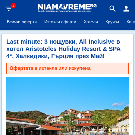
1
filter_list
search
person
Всички оферти
Изтекли оферти
Хотели
Круизи
Кон
Last minute: 3 нощувки, All Inclusive в
хотел Aristoteles Holiday Resort & SPA
4*, Халкидики, Гърция през Май!
Офертата е изтекла или изкупена