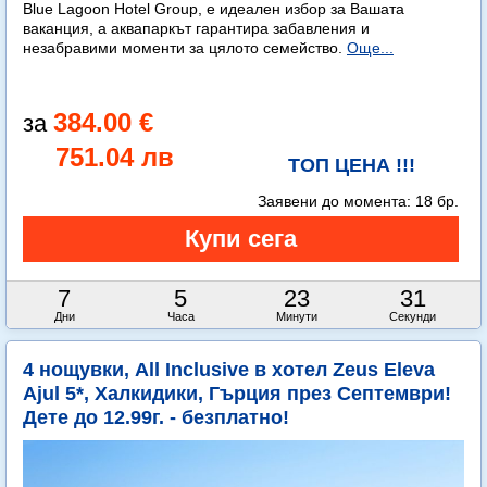
Blue Lagoon Hotel Group, е идеален избор за Вашата
ваканция, а аквапаркът гарантира забавления и
незабравими моменти за цялото семейство.
Още...
384.00 €
751.04 лв
ТОП ЦЕНА !!!
Заявени до момента:
18 бр.
7
5
23
30
Дни
Часа
Минути
Секунди
4 нощувки, All Inclusive в хотел Zeus Eleva
Ajul 5*, Халкидики, Гърция през Септември!
Дете до 12.99г. - безплатно!