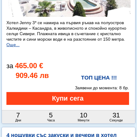
Хотел Jenny 3* се намира на първия ръкав на полуостров
Халкидики – Касандра, в живописното и спокойно курортно
селце Сивири. Плажната ивица в съчетание с кристално
чистите и сини морски води е на разстояние от 150 метра.
Още...
465.00 €
909.46 лв
ТОП ЦЕНА !!!
Заявени до момента:
8 бр.
7
5
10
30
Дни
Часа
Минути
Секунди
4 нощувки със закуски и вечери в хотел