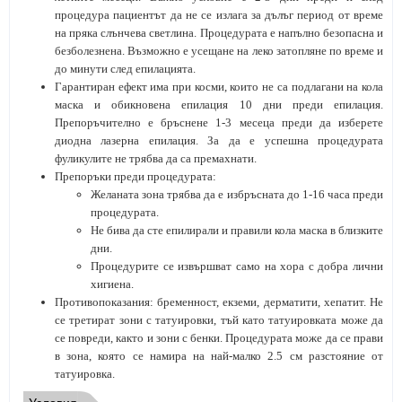
процедура пациентът да не се излага за дълъг период от време
на пряка слънчева светлина. Процедурата е напълно безопасна и
безболезнена. Възможно е усещане на леко затопляне по време и
до минути след епилацията.
Гарантиран ефект има при косми, които не са подлагани на кола
маска и обикновена епилация 10 дни преди епилация.
Препоръчително е бръснене 1-3 месеца преди да изберете
диодна лазерна епилация. За да е успешна процедурата
фуликулите не трябва да са премахнати.
Препоръки преди процедурата:
Желаната зона трябва да е избръсната до 1-16 часа преди
процедурата.
Не бива да сте епилирали и правили кола маска в близките
дни.
Процедурите се извършват само на хора с добра лични
хигиена.
Противопоказания: бременност, екземи, дерматити, хепатит. Не
се третират зони с татуировки, тъй като татуировката може да
се повреди, както и зони с бенки. Процедурата може да се прави
в зона, която се намира на най-малко 2.5 см разстояние от
татуировка.