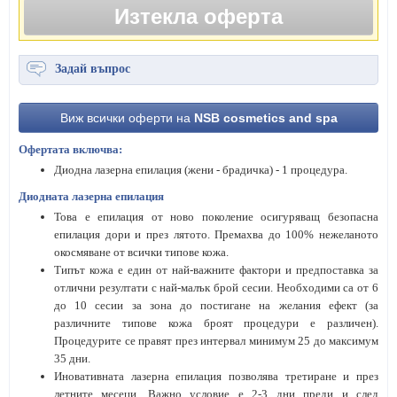
Изтекла оферта
Задай въпрос
Виж всички оферти на
NSB cosmetics and spa
Офертата включва:
Диодна лазерна епилация (жени - брадичка)
- 1 процедура
.
Диодната лазерна епилация
Това е епилация от ново поколение осигуряващ безопасна
епилация дори и през лятото. Премахва до 100% нежеланото
окосмяване от всички типове кожа.
Типът кожа е един от най-важните фактори и предпоставка за
отлични резултати с най-малък брой сесии. Необходими са от 6
до 10 сесии за зона до постигане на желания ефект (за
различните типове кожа броят процедури е различен).
Процедурите се правят през интервал минимум 25 до максимум
35 дни.
Иновативната лазерна епилация позволява третиране и през
летните месеци. Важно условие е 2-3 дни преди и след