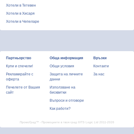
Хотели в Тетевен
Хотели в Хисаря
Хотели в Чепеларе
Партньорство
Обща информация
Връзки
Купи и спечели!
Общи условия
Контакти
Рекламирайте с
Защита на личните
За нас
оферта
данни
Печелете от Вашия
Използване на
сайт
бисквитки
Въпроси и отговори
Как работи?
ПромоГрад™ - Промоциите в твоя град ©ITS Logic Ltd 2011-2026