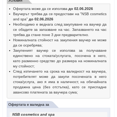
Условия
Офертата може да се използва
до 02.06.2026
Ваучерът трябва да се предостави на "NSB cosmetics
and spa"
до 02.06.2026
Необходимо е веднага след закупуване на ваучер да
се обадите за запазване на час. Запазването на час
трябва да стане поне 3 дни предварително.
Номиналната стойност на закупения ваучер не може
да се осребрява;
Закупеният ваучер се използва за получаване
единствено на стоката/услугата, посочена в него,
като разменно средство до размера на номиналната
му стойност;
След изтичането на срока на валидност на ваучера,
потребителят може да закупи посочената в него
стока/услуга, ако я има в наличност, на обичайната
продажна цена (без отстъпка), като се приспадне
авансово платената за ваучера сума;
Офертата е валидна за
NSB cosmetics and spa