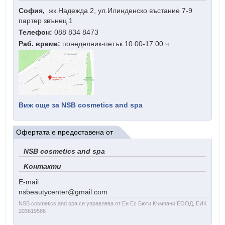
София,
жк.Надежда 2, ул.Илинденско въстание 7-9
партер звънец 1
Телефон:
088 834 8473
Раб. време:
понеделник-петък 10:00-17:00 ч.
Виж още за
NSB cosmetics and spa
Офертата е предоставена от
NSB cosmetics and spa
Kонтакти
E-mail
nsbeautycenter
@
gmail
.
com
NSB cosmetics and spa се управлява от Ен Ес Бюти Къмпани ЕООД, ЕИК
203619586