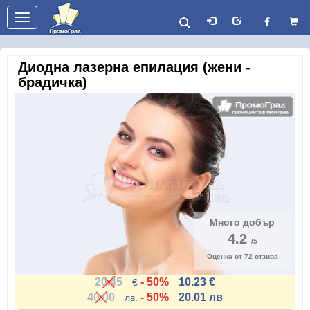
Toggle
navigation
Диодна лазерна епилация (жени -
брадичка)
Много добър
4.2
/5
Оценка от
72
отзива
20.45
- 50%
10.23 €
€
40.00
- 50%
20.01 лв
лв.