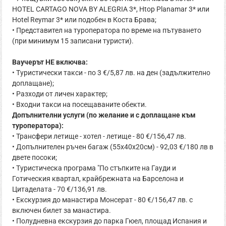
HOTEL CARTAGO NOVA BY ALEGRIA 3*, Htop Planamar 3* или
Hotel Reymar 3* или подобен в Коста Брава;
• Представител на туроператора по време на пътуването
(при минимум 15 записани туристи).
Ваучерът НЕ включва:
• Туристически такси - по 3 €/5,87 лв. на ден (задължително
доплащане);
• Разходи от личен характер;
• Входни такси на посещаваните обекти.
Допълнителни услуги (по желание и с доплащане към
туроператора):
• Трансфери летище - хотел - летище - 80 €/156,47 лв.
• Допълнителен ръчен багаж (55х40х20см) - 92,03 €/180 лв в
двете посоки;
• Туристическа програма "По стъпките на Гауди и
Готическия квартал, крайбрежната на Барселона и
Цитаделата - 70 €/136,91 лв.
• Екскурзия до манастира Монсерат - 80 €/156,47 лв. с
включен билет за манастира.
• Полудневна екскурзия до парка Гюел, площад Испания и