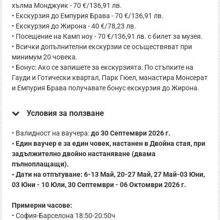
хълма Монджуик - 70 €/136,91 лв.
• Екскурзия до Емпурия Брава - 70 €/136,91 лв.
• Екскурзия до Жирона - 40 €/78,23 лв.
• Посещение на Камп ноу - 70 €/136,91 лв. с билет за музея.
• Всички допълнителни екскурзии се осъществяват при
минимум 20 човека.
• Бонус: Aко се запишете за екскурзията: По стъпките на
Гауди и Готически квартал, Парк Гюел, манастира Монсерат
и Емпурия Брава получавате бонус екскурзия до Жирона.
Условия за ползване
• Валидност на ваучера:
до 30 Септември 2026 г.
• Един ваучер е за един човек, настанен в Двойна стая, при
задължително двойно настаняване (двама
пълноплащащи).
• Дати на отпътуване: 6-13 Май, 20-27 Май, 27 Май-03 Юни,
03 Юни - 10 Юли, 30 Септември - 06 Октомври 2026 г.
Примерни часове:
• София-Барселона 18:50-20:50ч