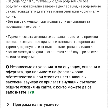
• За деца под 18 г., пътуващи с един родител или без
родители - нотариално заверена декларация, че родителите
са съгласни детето да пътува извън България - оригинал +
копие.
• Без визови, медицински и санитарни изисквания за
посещаваните страни.
• Туристическата агенция си запазва правото на промени
по независещи от нея причини и не носи отговорност за
туристи, недопуснати от съответните гранични власти.
• Всеки може да закупи неограничен брой ваучери за себе
си или за подарък.
Независимо от условията за анулация, описани в
офертата, при наличието на форсмажорни
обстоятелства и при отказ от настаняване и
закупени ваучери се прилагат анулации съгласно
общите условия на сайта, с които можете да се
запознаете
ТУК
Програма на пътуването