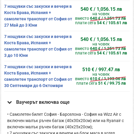
7 нощувки със закуски и вечери в
540 € / 1,056.15 лв
Коста Брава, Испания +
на човек
вместо
640 € / 1,251.73 лв
самолетен транспорт от София от
плати сега
54 € / 105.61 лв
27 Май до 3 Юни
7 нощувки със закуски и вечери в
540 € / 1,056.15 лв
Коста Брава, Испания +
на човек
вместо
640 € / 1,251.73 лв
самолетен транспорт от София от
плати сега
54 € / 105.61 лв
3 до 10 Юни
7 нощувки със закуски и вечери в
510 € / 997.47 лв
Коста Брава, Испания +
на човек
вместо
610 € / 1,193.06 лв
самолетен транспорт от София от
плати сега
51 € / 99.75 лв
30 Септември до 6 Октомври
Ваучерът включва още
• Самолетен билет София - Барселона - София на Wizz Air с
включен малък ръчен багаж (40x30x20см) или на Ryanair с
включен малък ръчен багаж (40x25x20см);
• 7 нощувки със закуски и вечери на блок маса в хотел