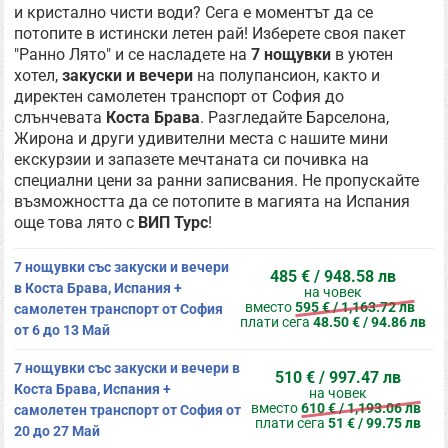
и кристално чисти води? Сега е моментът да се
потопите в истински летен рай! Изберете своя пакет
"Ранно Лято" и се насладете на
7
нощувки
в уютен
хотел,
закуски и вечери
на полупансион, както и
директен самолетен транспорт от София до
слънчевата
Коста Брава
. Разгледайте Барселона,
Жирона и други удивителни места с нашите мини
екскурзии и запазете мечтаната си почивка на
специални цени за ранни записвания. Не пропускайте
възможността да се потопите в магията на Испания
още това лято с
ВИП Турс
!
7 нощувки със закуски и вечери
485 € / 948.58 лв
в Коста Брава, Испания +
на човек
вместо
595 € / 1,163.72 лв
самолетен транспорт от София
плати сега
48.50 € / 94.86 лв
от 6 до 13 Май
7 нощувки със закуски и вечери в
510 € / 997.47 лв
Коста Брава, Испания +
на човек
вместо
610 € / 1,193.06 лв
самолетен транспорт от София от
плати сега
51 € / 99.75 лв
20 до 27 Май