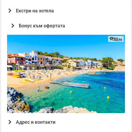
Екстри на хотела
Офертата е предоставена от
Бонус към офертата
ВИП Турс ЕООД
Адрес и контакти