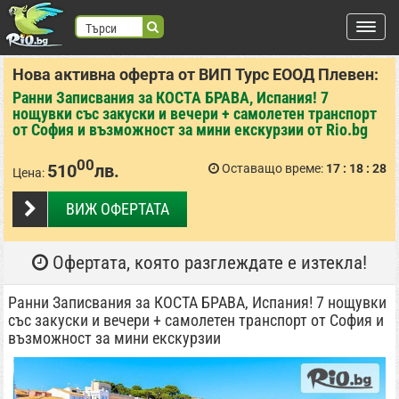
Търси
Нова активна оферта от ВИП Турс ЕООД Плевен:
търся:
Ранни Записвания за КОСТА БРАВА, Испания! 7
Регистрация
нощувки със закуски и вечери + самолетен транспорт
от София и възможност за мини екскурзии от Rio.bg
Вход
00
510
лв.
Оставащо време:
17
18
27
Цена:
ВХОД С FACEBOOK
ВХОД С GOOGLE
ВИЖ ОФЕРТАТА
Места
Офертата, която разглеждате е изтекла!
Ранни Записвания за КОСТА БРАВА, Испания! 7 нощувки
със закуски и вечери + самолетен транспорт от София и
възможност за мини екскурзии