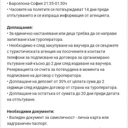
• Барселона-София 21:35-01:30ч
• Часовете на полетите се потвърждават 14 дни преди
отпътуването и се изпраща информация от агенцията.
Доплащания:
• За единично настаняване или деца трябва да се направи
запитване към туроператора.
• Необходимо е след закупуване на ваучера да се свържете
с туристическата агенция на посочените в контакти
телефони за подписване на договора за организирано
пътуване най-късно до 2 дни след издаване на ваучера.
Резервацията се счита за потвърдена в момента на
подписване на договор с туроператора.
• Доплащане на депозит от 30% от цялата сума до 2
седмици след издаден договор от страна на туроператора.
• Доплащане на остатъка от сумата до 20 дни преди датата
на отпътуване.
Необходими документи:
• Валиден документ за самоличност - лична карта или
задграничен паспорт.