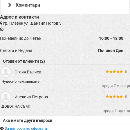
Коментари
Адрес и контакти
Офертата е осигурена от "ВИП Турс Плевен ЕООД , ЕИК: BG200710671"
гр. Плевен ул. Данаил Попов 3
Понеделник до Петък
10:00 - 18:00
Събота и Неделя
Почивен Ден
Отзиви от клиенти (2)
Стоян Вълчев
5
Чудесно изживяване
преди 7 месеца
Ивелина Петрова
5
ДОВОЛНА СЪМ!
преди 1 година
Ако имате други въпроси
За въпроси по офертата