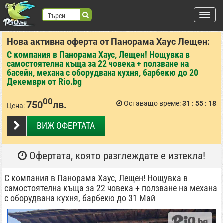
Търси
Нова активна оферта от Панорама Хаус Лещен:
търся:
С компания в Панорама Хаус, Лещен! Нощувка в
Регистрация
самостоятелна къща за 22 човека + ползване на
басейн, механа с оборудвана кухня, барбекю до 20
Вход
Декември от Rio.bg
ВХОД С FACEBOOK
ВХОД С GOOGLE
00
750
лв.
Оставащо време:
31
55
17
Цена:
ВИЖ ОФЕРТАТА
Места
Офертата, която разглеждате е изтекла!
С компания в Панорама Хаус, Лещен! Нощувка в
самостоятелна къща за 22 човека + ползване на механа
с оборудвана кухня, барбекю до 31 Май