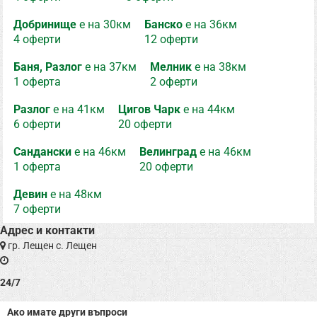
Добринище
е на 30км
Банско
е на 36км
4 оферти
12 оферти
Баня, Разлог
е на 37км
Мелник
е на 38км
1 оферта
2 оферти
Разлог
е на 41км
Цигов Чарк
е на 44км
6 оферти
20 оферти
Сандански
е на 46км
Велинград
е на 46км
1 оферта
20 оферти
Девин
е на 48км
7 оферти
Адрес и контакти
гр. Лещен с. Лещен
24/7
Ако имате други въпроси