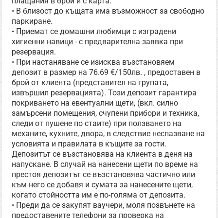
плащания в брой и с карта.
• В близост до къщата има възможност за свободно
паркиране.
• Приемат се домашни любимци с изградени
хигиенни навици - с предварителна заявка при
резервация.
• При настаняване се изисква възстановяем
депозит в размер на 76.69 €/150лв. , предоставен в
брой от клиента (представител на групата,
извършил резервацията). Този депозит гарантира
покриването на евентуални щети, (вкл. силно
замърсени помещения, счупени прибори и техника,
следи от пушене по стаите) при ползването на
механите, кухните, двора, в следствие неспазване на
условията и правилата в къщите за гости.
Депозитът се възстановява на клиента в деня на
напускане. В случай на нанесени щети по време на
престоя депозитът се възстановява частично или
към него се добавя и сумата за нанесените щети,
когато стойността им е по-голяма от депозита.
• Преди да се закупят ваучери, моля позвънете на
предоставените телефони за проверка на