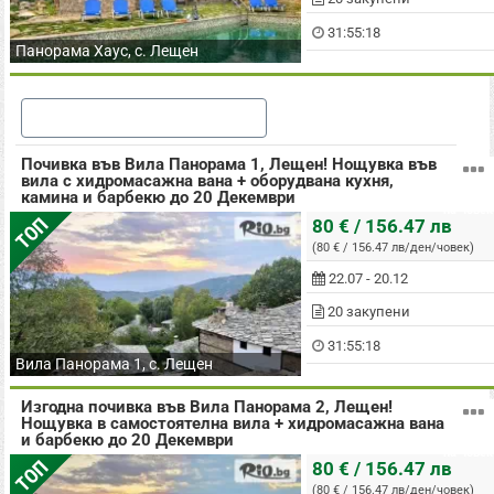
31:55:17
Панорама Хаус, с. Лещен
Още оферти в Лещен
Почивка във Вила Панорама 1, Лещен! Нощувка във
вила с хидромасажна вана + оборудвана кухня,
камина и барбекю до 20 Декември
на човек
ТОП
80 € / 156.47 лв
(80 € / 156.47 лв/ден/човек)
22.07 - 20.12
20 закупени
31:55:17
Вила Панорама 1, с. Лещен
Изгодна почивка във Вила Панорама 2, Лещен!
Нощувка в самостоятелна вила + хидромасажна вана
и барбекю до 20 Декември
на човек
ТОП
80 € / 156.47 лв
(80 € / 156.47 лв/ден/човек)