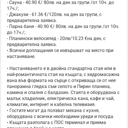
- Сауна - 40.90 €/ 80лв. на ден за групи /от 10ч. до
17ч./;
- Джакузи - 61.36 €/120лв. на ден за групи, с
предварителна заявка.
- Парна баня - 40.90 €/ 80лв. на ден за групи /от 10ч.
до 17ч./;
- Планински велосипед - 20лв/10.23 €на ден, с
предварителна заявка.
• Всички доплащания се извършват на място при
настаняване.
• Настаняването е в двойна стандартна стая или в
най-романтичната стая на къщата, с хидромасажна
вана във формата на сърце с откриваща се от нея
панорамна гледка съм селото и Пирин планина,
камина и спалня с балдахин. Стаята е оборудвана с
малък хладилник, електрическа кана, кафе и чай,
климатик, интернет и кабелна телевизия.
• Гостите могат да ползват механа с кухня,
оборудвана с всички необходими уреди и посуда.
• Къщата разполага с ПОС терминал и приема