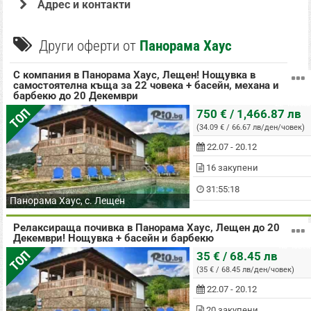
Адрес и контакти
Офертата е осигурена от ""МИЕРИ ИНТЕРНЕШЪНЪЛ СЪРВИСИС ЕНД
СОЛЮШЪНС"ООД , ЕИК: BG204456882" и промотирана от Гранд Травъл ООД,
Други оферти от
Панорама Хаус
с ЕИК: BG202191378 притежаващ лиценз за извършване на туроператорска
дейност съгласно удостоверение за регистрация PK-01-7019/04.12.2012г.
(застрахователна полица с № 03700100006218 със срок на валидност от
07.01.2026г. до 06.01.2027г. до собственик на разделите: Туризъм, Почивки
С компания в Панорама Хаус, Лещен! Нощувка в
в България, Почивки и Екскурзии в Чужбина в Rio.bg.
самостоятелна къща за 22 човека + басейн, механа и
барбекю до 20 Декември
22 човека
ТОП
750 € / 1,466.87 лв
(34.09 € / 66.67 лв/ден/човек)
22.07 - 20.12
16 закупени
31:55:17
Панорама Хаус, с. Лещен
Релаксираща почивка в Панорама Хаус, Лещен до 20
Декември! Нощувка + басейн и барбекю
на човек
ТОП
35 € / 68.45 лв
(35 € / 68.45 лв/ден/човек)
22.07 - 20.12
20 закупени