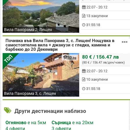
22.07 - 20.12
13 закупени
31:55:17
Вила Панорама 2, Лещен
Почивка във Вила Панорама 3, с. Лещен! Нощувка в
самостоятелна вила + джакузи с гледка, камина и
барбекю до 20 Декември
на човек
ТОП
80 € / 156.47 лв
(80 € / 156.47 лв/ден/човек)
22.07 - 20.12
10 закупени
31:55:17
Вила Панорама 3, с. Лещен
Други дестинации наблизо
Огняново
е на 5км
Сърница
е на 20км
4 оферти
3 оферти