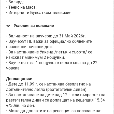
• Билярд;
• Тенис на маса;
• Интернет и Булсатком телевизия.
Условия за ползване
• Валидност на ваучера: до 31 Май 2026г.
• Ваучерът НЕ важи за официално обявените
празнични почивни дни.
• За настаняване Уикенд /петък и събота/ се
изискват минимум 2 нощувки.
• Ваучерът е за 1 нощувка в цяла къща за до 22
човека.
Доплащания:
• Дете до 11.99 г. се настанява безплатно на
допълнително легло (разтегателен диван).
• За настаняване на дете над 12 г. или възрастен на
разтегателен диван се доплащат на рецепция 15.34
€/30лв. на ден.
• Може да доплатите на рецепция за ползване на: