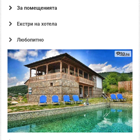
За помещенията
Екстри на хотела
Офертата е предоставена от
Любопитно
Панорама Хаус