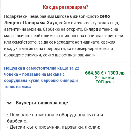
Как да резервирам?
село
Подарете си незабравими мигове в живописното
Лещен
Панорама Хаус
с
, който ви очаква с уютна къща,
автентична механа, барбекю на открито, билярд и тенис на
маса - всичко необходимо за пълноценна почивка с приятели
или семейството, за да се насладите на тишината, свежия
въздух и магията на природата, като резервирате сега и
създадете спомени, които ще останат завинаги.
Нощувка в самостоятелна къща за 22
664.68 € / 1300 лв
човека + ползване на механа с
22 човека
оборудвана кухня, барбекю, билярд и
ТОП цена
тенис на маса
Ваучерът включва още
• Ползване на механа с оборудвана кухня и
барбекю;
• Детски кът с пясъчник, пързалки, люлки;