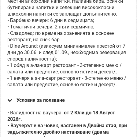
местни алкохолни напитки, Наливна бира. Всички
бутилирани напитки и селекция висококласни
алкохолни напитки се заплащат допълнително.
• Барбекю вечери: 6 дни в седмицата;
• Тематични вечери: 2 пъти седмично;
• Сладолед: по време на храненията в основен
ресторант, на снек бар.
• Dine Around: (изиксуем мининимален престой от 7
дни до 30.06. и след 01.09., необходима резервация
според наличността);
- 1 обяд в а-ла-карт ресторант - 3-степенно меню /
салата или предястие, основно ястие и десерт/;
- 1 вечеря в а-ла-карт ресторант - 3-степенно меню /
салата или предястие, основно ястие и десерт/.
Условия за ползване
• Валидност на ваучера:
от 2 Юли до 18 Август
2026г.
• Ваучерът е на човек, настанен в Двойна стая, при
задължително двойно настаняване (двама