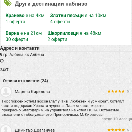
Други дестинации наблизо
Кранево
е на 4км
Златни пясъци
е на 10км
1 оферта
4 оферти
Варна
е на 21км
Шкорпиловци
е на 48км
30 оферти
2 оферти
Адрес и контакти
гр. Албена кк Албена
24/7
Отзиви от клиенти (24)
Маряна Кирилова
5
Тих спокоен хотел.Персоналът учтив , любезен и усмихнат. Хотелът
чист и подържан.Храната чудесна .Плажът чист, морето
прекрасно.Благодарим на управителя на хотел НОНА. Останахме
възхитени от обслужването. Препоръчвам. М. Кирилова
преди 10 месеца
Димитър Драганчев
5