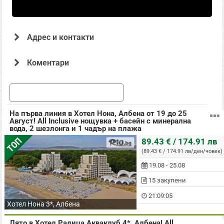
Адрес и контакти
Коментари
Офертата е осигурена от "АЛБЕНА ТУР ЕАД , ЕИК: BG124507696" и
промотирана от Гранд Травъл ООД, с ЕИК: BG202191378 притежаващ лиценз
Още оферти в Албена
за извършване на туроператорска дейност съгласно удостоверение за
регистрация PK-01-7019/04.12.2012г. (застрахователна полица с №
03700100006218 със срок на валидност от 07.01.2026г. до 06.01.2027г. до
собственик на разделите: Туризъм, Почивки в България, Почивки и
На първа линия в Хотел Нона, Албена от 19 до 25
Екскурзии в Чужбина в Rio.bg.
Август! All Inclusive нощувка + басейн с минерална
вода, 2 шезлонга и 1 чадър на плажа
на човек
ТОП
89.43 € / 174.91 лв
(89.43 € / 174.91 лв/ден/човек)
19.08 - 25.08
15 закупени
21:09:04
Хотел Нона 3*, Албена
Лято в Хотел Ралица Акваклуб 4*, Албена! All