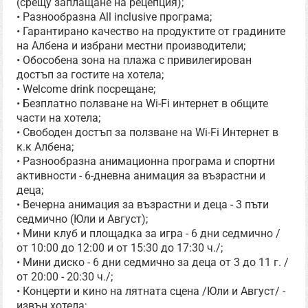
(срещу заплащане на рецепция);
• Разнообразна All inclusive програма;
• Гарантирано качество на продуктите от градините
на Албена и избрани местни производители;
• Обособена зона на плажа с привилегирован
достъп за гостите на хотела;
• Welcome drink посрещане;
• Безплатно ползване на Wi-Fi интернет в общите
части на хотела;
• Свободен достъп за ползване на Wi-Fi Интернет в
к.к Албена;
• Разнообразна анимационна програма и спортни
активности - 6-дневна анимация за възрастни и
деца;
• Вечерна анимация за възрастни и деца - 3 пъти
седмично (Юли и Август);
• Мини клуб и площадка за игра - 6 дни седмично /
от 10:00 до 12:00 и от 15:30 до 17:30 ч./;
• Мини диско - 6 дни седмично за деца от 3 до 11 г. /
от 20:00 - 20:30 ч./;
• Концерти и кино на лятната сцена /Юли и Август/ -
извън хотела;