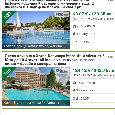
Inclusive нощувка + басейни с минерална вода, 2
шезлонга и 1 чадър на плажа + АкваПарк
на човек
ТОП
63.07 € / 123.35 лв
(63.07 € / 123.35 лв/ден/човек)
26.08 - 06.09
17 закупени
21:09:04
Хотел Ралица Акваклуб 4*, Албена
Лятна почивка в Хотел Калиакра Маре 4*, Албена от 6
Юли до 18 Август! All Inclusive нощувка на първа
линия + басейн с минерална вода
на човек
ТОП
124.12 € / 242.76 лв
(124.12 € / 242.76 лв/ден/човек
06.07 - 18.08
15 закупени
21:09:04
Хотел Калиакра Маре 4*, Албена