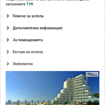
запознаете
ТУК
Повече за хотела
Допълнителна информация
За помещенията
Екстри на хотела
Офертата е предоставена от
Любопитно
Хотел Боряна