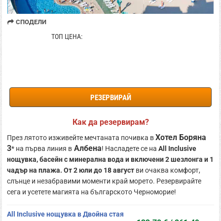
СПОДЕЛИ
133.70 € / 261.49 лв
ТОП ЦЕНА:
РЕЗЕРВИРАЙ
Как да резервирам?
Хотел Боряна
През лятото изживейте мечтаната почивка в
3
Албена
* на първа линия в
! Насладете се на
All Inclusive
нощувка, басейн с минерална вода и включени 2 шезлонга и 1
чадър на плажа. От 2 юли до 18 август
ви очаква комфорт,
слънце и незабравими моменти край морето. Резервирайте
сега и усетете магията на българското Черноморие!
All Inclusive нощувка в Двойна стая