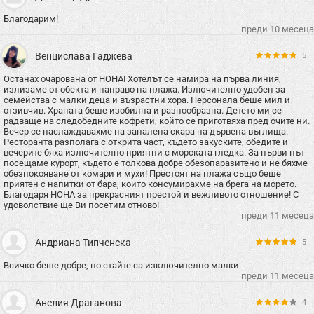
Благодарим!
преди 10 месеца
Венцислава Гаджева
5
Останах очарована от НОНА! Хотелът се намира на първа линия,
излизаме от обекта и направо на плажа. Излючително удобен за
семейства с малки деца и възрастни хора. Персонала беше мил и
отзивчив. Храната беше изобилна и разнообразна. Детето ми се
радваще на следобедните кофрети, който се приготвяха пред очите ни.
Вечер се наслаждавахме на запалена скара на дървена въглища.
Ресторанта разполага с открита част, където закуските, обедите и
вечерите бяха излючително приятни с морската гледка. За първи път
посещаме курорт, където е толкова добре обезопаразитено и не бяхме
обезпокояване от комари и мухи! Престоят на плажа също беше
приятен с напитки от бара, които консумирахме на брега на морето.
Благодаря НОНА за прекрасният престой и вежливото отношение! С
удоволствие ще Ви посетим отново!
преди 11 месеца
Андриана Типченска
5
Всичко беше добре, но стайте са изключително малки.
преди 11 месеца
Анелия Драганова
4