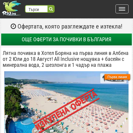
Търси
Офертата, която разглеждате е изтекла!
търся:
Регистрация
ОЩЕ ОФЕРТИ
ЗА ПОЧИВКИ В БЪЛГАРИЯ
Вход
Лятна почивка в Хотел Боряна на първа линия в Албена
от 2 Юли до 18 Август! All Inclusive нощувка + басейн с
ВХОД С FACEBOOK
ВХОД С GOOGLE
минерална вода, 2 шезлонга и 1 чадър на плажа
Места
Първа линия