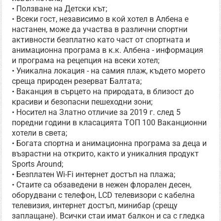
• Ползване на Детски кът;
• Всеки гост, независимо в кой хотел в Албена е
настанен, може да участва в различни спортни
активности безплатно като част от спортната и
анимационна програма в к.к. Албена - информация
и програма на рецепция на всеки хотел;
• Уникална локация - на самия плаж, където морето
среща природен резерват Балтата;
• Ваканция в сърцето на природата, в близост до
красиви и безопасни пешеходни зони;
• Носител на Златно отличие за 2019 г. след 5
поредни години в класацията ТОП 100 Ваканционни
хотели в света;
• Богата спортна и анимационна програма за деца и
възрастни на открито, както и уникалния продукт
Sports Around;
• Безплатен Wi-Fi интернет достъп на плажа;
• Стаите са обзаведени в нежен флорален десен,
оборудвани с телефон, LCD телевизори с кабелна
телевизия, интернет достъп, минибар (срещу
заплащане). Всички стаи имат балкон и са с гледка