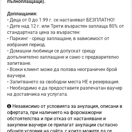
пълноплащащи).
Доплащания:
• Деца от 0 до 1.99 г. се настаняват БЕЗПЛАТНО!
• Дете над 12 г. или Трети възрастен заплаща 80% от
стандартната цена за възрастен:
• Паркинг - срещу заплащане, в зависимост от
избрания период.
• Домашни любимци се допускат срещу
допълнително заплащане и само с предварително
запитване.
• Всеки клиент може да ползва неограничен брой
ваучери.
• Запитването за свободни места НЕ е резервация.
• Необходимо е да предоставите разпечатан ваучер
на доставчика на услугата.
Независимо от условията за анулация, описани в
офертата, при наличието на форсмажорни
обстоятелства и при отказ от настаняване и
закупени ваучери се прилагат анулации съгласно
общите условия на сайта, с които можете да се