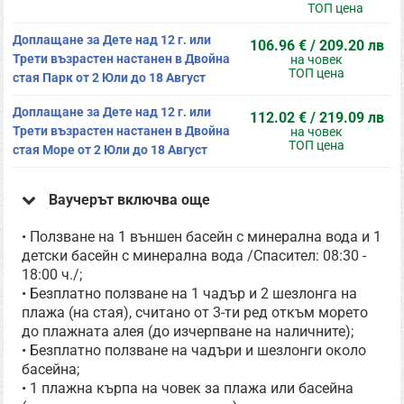
ТОП цена
Доплащане за Дете над 12 г. или
106.96 € / 209.20 лв
Трети възрастен настанен в Двойна
на човек
ТОП цена
стая Парк от 2 Юли до 18 Август
Доплащане за Дете над 12 г. или
112.02 € / 219.09 лв
Трети възрастен настанен в Двойна
на човек
ТОП цена
стая Море от 2 Юли до 18 Август
Ваучерът включва още
• Ползване на 1 външен басейн с минерална вода и 1
детски басейн с минерална вода /Спасител: 08:30 -
18:00 ч./;
• Безплатно ползване на 1 чадър и 2 шезлонга на
плажа (на стая), считано от 3-ти ред откъм морето
до плажната алея (до изчерпване на наличните);
• Безплатно ползване на чадъри и шезлонги около
басейна;
• 1 плажна кърпа на човек за плажа или басейна