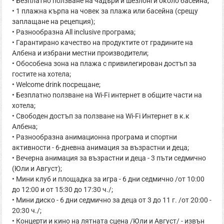
• Безплатно ползване на чадъри и шезлонги около басейна;
• 1 плажна кърпа на човек за плажа или басейна (срещу
заплащане на рецепция);
• Разнообразна All inclusive програма;
• Гарантирано качество на продуктите от градините на
Албена и избрани местни производители;
• Обособена зона на плажа с привилегирован достъп за
гостите на хотела;
• Welcome drink посрещане;
• Безплатно ползване на Wi-Fi интернет в общите части на
хотела;
• Свободен достъп за ползване на Wi-Fi Интернет в к.к
Албена;
• Разнообразна анимационна програма и спортни
активности - 6-дневна анимация за възрастни и деца;
• Вечерна анимация за възрастни и деца - 3 пъти седмично
(Юли и Август);
• Мини клуб и площадка за игра - 6 дни седмично /от 10:00
до 12:00 и от 15:30 до 17:30 ч./;
• Мини диско - 6 дни седмично за деца от 3 до 11 г. /от 20:00 -
20:30 ч./;
• Концерти и кино на лятната сцена /Юли и Август/ - извън