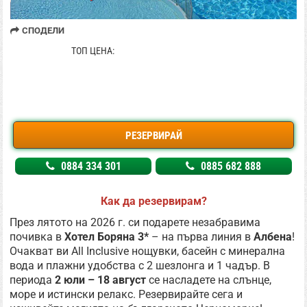
СПОДЕЛИ
137.13 € / 268.20 лв
ТОП ЦЕНА:
РЕЗЕРВИРАЙ
0884 334 301
0885 682 888
Как да резервирам?
През лятото на 2026 г. си подарете незабравима
почивка в
Хотел Боряна 3*
– на първа линия в
Албена
!
Очакват ви All Inclusive нощувки, басейн с минерална
вода и плажни удобства с 2 шезлонга и 1 чадър. В
периода
2 юли – 18 август
се насладете на слънце,
море и истински релакс. Резервирайте сега и