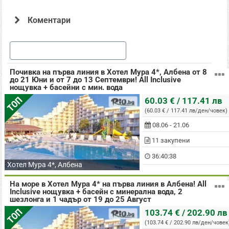
Коментари
Офертата е осигурена от "АЛБЕНА ТУР ЕАД , ЕИК: BG124507696" и
промотирана от Гранд Травъл ООД, с ЕИК: BG202191378 притежаващ лиценз
Още оферти в Албена
за извършване на туроператорска дейност съгласно удостоверение за
регистрация PK-01-7019/04.12.2012г. (застрахователна полица с №
03700100006218 със срок на валидност от 07.01.2026г. до 06.01.2027г. до
собственик на разделите: Туризъм, Почивки в България, Почивки и
Почивка на първа линия в Хотел Мура 4*, Албена от 8
Екскурзии в Чужбина в Rio.bg.
до 21 Юни и от 7 до 13 Септември! All Inclusive
нощувка + басейни с мин. вода
на човек
ТОП
60.03 € / 117.41 лв
(60.03 € / 117.41 лв/ден/човек)
08.06 - 21.06
11 закупени
36:40:37
Хотел Мура 4*, Албена
На море в Хотел Мура 4* на първа линия в Албена! All
Inclusive нощувка + басейн с минерална вода, 2
шезлонга и 1 чадър от 19 до 25 Август
на човек
ТОП
103.74 € / 202.90 лв
(103.74 € / 202.90 лв/ден/човек