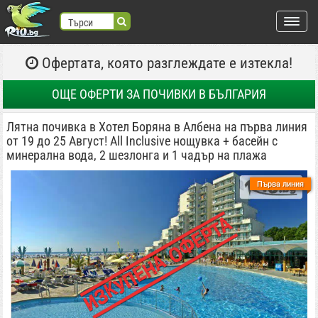
Търси
Офертата, която разглеждате е изтекла!
търся:
Регистрация
ОЩЕ ОФЕРТИ
ЗА ПОЧИВКИ В БЪЛГАРИЯ
Вход
Лятна почивка в Хотел Боряна в Албена на първа линия
от 19 до 25 Август! All Inclusive нощувка + басейн с
ВХОД С FACEBOOK
ВХОД С GOOGLE
минерална вода, 2 шезлонга и 1 чадър на плажа
Места
Първа линия