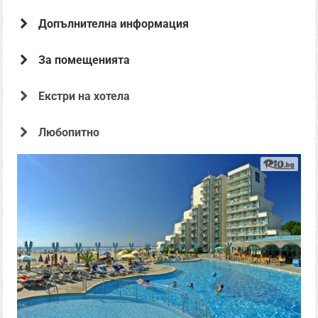
Допълнителна информация
За помещенията
Екстри на хотела
Офертата е предоставена от
Любопитно
Хотел Боряна