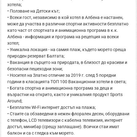
хотела;
• Ползване на Детски кът;
• Всеки гост, независимо в кой хотел в Албена е настанен,
може да участва в различни спортни активности безплатно
като част от спортната и анимационна програма в к.к.
Албена - информация и програма на рецепция на всеки
хотел;
• Уникална локация - на самия плаж, където морето среща
природен резерват Балтата;
• Ваканция в сърцето на природата, в близост до красиви и
безопасни пешеходни зони;
• Носител на Златно отличие за 2019 г. след 5 поредни
години в класацията ТОП 100 Ваканционни хотели в света;
• Богата спортна и анимационна програма за деца и
възрастни на открито, както и уникалния продукт Sports
Around;
• Безплатен Wi-Fi интернет достъп на плажа;
• Стаите са обзаведени в нежен флорален десен, оборудвани
с телефон, LCD телевизори с кабелна телевизия, интернет
достъп, минибар (срещу заплащане). Всички стаи имат
балкон и са с гледка към морето.