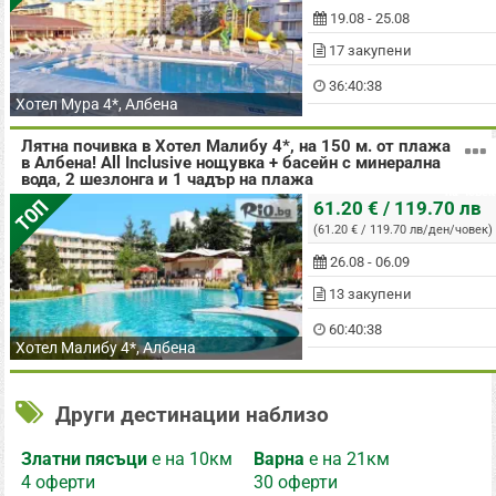
19.08 - 25.08
17 закупени
36:40:37
Хотел Мура 4*, Албена
Лятна почивка в Хотел Малибу 4*, на 150 м. от плажа
в Албена! All Inclusive нощувка + басейн с минерална
вода, 2 шезлонга и 1 чадър на плажа
на човек
ТОП
61.20 € / 119.70 лв
(61.20 € / 119.70 лв/ден/човек)
26.08 - 06.09
13 закупени
60:40:37
Хотел Малибу 4*, Албена
Други дестинации наблизо
Златни пясъци
е на 10км
Варна
е на 21км
4 оферти
30 оферти