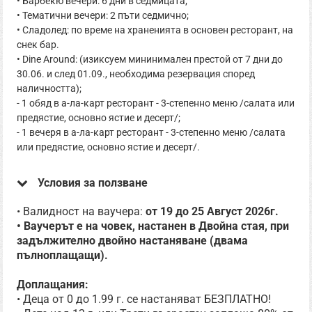
• Барбекю вечери: 6 дни в седмицата;
• Тематични вечери: 2 пъти седмично;
• Сладолед: по време на храненията в основен ресторант, на
снек бар.
• Dine Around: (изиксуем мининимален престой от 7 дни до
30.06. и след 01.09., необходима резервация според
наличността);
- 1 обяд в а-ла-карт ресторант - 3-степенно меню /салата или
предястие, основно ястие и десерт/;
- 1 вечеря в а-ла-карт ресторант - 3-степенно меню /салата
или предястие, основно ястие и десерт/.
Условия за ползване
• Валидност на ваучера:
от 19 до 25 Август 2026г.
• Ваучерът е на човек, настанен в Двойна стая, при
задължително двойно настаняване (двама
пълноплащащи).
Доплащания:
• Деца от 0 до 1.99 г. се настаняват БЕЗПЛАТНО!