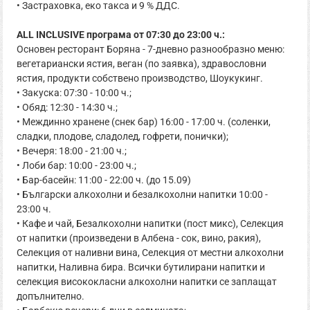
• Застраховка, еко такса и 9 % ДДС.
ALL INCLUSIVE програма от 07:30 до 23:00 ч.:
Основен ресторант Боряна - 7-дневно разнообразно меню:
вегетариански ястия, веган (по заявка), здравословни
ястия, продукти собствено производство, Шоукукинг.
• Закуска: 07:30 - 10:00 ч.;
• Обяд: 12:30 - 14:30 ч.;
• Междинно хранене (снек бар) 16:00 - 17:00 ч. (соленки,
сладки, плодове, сладолед, гофрети, понички);
• Вечеря: 18:00 - 21:00 ч.;
• Лоби бар: 10:00 - 23:00 ч.;
• Бар-басейн: 11:00 - 22:00 ч. (до 15.09)
• Български алкохолни и безалкохолни напитки 10:00 -
23:00 ч.
• Кафе и чай, Безалкохолни напитки (пост микс), Селекция
от напитки (произведени в Албена - сок, вино, ракия),
Селекция от наливни вина, Селекция от местни алкохолни
напитки, Наливна бира. Всички бутилирани напитки и
селекция висококласни алкохолни напитки се заплащат
допълнително.