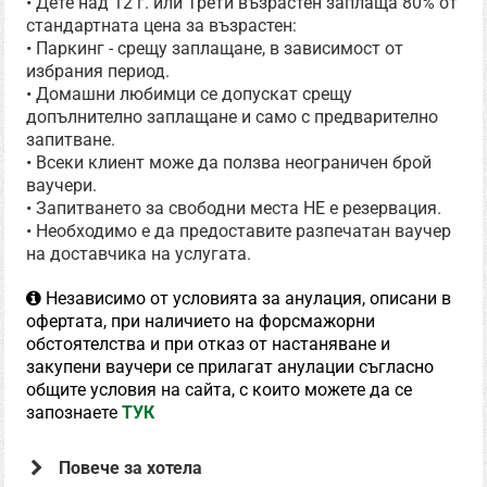
• Дете над 12 г. или Трети възрастен заплаща 80% от
стандартната цена за възрастен:
• Паркинг - срещу заплащане, в зависимост от
избрания период.
• Домашни любимци се допускат срещу
допълнително заплащане и само с предварително
запитване.
• Всеки клиент може да ползва неограничен брой
ваучери.
• Запитването за свободни места НЕ е резервация.
• Необходимо е да предоставите разпечатан ваучер
на доставчика на услугата.
Независимо от условията за анулация, описани в
офертата, при наличието на форсмажорни
обстоятелства и при отказ от настаняване и
закупени ваучери се прилагат анулации съгласно
общите условия на сайта, с които можете да се
запознаете
ТУК
Повече за хотела