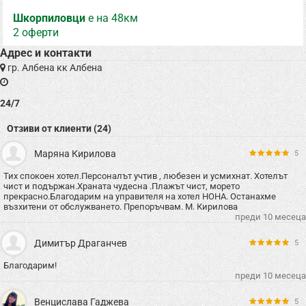
Шкорпиловци
е на 48км
2 оферти
Адрес и контакти
гр. Албена кк Албена
24/7
Отзиви от клиенти (24)
Маряна Кирилова
5
Тих спокоен хотел.Персоналът учтив , любезен и усмихнат. Хотелът
чист и подържан.Храната чудесна .Плажът чист, морето
прекрасно.Благодарим на управителя на хотел НОНА. Останахме
възхитени от обслужването. Препоръчвам. М. Кирилова
преди 10 месеца
Димитър Драганчев
5
Благодарим!
преди 10 месеца
Венцислава Гаджева
5