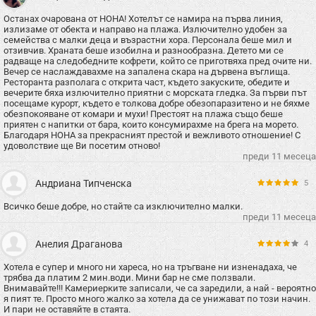
Останах очарована от НОНА! Хотелът се намира на първа линия,
излизаме от обекта и направо на плажа. Излючително удобен за
семейства с малки деца и възрастни хора. Персонала беше мил и
отзивчив. Храната беше изобилна и разнообразна. Детето ми се
радваще на следобедните кофрети, който се приготвяха пред очите ни.
Вечер се наслаждавахме на запалена скара на дървена въглища.
Ресторанта разполага с открита част, където закуските, обедите и
вечерите бяха излючително приятни с морската гледка. За първи път
посещаме курорт, където е толкова добре обезопаразитено и не бяхме
обезпокояване от комари и мухи! Престоят на плажа също беше
приятен с напитки от бара, които консумирахме на брега на морето.
Благодаря НОНА за прекрасният престой и вежливото отношение! С
удоволствие ще Ви посетим отново!
преди 11 месеца
Андриана Типченска
5
Всичко беше добре, но стайте са изключително малки.
преди 11 месеца
Анелия Драганова
4
Хотела е супер и много ни хареса, но на тръгване ни изненадаха, че
трябва да платим 2 мин.води. Мини бар не сме ползвали.
Внимавайте!!! Камериерките записали, че са заредили, а най - вероятно
я пият те. Просто много жалко за хотела да се унижават по този начин.
И пари не оставяйте в стаята.