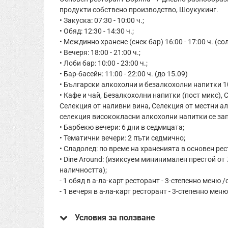
продукти собствено производство, Шоукукинг.
• Закуска: 07:30 - 10:00 ч.;
• Обяд: 12:30 - 14:30 ч.;
• Междинно хранене (снек бар) 16:00 - 17:00 ч. (с
• Вечеря: 18:00 - 21:00 ч.;
• Лоби бар: 10:00 - 23:00 ч.;
• Бар-басейн: 11:00 - 22:00 ч. (до 15.09)
• Български алкохолни и безалкохолни напитки 10:
• Кафе и чай, Безалкохолни напитки (пост микс), С
Селекция от наливни вина, Селекция от местни а
селекция висококласни алкохолни напитки се за
• Барбекю вечери: 6 дни в седмицата;
• Тематични вечери: 2 пъти седмично;
• Сладолед: по време на храненията в основен рес
• Dine Around: (изиксуем мининимален престой от 
наличността);
- 1 обяд в а-ла-карт ресторант - 3-степенно меню 
- 1 вечеря в а-ла-карт ресторант - 3-степенно мен
Условия за ползване