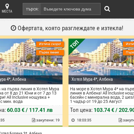
търся:
МЕСТА
Офертата, която разглеждате е изтекла!
ТОП
Изтича скоро!
Изти
Първа линия
Първ
ура 4*, Албена
Хотел Мура 4*, Албена
 на първа линия в Хотел Мура
На море в Хотел Мура 4* на пър
лбена
Албена 9620
на от 8 до 21 Юни и от 7 до 13
линия в Албена! All Inclusive но
★
★
★
★
★
★
★
★
★
★
★
★
★
★
★
★
★
★
★
★
и! All Inclusive нощувка +
басейн с минерална вода, 2 шез
с мин. вода
1 чадър от 19 до 25 Август
на човек
на:
Топ цена:
60.03 € / 117.41 лв
103.74 € / 202.9
:34
закупени: 19
18:03:34
закуп
Хотел Боряна 3*, Албена