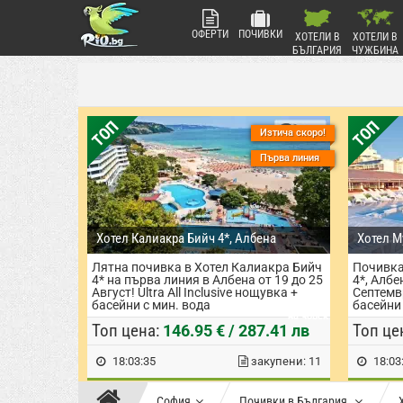
ОФЕРТИ
ПОЧИВКИ
ХОТЕЛИ В
ХОТЕЛИ В
БЪЛГАРИЯ
ЧУЖБИНА
ТОП
ТОП
Изтича скоро!
Първа линия
Хотел Калиакра Бийч 4*, Албена
Хотел М
Лятна почивка в Хотел Калиакра Бийч
Почивка
Албена
А
4* на първа линия в Албена от 19 до 25
4*, Албе
★
★
★
★
★
★
★
★
★
★
Август! Ultra All Inclusive нощувка +
Септемвр
басейни с мин. вода
басейни 
на човек
Топ цена:
Топ це
146.95 € / 287.41 лв
18:03:34
закупени: 11
18:03
София
Почивки в България