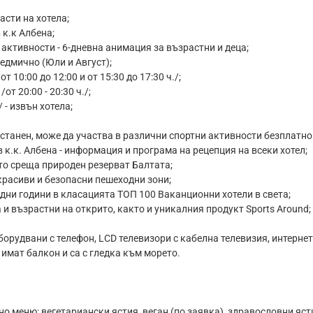
асти на хотела;
 к.к Албена;
активности - 6-дневна анимация за възрастни и деца;
седмично (Юли и Август);
 10:00 до 12:00 и от 15:30 до 17:30 ч./;
от 20:00 - 20:30 ч./;
 - извън хотела;
настанен, може да участва в различни спортни активности безплатно
 к.к. Албена - информация и програма на рецепция на всеки хотел;
ето среща природен резерват Балтата;
 красиви и безопасни пешеходни зони;
редни години в класацията ТОП 100 Ваканционни хотели в света;
 и възрастни на открито, както и уникалния продукт Sports Around;
борудвани с телефон, LCD телевизори с кабелна телевизия, интернет
имат балкон и са с гледка към морето.
о меню: вегетариански ястия, веган (по заявка), здравословни яст