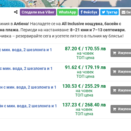
Сподели във Viber
WhatsApp
Фейсбук
Туитър
Ем
линия в
Албена
! Насладете се на
All Inclusive нощувка, басейн с
 на плажа.
Периоди на настаняване:
8–21 юни и 7–13 септември.
ивка – резервирайте сега и усетете лятото в пълния му блясък!
87.20 € / 170.55 лв
с мин. вода, 2 шезлонга и 1
на човек
Изкупен
ТОП цена
91.62 € / 179.19 лв
с мин. вода, 2 шезлонга и 1
на човек
Изкупен
ТОП цена
130.53 € / 255.29 лв
н с мин. вода, 2 шезлонга и 1
на човек
Изкупен
ТОП цена
137.23 € / 268.40 лв
н с мин. вода, 2 шезлонга и 1
на човек
Изкупен
ТОП цена