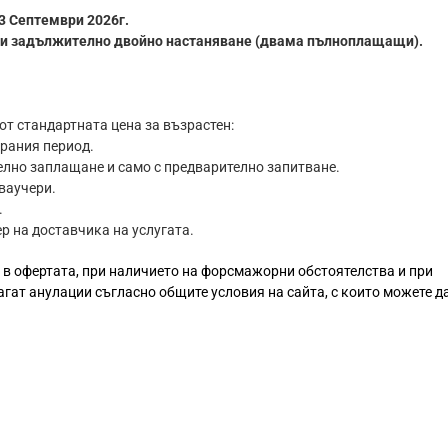
13 Септември 2026г.
, при задължително двойно настаняване (двама пълноплащащи).
 от стандартната цена за възрастен:
брания период.
лно заплащане и само с предварително запитване.
ваучери.
.
р на доставчика на услугата.
 в офертата, при наличието на форсмажорни обстоятелства и при
агат анулации съгласно общите условия на сайта, с които можете да