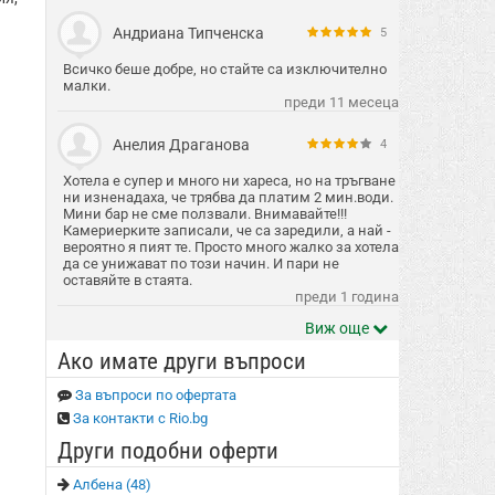
Андриана Типченска
5
Всичко беше добре, но стайте са изключително
малки.
преди 11 месеца
Анелия Драганова
4
Хотела е супер и много ни хареса, но на тръгване
ни изненадаха, че трябва да платим 2 мин.води.
Мини бар не сме ползвали. Внимавайте!!!
Камериерките записали, че са заредили, а най -
вероятно я пият те. Просто много жалко за хотела
да се унижават по този начин. И пари не
оставяйте в стаята.
преди 1 година
Виж още
Ако имате други въпроси
За въпроси по офертата
За контакти с Rio.bg
Други подобни оферти
Албена (48)