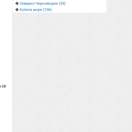
Северно Черноморие (53)
Хотели море (106)
 се