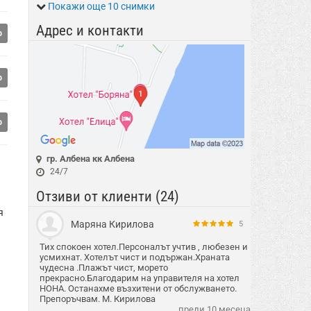
Покажи още 10 снимки
Адрес и контакти
о
о
о
гр. Албена кк Албена
24/7
Отзиви от клиенти (24)
я
Маряна Кирилова
5
Тих спокоен хотел.Персоналът учтив , любезен и
усмихнат. Хотелът чист и подържан.Храната
чудесна .Плажът чист, морето
прекрасно.Благодарим на управителя на хотел
НОНА. Останахме възхитени от обслужването.
Препоръчвам. М. Кирилова
преди 10 месеца