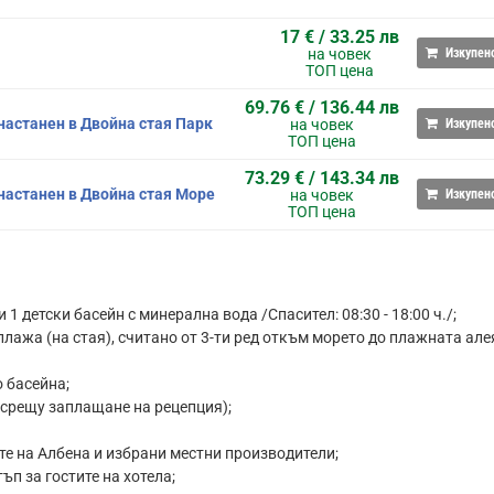
17 € / 33.25 лв
на човек
Изкупен
ТОП цена
69.76 € / 136.44 лв
 настанен в Двойна стая Парк
на човек
Изкупен
ТОП цена
73.29 € / 143.34 лв
 настанен в Двойна стая Море
на човек
Изкупен
ТОП цена
1 детски басейн с минерална вода /Спасител: 08:30 - 18:00 ч./;
плажа (на стая), считано от 3-ти ред откъм морето до плажната але
 басейна;
(срещу заплащане на рецепция);
те на Албена и избрани местни производители;
ъп за гостите на хотела;