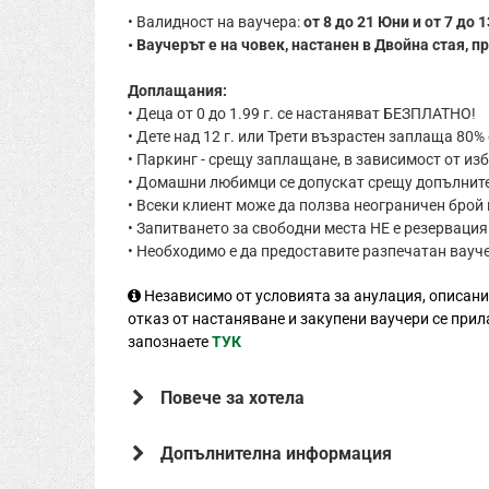
• Валидност на ваучера:
от 8 до 21 Юни и от 7 до 
• Ваучерът е на човек, настанен в Двойна стая
Доплащания:
• Деца от 0 до 1.99 г. се настаняват БЕЗПЛАТНО!
• Дете над 12 г. или Трети възрастен заплаща 80%
• Паркинг - срещу заплащане, в зависимост от из
• Домашни любимци се допускат срещу допълните
• Всеки клиент може да ползва неограничен брой 
• Запитването за свободни места НЕ е резервация
• Необходимо е да предоставите разпечатан вауче
Независимо от условията за анулация, описани
отказ от настаняване и закупени ваучери се прил
запознаете
ТУК
Повече за хотела
Допълнителна информация