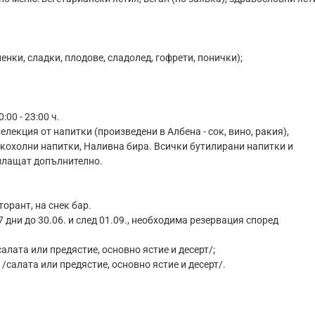
оленки, сладки, плодове, сладолед, гофрети, понички);
00 - 23:00 ч.
елекция от напитки (произведени в Албена - сок, вино, ракия),
лкохолни напитки, Наливна бира. Всички бутилирани напитки и
плащат допълнително.
торант, на снек бар.
7 дни до 30.06. и след 01.09., необходима резервация според
/салата или предястие, основно ястие и десерт/;
ю /салата или предястие, основно ястие и десерт/.