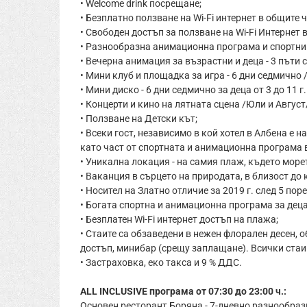
• Welcome drink посрещане;
• Безплатно ползване на Wi-Fi интернет в общите ч
• Свободен достъп за ползване на Wi-Fi Интернет в
• Разнообразна анимационна програма и спортни 
• Вечерна анимация за възрастни и деца - 3 пъти 
• Мини клуб и площадка за игра - 6 дни седмично /от
• Мини диско - 6 дни седмично за деца от 3 до 11 г. /
• Концерти и кино на лятната сцена /Юли и Август/
• Ползване на Детски кът;
• Всеки гост, независимо в кой хотел в Албена е 
като част от спортната и анимационна програма в
• Уникална локация - на самия плаж, където мор
• Ваканция в сърцето на природата, в близост до
• Носител на Златно отличие за 2019 г. след 5 по
• Богата спортна и анимационна програма за деца
• Безплатен Wi-Fi интернет достъп на плажа;
• Стаите са обзаведени в нежен флорален десен, о
достъп, минибар (срещу заплащане). Всички стаи 
• Застраховка, еко такса и 9 % ДДС.
ALL INCLUSIVE програма от 07:30 до 23:00 ч.:
Основен ресторант Боряна - 7-дневно разнообразн