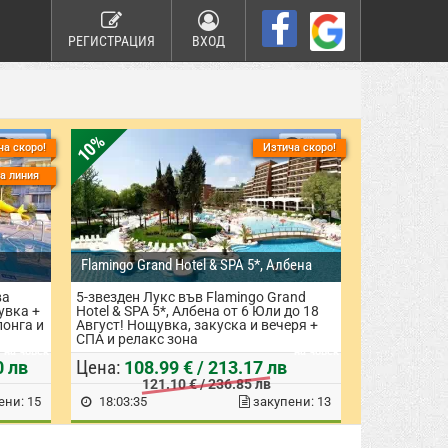
РЕГИСТРАЦИЯ
ВХОД
10%
ча скоро!
Изтича скоро!
а линия
Flamingo Grand Hotel & SPA 5*, Албена
ва
5-звезден Лукс във Flamingo Grand
щувка +
Hotel & SPA 5*, Албена от 6 Юли до 18
лонга и
Август! Нощувка, закуска и вечеря +
СПА и релакс зона
на човек
на човек
Цена:
0 лв
108.99 € / 213.17 лв
121.10 € / 236.85 лв
ени: 15
18:03:34
закупени: 13