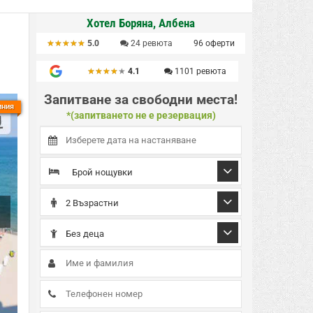
Хотел Боряна, Албена
★
★
★
★
★
★
★
★
★
★
5.0
24
ревюта
96
оферти
★
★
★
★
★
★
★
★
★
★
4.1
1101
ревюта
Запитване за свободни места!
иния
*(запитването не е резервация)