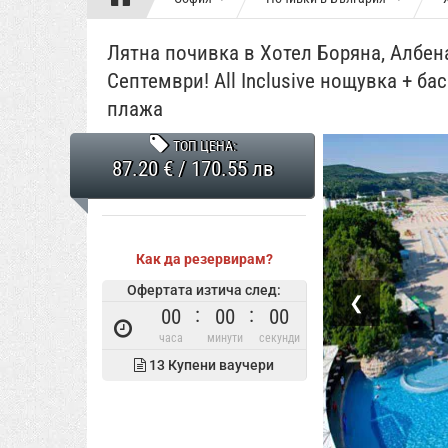
Лятна почивка в Хотел Боряна, Албена
Септември! All Inclusive нощувка + ба
плажа
ТОП ЦЕНА:
87.20 € / 170.55 лв
Как да резервирам?
Офертата изтича след:
❮
00
00
00
часа
минути
секунди
13
Купени ваучери