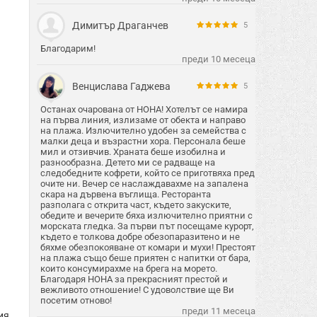
Димитър Драганчев
5
Благодарим!
преди 10 месеца
Венцислава Гаджева
5
Останах очарована от НОНА! Хотелът се намира
на първа линия, излизаме от обекта и направо
на плажа. Излючително удобен за семейства с
малки деца и възрастни хора. Персонала беше
мил и отзивчив. Храната беше изобилна и
разнообразна. Детето ми се радваще на
следобедните кофрети, който се приготвяха пред
очите ни. Вечер се наслаждавахме на запалена
скара на дървена въглища. Ресторанта
разполага с открита част, където закуските,
обедите и вечерите бяха излючително приятни с
морската гледка. За първи път посещаме курорт,
където е толкова добре обезопаразитено и не
бяхме обезпокояване от комари и мухи! Престоят
на плажа също беше приятен с напитки от бара,
които консумирахме на брега на морето.
Благодаря НОНА за прекрасният престой и
вежливото отношение! С удоволствие ще Ви
посетим отново!
преди 11 месеца
ия,