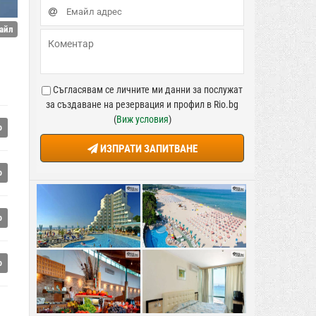
айл
Съгласявам се личните ми данни за послужат
за създаване на резервация и профил в Rio.bg
(
Виж условия
)
о
ИЗПРАТИ ЗАПИТВАНЕ
о
о
о