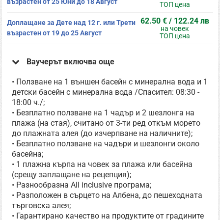
възрастен от 25 Юни до 18 Август
ТОП цена
62.50 € / 122.24 лв
Доплащане за Дете над 12 г. или Трети
на човек
възрастен от 19 до 25 Август
ТОП цена
Ваучерът включва още
• Ползване на 1 външен басейн с минерална вода и 1
детски басейн с минерална вода /Спасител: 08:30 -
18:00 ч./;
• Безплатно ползване на 1 чадър и 2 шезлонга на
плажа (на стая), считано от 3-ти ред откъм морето
до плажната алея (до изчерпване на наличните);
• Безплатно ползване на чадъри и шезлонги около
басейна;
• 1 плажна кърпа на човек за плажа или басейна
(срещу заплащане на рецепция);
• Разнообразна All inclusive програма;
• Разположен в сърцето на Албена, до пешеходната
търговска алея;
• Гарантирано качество на продуктите от градините