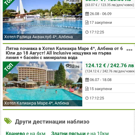
ТОП
(63.07 € / 123.35 лв/ден/човек)
26.08 - 06.09
17 закупени
17:12:24
Хотел Ралица Акваклуб 4*, Албена
Лятна почивка в Хотел Калиакра Маре 4*, Албена от 6
Юли до 18 Август! All Inclusive нощувка на първа
линия + басейн с минерална вода
на човек
ТОП
124.12 € / 242.76 лв
(124.12 € / 242.76 лв/ден/човек
06.07 - 18.08
15 закупени
17:12:24
Хотел Калиакра Маре 4*, Албена
Други дестинации наблизо
Кранево
е на 4км
Златни пясъци
е на 10км