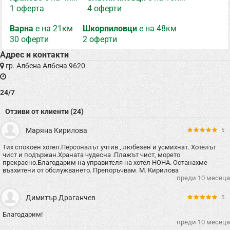
1 оферта
4 оферти
Варна
е на 21км
Шкорпиловци
е на 48км
30 оферти
2 оферти
Адрес и контакти
гр. Албена Албена 9620
24/7
Отзиви от клиенти (24)
Маряна Кирилова
5
Тих спокоен хотел.Персоналът учтив , любезен и усмихнат. Хотелът
чист и подържан.Храната чудесна .Плажът чист, морето
прекрасно.Благодарим на управителя на хотел НОНА. Останахме
възхитени от обслужването. Препоръчвам. М. Кирилова
преди 10 месеца
Димитър Драганчев
5
Благодарим!
преди 10 месеца