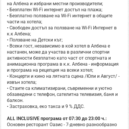
на Албена и избрани местни производители;
• Безплатен Wi-Fi интернет достъп на плажа;
• Безплатно ползване на Wi-Fi интернет в общите
части на хотела;
• Свободен достъп за ползване на Wi-Fi Интернет в
к.к Албена;
• Ползване на Детски кът;
• Всеки гост, независимо в кой хотел в Албена е
настанен, може да участва в различни спортни
активности безплатно като част от спортната и
анимационна програма в к.к. Албена - информация
и програма на рецепция на всеки хотел;
• Концерти и кино на лятната сцена /Юли и Август/ -
извън хотела;
• Стаите са климатизирани, съвременни и уютно
обзаведени с телефон, сателитна телевизия, баня и
балкон.
• Застраховка, еко такса и 9 % ДДС.
ALL INCLUSIVE програма от 07:30 до 23:00 ч.:
Основен ресторант Оазис - 7-дневно разнообразно