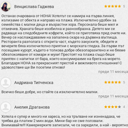
Венцислава Гаджева
5
Останах очарована от НОНА! Хотелът се намира на първа линия,
излизаме от обекта и направо на плажа. Излючително удобен за
семейства с малки деца и възрастни хора. Персонала беше мил и
отзивчив. Храната беше изобилна и разнообразна. Детето ми се
радваще на следобедните кофрети, който се приготвяха пред очите ни.
Вечер се наслаждавахме на запалена скара на дървена въглища.
Ресторанта разполага с открита част, където закуските, обедите и
вечерите бяха излючително приятни с морската гледка. За първи път
посещаме курорт, където е толкова добре обезопаразитено и не бяхме
обезпокояване от комари и мухи! Престоят на плажа също беше
приятен с напитки от бара, които консумирахме на брега на морето.
Благодаря НОНА за прекрасният престой и вежливото отношение! С
удоволствие ще Ви посетим отново!
преди 11 месеца
Андриана Типченска
5
Всичко беше добре, но стайте са изключително малки.
преди 11 месеца
Анелия Драганова
4
Хотела е супер и много ни хареса, но на тръгване ни изненадаха, че
трябва да платим 2 мин.води. Мини бар не сме ползвали.
Внимавайте!!! Камериерките записали, че са заредили, а най - вероятно