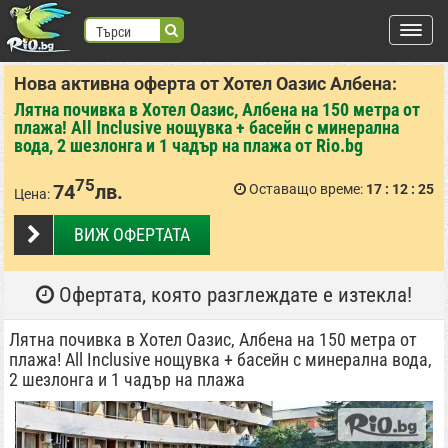
Търси
Нова активна оферта от Хотел Оазис Албена:
търся:
Лятна почивка в Хотел Оазис, Албена на 150 метра от
Регистрация
плажа! All Inclusive нощувка + басейн с минерална
вода, 2 шезлонга и 1 чадър на плажа от Rio.bg
Вход
75
74
лв.
Оставащо време:
17
12
24
Цена:
ВХОД С FACEBOOK
ВХОД С GOOGLE
ВИЖ ОФЕРТАТА
Места
Офертата, която разглеждате е изтекла!
Лятна почивка в Хотел Оазис, Албена на 150 метра от
плажа! All Inclusive нощувка + басейн с минерална вода,
2 шезлонга и 1 чадър на плажа