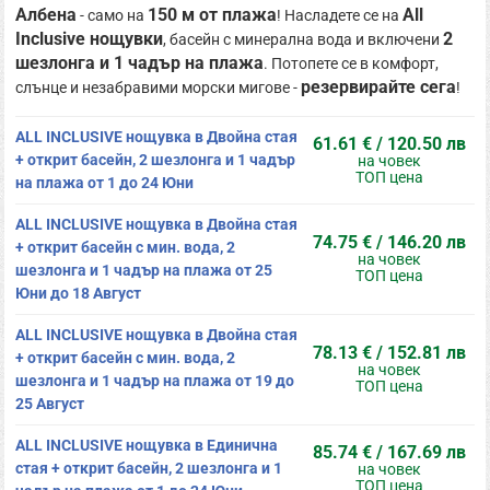
Албена
150 м от плажа
All
- само на
! Насладете се на
Inclusive нощувки
2
, басейн с минерална вода и включени
шезлонга и 1 чадър на плажа
. Потопете се в комфорт,
резервирайте сега
слънце и незабравими морски мигове -
!
ALL INCLUSIVE нощувка в Двойна стая
61.61 € / 120.50 лв
+ открит басейн, 2 шезлонга и 1 чадър
на човек
ТОП цена
на плажа от 1 до 24 Юни
ALL INCLUSIVE нощувка в Двойна стая
74.75 € / 146.20 лв
+ открит басейн с мин. вода, 2
на човек
шезлонга и 1 чадър на плажа от 25
ТОП цена
Юни до 18 Август
ALL INCLUSIVE нощувка в Двойна стая
78.13 € / 152.81 лв
+ открит басейн с мин. вода, 2
на човек
шезлонга и 1 чадър на плажа от 19 до
ТОП цена
25 Август
ALL INCLUSIVE нощувка в Единична
85.74 € / 167.69 лв
стая + открит басейн, 2 шезлонга и 1
на човек
ТОП цена