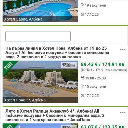
19 закупени
17:12:24
Хотел Оазис, Албена
Още оферти в Албена
На първа линия в Хотел Нона, Албена от 19 до 25
Август! All Inclusive нощувка + басейн с минерална
вода, 2 шезлонга и 1 чадър на плажа
на човек
ТОП
89.43 € / 174.91 лв
(89.43 € / 174.91 лв/ден/човек)
19.08 - 25.08
15 закупени
17:12:24
Хотел Нона 3*, Албена
Лято в Хотел Ралица Акваклуб 4*, Албена! All
Inclusive нощувка + басейни с минерална вода, 2
шезлонга и 1 чадър на плажа + АкваПарк
на човек
63.07 € / 123.35 лв