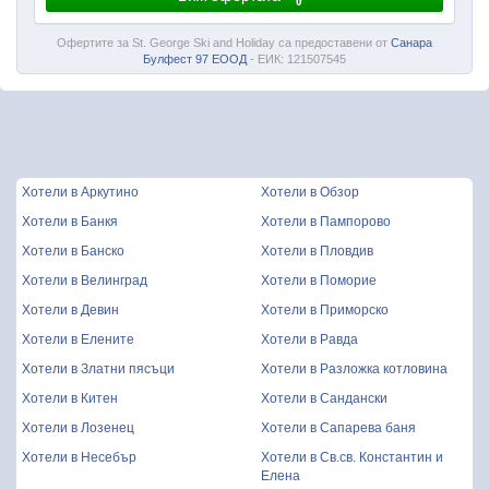
Офертите за St. George Ski and Holiday са предоставени от
Санара
Булфест 97 ЕООД
- ЕИК: 121507545
Хотели в Аркутино
Хотели в Обзор
Хотели в Банкя
Хотели в Пампорово
Хотели в Банско
Хотели в Пловдив
Хотели в Велинград
Хотели в Поморие
Хотели в Девин
Хотели в Приморско
Хотели в Елените
Хотели в Равда
Хотели в Златни пясъци
Хотели в Разложка котловина
Хотели в Китен
Хотели в Сандански
Хотели в Лозенец
Хотели в Сапарева баня
Хотели в Несебър
Хотели в Св.св. Константин и
Елена