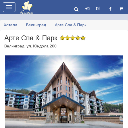
Toggle
navigation
Хотели
Велинград
Арте Спа & Парк
Арте Спа & Парк
✩
✩
✩
✩
✩
Велинград, ул. Юндола 200