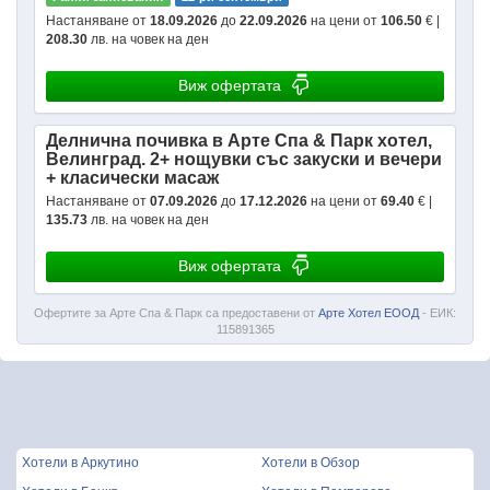
Настаняване от
18.09.2026
до
22.09.2026
на цени от
106.50
€ |
208.30
лв. на човек на ден
Виж офертата
Делнична почивка в Арте Спа & Парк хотел,
Велинград. 2+ нощувки със закуски и вечери
+ класически масаж
Настаняване от
07.09.2026
до
17.12.2026
на цени от
69.40
€ |
135.73
лв. на човек на ден
Виж офертата
Офертите за Арте Спа & Парк са предоставени от
Арте Хотел ЕООД
- ЕИК:
115891365
Хотели в Аркутино
Хотели в Обзор