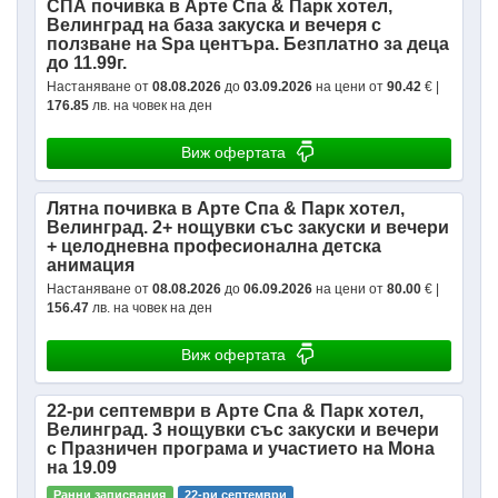
СПА почивка в Арте Спа & Парк хотел,
Велинград на база закуска и вечеря с
ползване на Spa центъра. Безплатно за деца
до 11.99г.
Настаняване от
08.08.2026
до
03.09.2026
на цени от
90.42
€ |
176.85
лв. на човек на ден
Виж офертата
Лятна почивка в Арте Спа & Парк хотел,
Велинград. 2+ нощувки със закуски и вечери
+ целодневна професионална детска
анимация
Настаняване от
08.08.2026
до
06.09.2026
на цени от
80.00
€ |
156.47
лв. на човек на ден
Виж офертата
22-ри септември в Арте Спа & Парк хотел,
Велинград. 3 нощувки със закуски и вечери
с Празничен програма и участието на Мона
на 19.09
Ранни записвания
22-ри септември