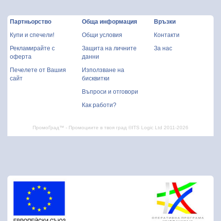
Партньорство
Обща информация
Връзки
Купи и спечели!
Общи условия
Контакти
Рекламирайте с
Защита на личните
За нас
оферта
данни
Печелете от Вашия
Използване на
сайт
бисквитки
Въпроси и отговори
Как работи?
ПромоГрад™ - Промоциите в твоя град ©ITS Logic Ltd 2011-2026