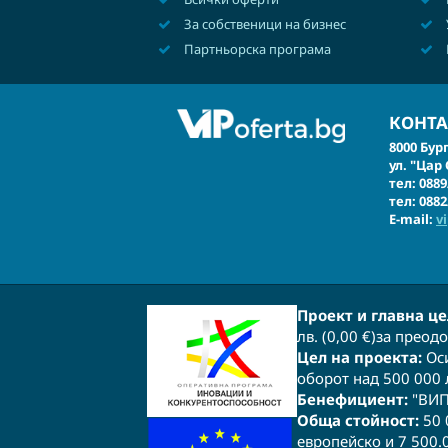
За собственици на бизнес
Партньорска програма
КОНТА
8000 Бур
ул. "Цар
тел: 0889
тел: 0882
E-mail:
v
Проект и главна це
лв. (0,00 €)за прео
Цел на проекта:
Оси
оборот над 500 000 л
Бенефициент:
"ВИП 
Обща стойност:
50 0
европейско и 7 500.0