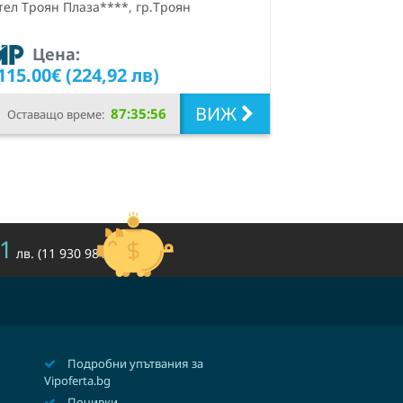
тел Троян Плаза****, гр.Троян
Цена:
115.00€ (224,92 лв)
ВИЖ
87:35:55
Оставащо време:
1
лв. (11 930 981,63 €)
Подробни упътвания за
Vipoferta.bg
Почивки