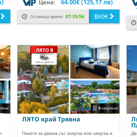
в)
64.00€ (125,17 лв)
Цена:
Ж
ВИЖ
87:35:55
Оставащо време:
пени
0
закупени
ЛЯТО край Трявна
Л
П
+
Пакети за двама със закуска или закуска и
Де