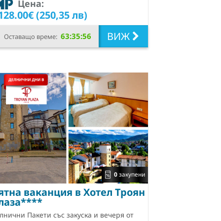
Цена:
128.00€ (250,35 лв)
ВИЖ
63:35:55
Оставащо време:
0
закупени
ятна ваканция в Хотел Троян
лаза****
лнични Пакети със закуска и вечеря от