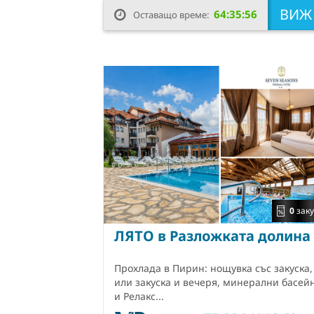
ВИ
64:35:55
Оставащо време:
0
заку
ЛЯТО в Разложката долина
Прохлада в Пирин: нощувка със закуска,
или закуска и вечеря, минерални басей
и Релакс...