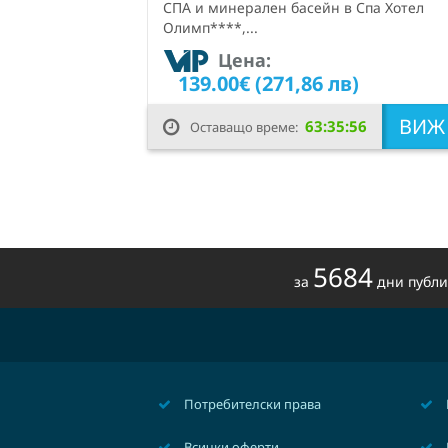
СПА и минерален басейн в Спа Хотел
Олимп****,...
Цена:
139.00€ (271,86 лв)
ВИ
63:35:55
Оставащо време:
5684
за
дни публ
Потребителски права
Всички оферти