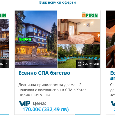
Виж всички оферти
пени
0
закупени
Есенно СПА бягство
Е
а
Делнична привилегия за двама – 2
Се
нощувки с полупансион и СПА в Хотел
де
Пирин СКИ & СПА
Хо
Цена:
170.00€ (332,49 лв)