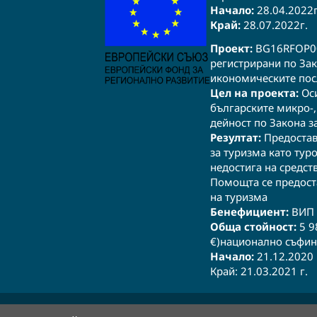
Начало:
28.04.2022г.​
Край:
28.07.2022г.​
Проект:
BG16RFOP00
регистрирани по Зак
икономическите пос
Цел на проекта:
Оси
българските микро-,
дейност по Закона з
Резултат:
Предостав
за туризма като тур
недостига на средст
Помощта се предост
на туризма
Бенефициент:
ВИП 
Обща стойност:
5 98
€)национално съфин
Начало:
21.12.2020 
Край: 21.03.2021 г.