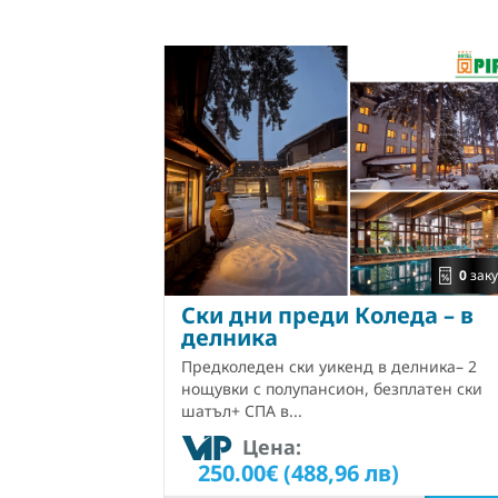
0
заку
Ски дни преди Коледа – в
делника
Предколеден ски уикенд в делника– 2
нощувки с полупансион, безплатен ски
шатъл+ СПА в...
Цена:
250.00€ (488,96 лв)