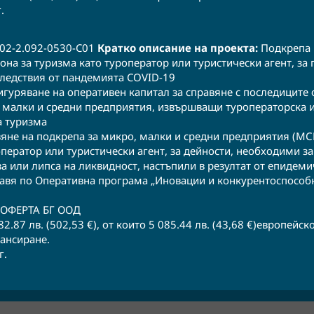
 ​
2-2.092-0530-C01
Кратко описание на проекта:
Подкрепа 
она за туризма като туроператор или туристически агент, за
ледствия от пандемията COVID-19
гуряване на оперативен капитал за справяне с последиците
 малки и средни предприятия, извършващи туроператорска и
а туризма
яне на подкрепа за микро, малки и средни предприятия (МСП
оператор или туристически агент, за дейности, необходими з
ва или липса на ликвидност, настъпили в резултат от епидеми
авя по Оперативна програма „Иновации и конкурентоспособн
ОФЕРТА БГ ООД
2.87 лв. (502,53 €), от които 5 085.44 лв. (43,68 €)европейско
ансиране.
г.
© COPYRIGHT VIPOFERTA.BG ВСИЧКИ ПРАВА ЗАПАЗЕНИ.