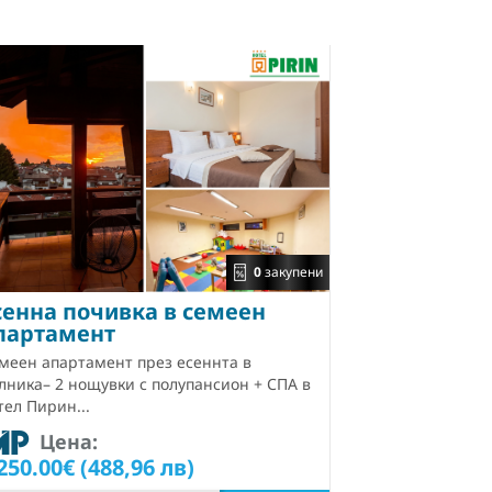
0
закупени
сенна почивка в семеен
партамент
меен апартамент през есеннта в
лника– 2 нощувки с полупансион + СПА в
тел Пирин...
Цена:
250.00€ (488,96 лв)