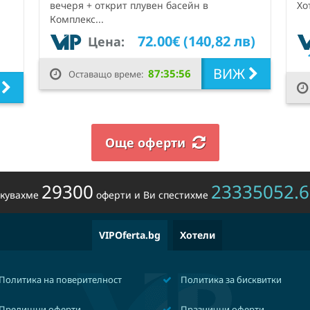
вечеря + открит плувен басейн в
Хо
Комплекс...
72.00€ (140,82 лв)
Цена:
ВИЖ
87:35:55
Оставащо време:
Ж
Още оферти
29300
23335052.8
икувахме
оферти и Ви спестихме
VIPOferta.bg
Хотели
Политика на поверителност
Политика за бисквитки
Предишни оферти
Празнични оферти