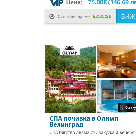
75.00€ (146,69 л
Цена:
ВИ
63:35:55
Оставащо време:
0
заку
СПА почивка в Олимп
Велинград
СПА бягство двама със закуска и вечеря 