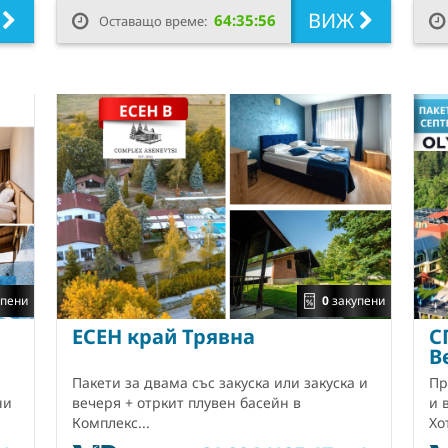
Ж
ВИЖ
64:35:55
Оставащо време:
пени
0
закупени
ЕСЕН край Трявна
С
В
Пакети за двама със закуска или закуска и
Пр
ни
вечеря + отркит плувен басейн в
и 
Комплекс...
Хо