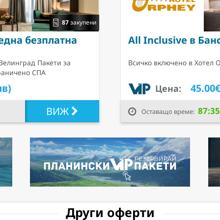
87
закупени
 една безплатна
All Inclusive в Бан
 Велинград Пакети за
Всичко включено в Хотел О
граничено СПА
лв)
45.00€
Цена:
ВИЖ
87:35
Оставащо време:
Други оферти