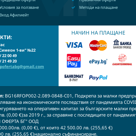
Условия за ползване
Методи на плащане
Вход Афилиейт
НАЧИН НА ПЛАЩАНЕ
КТИ:
гас
 Симеон 1-ви" №22
/ 22 00 49
/ 21 49 20
ipofertabg@gmail.com
л:
BG16RFOP002-2.089-0848-C01, Подкрепа за малки предпри
доляване на икономическите последствия от пандемията COVI
гуряването на оперативен капитал за българските малки пр
в. (0,00 €)за 2019 г., за справяне с последиците от пандемия
ОФЕРТА БГ" ООД​​
00.00лв. (0,00 €), от които 42 500.00 лв. (255,65 €)
0 лв. (255,65 €)национално съфинансиране.​ ​