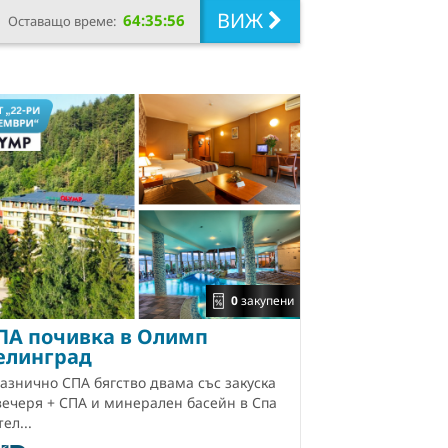
ВИЖ
64:35:55
Оставащо време:
0
закупени
ПА почивка в Олимп
елинград
азнично СПА бягство двама със закуска
вечеря + СПА и минерален басейн в Спа
тел...