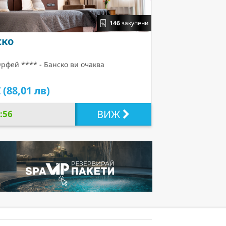
146
закупени
ско
рфей **** - Банско ви очаква
 (88,01 лв)
ВИЖ
:55