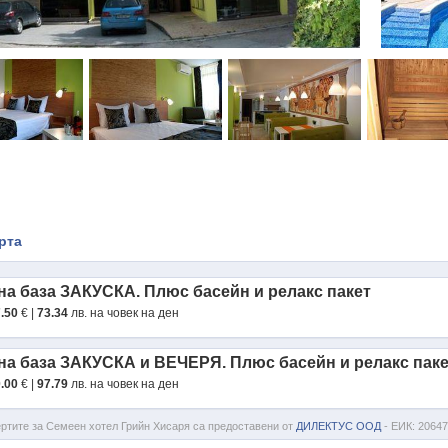
рта
 на база ЗАКУСКА. Плюс басейн и релакс пакет
.50
€ |
73.34
лв. на човек на ден
 на база ЗАКУСКА и ВЕЧЕРЯ. Плюс басейн и релакс пак
.00
€ |
97.79
лв. на човек на ден
тите за Семеен хотел Грийн Хисаря са предоставени от
ДИЛЕКТУС ООД
- ЕИК: 2064