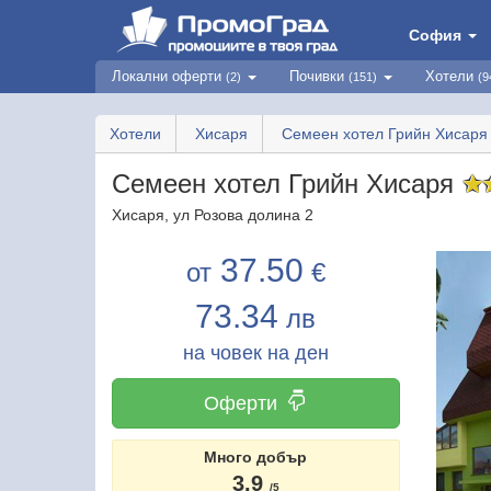
София
Локални оферти
Почивки
Хотели
(2)
(151)
(9
Хотели
Хисаря
Семеен хотел Грийн Хисаря
Семеен хотел Грийн Хисаря
✩
Хисаря, ул Розова долина 2
37.50
от
€
73.34
лв
на човек на ден
Оферти
Много добър
3.9
/5