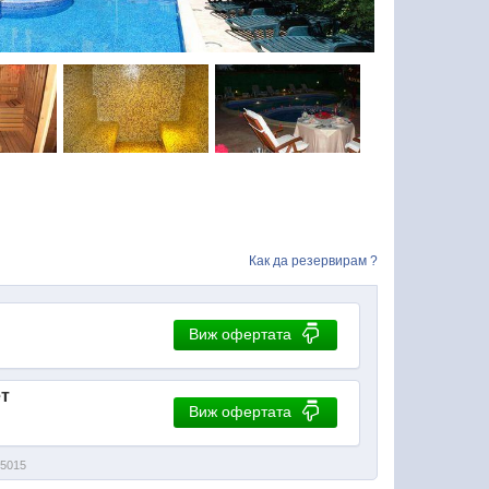
Как да резервирам ?
Виж офертата
ет
Виж офертата
75015