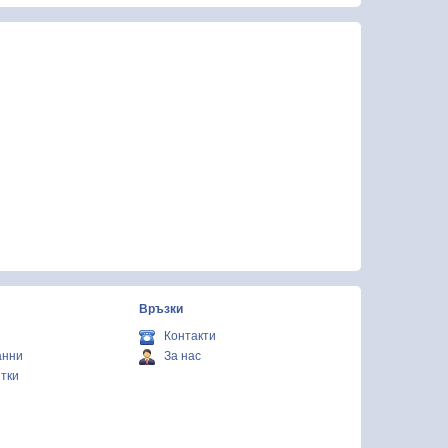
Връзки
Контакти
анни
За нас
итки