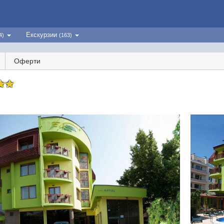
Екскурзии
4)
(163)
Оферти
✩
✩