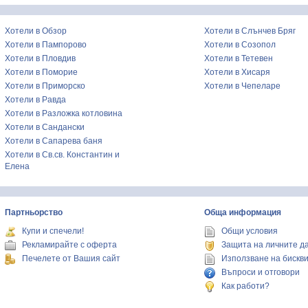
Хотели в Обзор
Хотели в Слънчев Бряг
Хотели в Пампорово
Хотели в Созопол
Хотели в Пловдив
Хотели в Тетевен
Хотели в Поморие
Хотели в Хисаря
Хотели в Приморско
Хотели в Чепеларе
Хотели в Равда
Хотели в Разложка котловина
Хотели в Сандански
Хотели в Сапарева баня
Хотели в Св.св. Константин и
Елена
Партньорство
Обща информация
Купи и спечели!
Общи условия
Рекламирайте с оферта
Защита на личните д
Печелете от Вашия сайт
Използване на бискв
Въпроси и отговори
Как работи?