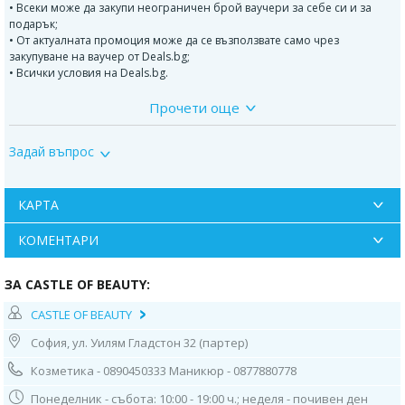
• Всеки може да закупи неограничен брой ваучери за себе си и за
подарък;
• От актуалната промоция може да се възползвате само чрез
закупуване на ваучер от Deals.bg;
• Всички условия на Deals.bg.
Прочети още
Стъпки на процедурата
:
Масажно измиване на косата;
Задай въпрос
Нанасяне на маска, според типа коса;
Отмиване на маската;
КАРТА
Оформяне на косата със сешоар.
КОМЕНТАРИ
-
ЗА CASTLE OF BEAUTY:
Терапията се извършва с продукти на Chi.
CASTLE OF BEAUTY
- - -
София, ул. Уилям Гладстон 32 (партер)
ВАЖНО!
Козметика - 0890450333 Маникюр - 0877880778
Може да се възползвате от актуалната промоция само чрез закупуване
на ваучер от Deals.bg. Неизползван в срок ваучер се счита за
Понеделник - събота: 10:00 - 19:00 ч.; неделя - почивен ден