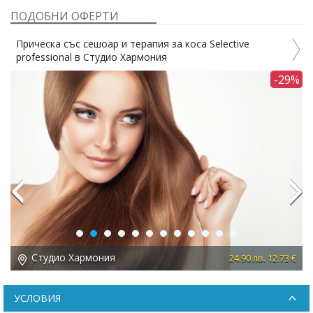
ПОДОБНИ ОФЕРТИ
Прическа със сешоар и терапия за коса Selective
professional в Студио Хармония
7%
-29%
Previous
Next
Студио Хармония
 €
24.90 лв. 12.73 €
УСЛОВИЯ