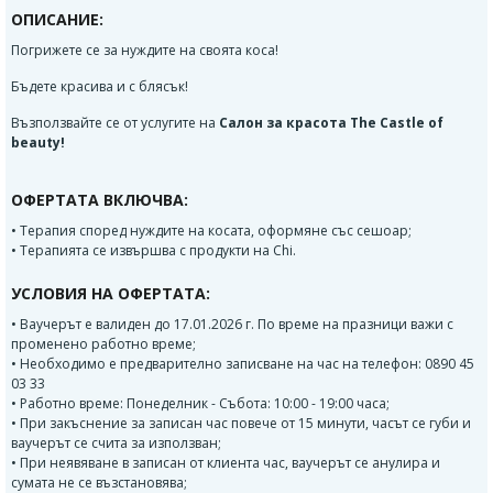
ОПИСАНИЕ:
Погрижете се за нуждите на своята коса!
Бъдете красива и с блясък!
Възползвайте се от услугите на
Салон за красота The Castle of
beauty!
ОФЕРТАТА ВКЛЮЧВА:
• Терапия според нуждите на косата, оформяне със сешоар;
• Терапията се извършва с продукти на Chi.
УСЛОВИЯ НА ОФЕРТАТА:
• Ваучерът е валиден до 17.01.2026 г. По време на празници важи с
променено работно време;
• Необходимо е предварително записване на час на телефон: 0890 45
03 33
• Работно време: Понеделник - Събота: 10:00 - 19:00 часа;
• При закъснение за записан час повече от 15 минути, часът се губи и
ваучерът се счита за използван;
• При неявяване в записан от клиента час, ваучерът се анулира и
сумата не се възстановява;