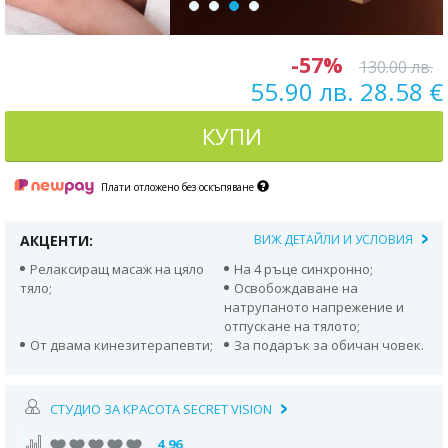
-57%
130.00 лв.
55.90 лв. 28.58 €
КУПИ
Плати отложено без оскъпяване
АКЦЕНТИ:
ВИЖ ДЕТАЙЛИ И УСЛОВИЯ
Релаксиращ масаж на цяло
На 4 ръце синхронно;
тяло;
Освобождаване на
натрупаното напрежение и
отпускане на тялото;
От двама кинезитерапевти;
За подарък за обичан човек.
СТУДИО ЗА КРАСОТА SECRET VISION
4.96