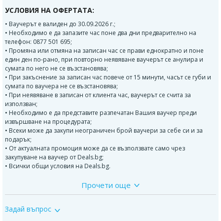
УСЛОВИЯ НА ОФЕРТАТА:
• Ваучерът е валиден до 30.09.2026 г.;
• Необходимо е да запазите час поне два дни предварително на
телефон: 0877 501 695;
• Промяна или отмяна на записан час се прави еднократно и поне
един ден по-рано, при повторно неявяване ваучерът се анулира и
сумата по него не се възстановява;
• При закъснение за записан час повече от 15 минути, часът се губи и
сумата по ваучера не се възстановява;
• При неявяване в записан от клиента час, ваучерът се счита за
използван;
• Необходимо е да представите разпечатан Вашия ваучер преди
извършване на процедурата;
• Всеки може да закупи неограничен брой ваучери за себе си и за
подарък;
• От актуалната промоция може да се възползвате само чрез
закупуване на ваучер от Deals.bg;
• Всички общи условия на Deals.bg.
Прочети още
Релаксиращ атистрес масаж на 4 ръце:
Масажът на четири ръце дава още по-голяма пълнота и богатство от
Задай въпрос
усещания за релакс и хармония. Масажът "Четири ръце" се изпълнява
от двама масажисти едновременно - едно неповторимо удоволствие