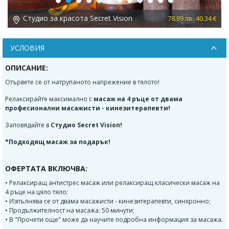
Previous
Next
Студио за красота Secret Vision
 €
78.89 лв. 40.34 €
УСЛОВИЯ
ОПИСАНИЕ:
Отървете се от натрупаното напрежение в тялото!
Релаксирайте максимално с
масаж на 4 ръце от двама
професионални масажисти - кинезитерапевти!
Заповядайте в
Студио Secret Vision!
*Подходящ масаж за подарък!
ОФЕРТАТА ВКЛЮЧВА:
• Релаксиращ антистрес масаж или релаксиращ класически масаж на
4 ръце на цяло тяло;
• Изпълнява се от двама масажисти - кинезитерапевти, синхронно;
• Продължителност на масажа: 50 минути;
• В "Прочети още" може да научите подробна информация за масажa.