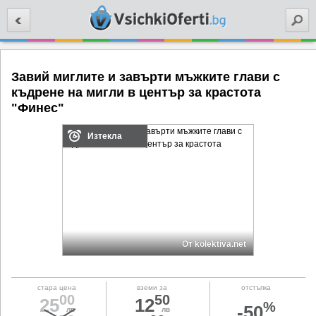
Търси
Завий миглите и завърти мъжките глави с
къдрене на мигли в център за крастота
"Финес"
Изтекла
От kolektiva.net
стара цена
вземи за
отстъпка
00
50
25
12
%
-50
лв
лв