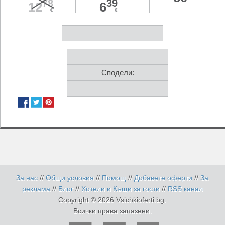
78
39
12
6
€
€
Сподели:
За нас
//
Общи условия
//
Помощ
//
Добавете оферти
//
За
реклама
//
Блог
//
Хотели и Къщи за гости
//
RSS канал
Copyright © 2026 Vsichkioferti.bg.
Всички права запазени.