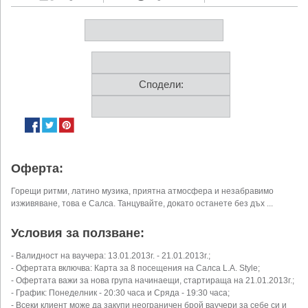
Сподели:
Оферта:
Горещи ритми, латино музика, приятна атмосфера и незабравимо
изживяване, това е Салса. Танцувайте, докато останете без дъх ...
Условия за ползване:
- Валидност на ваучера: 13.01.2013г. - 21.01.2013г.;
- Офертата включва: Карта за 8 посещения на Салса L.A. Style;
- Офертата важи за нова група начинаещи, стартираща на 21.01.2013г.;
- График: Понеделник - 20:30 часа и Сряда - 19:30 часа;
- Всеки клиент може да закупи неограничен брой ваучери за себе си и