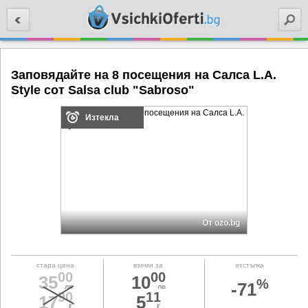
Търси
Заповядайте на 8 посещения на Салса L.A.
Style сот Salsa club "Sabroso"
Изтекла
От ozo.bg
стара цена
вземи за
отстъпка
00
00
35
10
%
-71
лв
лв
90
11
17
5
€
€