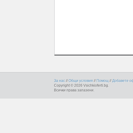
За нас
//
Общи условия
//
Помощ
//
Добавете о
Copyright © 2026 Vsichkioferti.bg.
Всички права запазени.