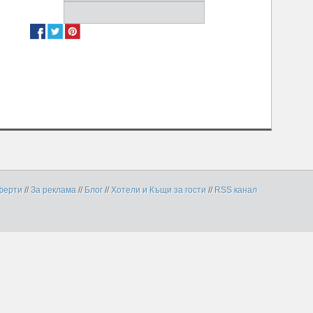
ферти
//
За реклама
//
Блог
//
Хотели и Къщи за гости
//
RSS канал