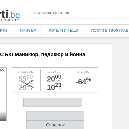
Търси
ЕРТИ
ТУРИЗЪМ
ХОТЕЛИ И КЪЩИ
УСЛУГИ В ТВОЯ ГРАД
ЪК! Маникюр, педикюр и йонна
стара цена
вземи за
отстъпка
00
00
55
20
%
-64
лв
лв
12
23
28
10
€
€
bg
Сподели: