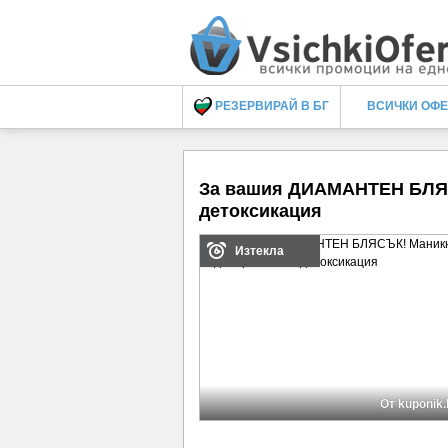
РЕЗЕРВИРАЙ В БГ
ВСИЧКИ ОФ
За вашия ДИАМАНТЕН БЛЯС
детоксикация
Изтекла
От kuponik.