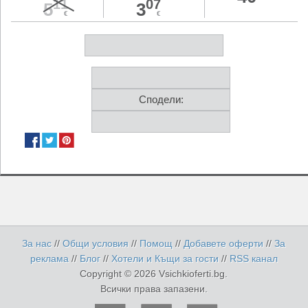
11
07
5
3
€
€
Сподели:
За нас
//
Общи условия
//
Помощ
//
Добавете оферти
//
За
реклама
//
Блог
//
Хотели и Къщи за гости
//
RSS канал
Copyright © 2026 Vsichkioferti.bg.
Всички права запазени.