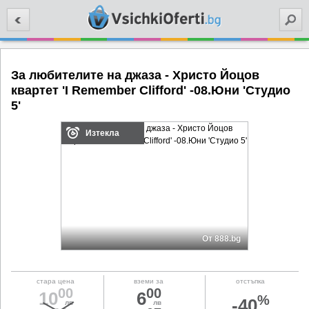
Търси
За любителите на джаза - Христо Йоцов
квартет 'I Remember Clifford' -08.Юни 'Студио
5'
Изтекла
От 888.bg
стара цена
вземи за
отстъпка
00
00
10
6
%
-40
лв
лв