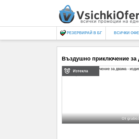
РЕЗЕРВИРАЙ В БГ
ВСИЧКИ ОФ
Въздушно приключение за д
Изтекла
От grabo.