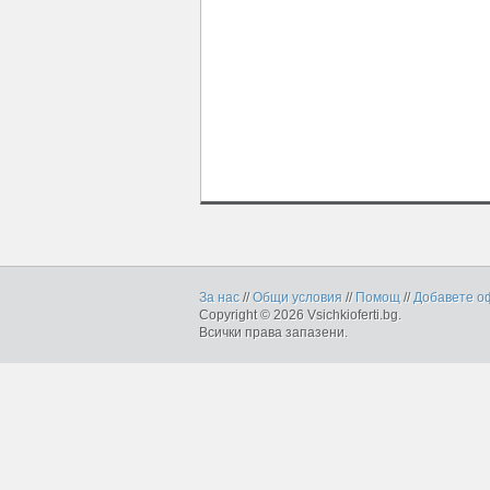
За нас
//
Общи условия
//
Помощ
//
Добавете о
Copyright © 2026 Vsichkioferti.bg.
Всички права запазени.