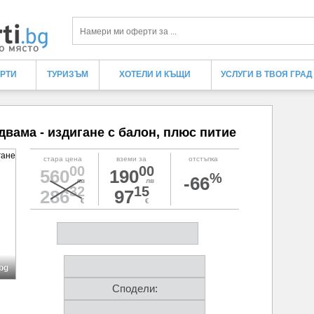
Търси
ЕРТИ
ТУРИЗЪМ
ХОТЕЛИ И КЪЩИ
УСЛУГИ В ТВОЯ ГРАД
вама - издигане с балон, плюс питие
стара цена
вземи за
отстъпка
00
00
560
190
%
-66
лв
лв
32
15
286
97
€
€
bg
Сподели: