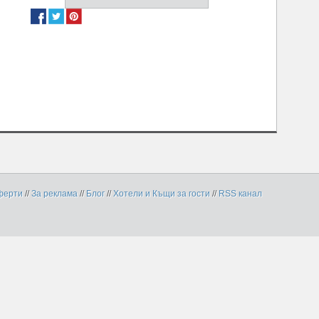
ферти
//
За реклама
//
Блог
//
Хотели и Къщи за гости
//
RSS канал