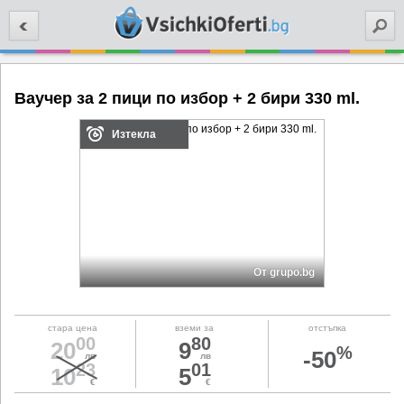
Търси
Ваучер за 2 пици по избор + 2 бири 330 ml.
Изтекла
От grupo.bg
стара цена
вземи за
отстъпка
00
80
20
9
%
-50
лв
лв
23
01
10
5
€
€