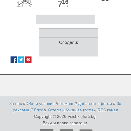
90
16
17
7
€
€
Сподели:
За нас
//
Общи условия
//
Помощ
//
Добавете оферти
//
За
реклама
//
Блог
//
Хотели и Къщи за гости
//
RSS канал
Copyright © 2026 Vsichkioferti.bg.
Всички права запазени.