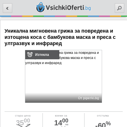
Търси
Уникална мигновена грижа за повредена и
изтощена коса с бамбукова маска и преса с
ултразвук и инфраред
Изтекла
От piperki.bg
стара цена
вземи за
отстъпка
00
00
35
14
%
-60
лв
лв