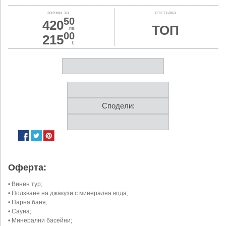
вземи за
отстъпка
50
420
ТОП
лв
00
215
€
Сподели:
Оферта:
• Винен тур;
• Ползване на джакузи с минерална вода;
• Парна баня;
• Сауна;
• Минерални басейни;