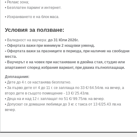
• Релакс зона;
• Безплатен паркинг и интернет.
• Изхранването е на блок маса.
Условия за ползване:
• Валидност на ваучера:
до 31 Юли 2026г.
• Офертата важи при минимум 2 нощувки уикенд.
• Офертата важи за празниците в периода, при наличие на свободни
места.
• Ваучерът е на човек при настаняване в двойна стая, студио или
апартамент според избрания вариант, при двама пълноплащащи.
Доплащания:
• Дете до 4 г. се настанява безплатно.
• За първо дете от 4 до 11 г. се заплаща по 33 €/ 64.54лв. на вечер, а
второ дете в същото помещение - 13 €/ 25.43лв.
• Деца на и над 12 г. заплащат по 51 €/ 99.75лв. на вечер.
• Допускат се домашни любимци до 3 кг. с такса от 13 €/25.43 лв.на
вечер.