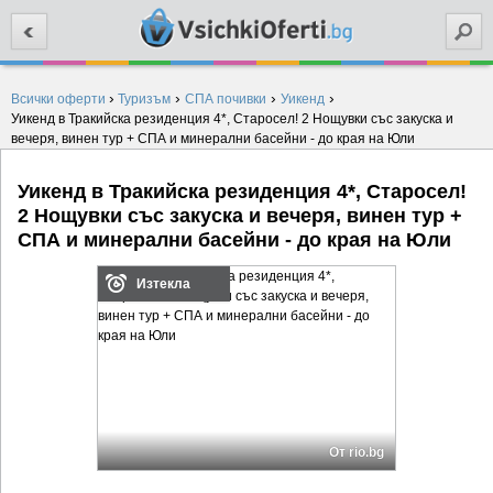
Търси
›
›
›
›
Всички оферти
Туризъм
СПА почивки
Уикенд
Уикенд в Тракийска резиденция 4*, Старосел! 2 Нощувки със закуска и
вечеря, винен тур + СПА и минерални басейни - до края на Юли
Уикенд в Тракийска резиденция 4*, Старосел!
2 Нощувки със закуска и вечеря, винен тур +
СПА и минерални басейни - до края на Юли
Изтекла
От rio.bg