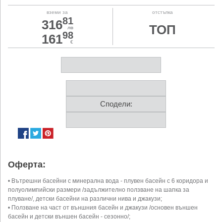
вземи за
отстъпка
81
316
ТОП
лв
98
161
€
Сподели:
Оферта:
• Вътрешни басейни с минерална вода - плувен басейн с 6 коридора и
полуолимпийски размери /задължително ползване на шапка за
плуване/, детски басейни на различни нива и джакузи;
• Ползване на част от външния басейн и джакузи /основен външен
басейн и детски външен басейн - сезонно/;