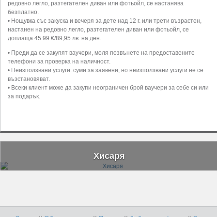
редовно легло, разтегателен диван или фотьойл, се настанява
безплатно.
• Нощувка със закуска и вечеря за дете над 12 г. или трети възрастен,
настанен на редовно легло, разтегателен диван или фотьойл, се
доплаща 45.99 €/89,95 лв. на ден.
• Преди да се закупят ваучери, моля позвънете на предоставените
телефони за проверка на наличност.
• Неизползвани услуги: суми за заявени, но неизползвани услуги не се
възстановяват.
• Всеки клиент може да закупи неограничен брой ваучери за себе си или
за подарък.
Хисаря