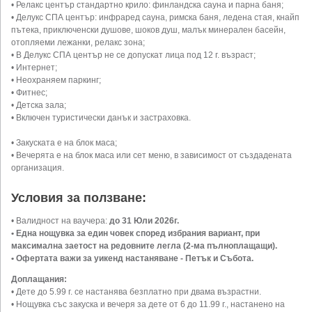
• Релакс център стандартно крило: финландска сауна и парна баня;
• Делукс СПА център: инфраред сауна, римска баня, ледена стая, кнайп
пътека, приключенски душове, шоков душ, малък минерален басейн,
отопляеми лежанки, релакс зона;
• В Делукс СПА център не се допускат лица под 12 г. възраст;
• Интернет;
• Неохраняем паркинг;
• Фитнес;
• Детска зала;
• Включен туристически данък и застраховка.
• Закуската е на блок маса;
• Вечерята е на блок маса или сет меню, в зависимост от създадената
организация.
Условия за ползване:
• Валидност на ваучера:
до 31 Юли 2026г.
• Една нощувка за един човек според избрания вариант, при
максимална заетост на редовните легла (2-ма пълноплащащи).
• Офертата важи за уикенд настаняване - Петък и Събота.
Доплащания:
• Дете до 5.99 г. се настанява безплатно при двама възрастни.
• Нощувка със закуска и вечеря за дете от 6 до 11.99 г., настанено на