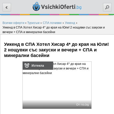
Търси
›
›
›
›
Всички оферти
Туризъм
СПА почивки
Уикенд
Уикенд в СПА Хотел Хисар 4* до края на Юли! 2 нощувки със закуски и
вечери + СПА и минерални басейни
Уикенд в СПА Хотел Хисар 4* до края на Юли!
2 нощувки със закуски и вечери + СПА и
минерални басейни
Изтекла
От rio.bg