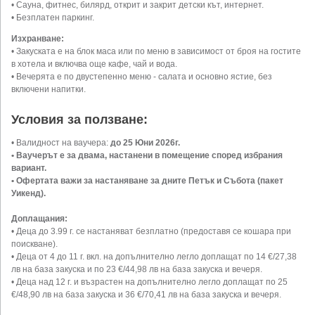
• Сауна, фитнес, билярд, открит и закрит детски кът, интернет.
• Безплатен паркинг.
Изхранване:
• Закуската е на блок маса или по меню в зависимост от броя на гостите
в хотела и включва още кафе, чай и вода.
• Вечерята е по двустепенно меню - салата и основно ястие, без
включени напитки.
Условия за ползване:
• Валидност на ваучера:
до 25 Юни 2026г.
• Ваучерът е за двама, настанени в помещение според избрания
вариант.
• Офертата важи за настаняване за дните Петък и Събота (пакет
Уикенд).
Доплащания:
• Деца до 3.99 г. се настаняват безплатно (предоставя се кошара при
поискване).
• Деца от 4 до 11 г. вкл. на допълнително легло доплащат по 14 €/27,38
лв на база закуска и по 23 €/44,98 лв на база закуска и вечеря.
• Деца над 12 г. и възрастен на допълнително легло доплащат по 25
€/48,90 лв на база закуска и 36 €/70,41 лв на база закуска и вечеря.