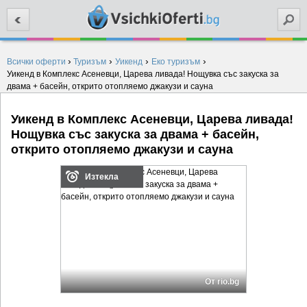
Търси
›
›
›
›
Всички оферти
Туризъм
Уикенд
Еко туризъм
Уикенд в Комплекс Асеневци, Царева ливада! Нощувка със закуска за
двама + басейн, открито отопляемо джакузи и сауна
Уикенд в Комплекс Асеневци, Царева ливада!
Нощувка със закуска за двама + басейн,
открито отопляемо джакузи и сауна
Изтекла
От rio.bg