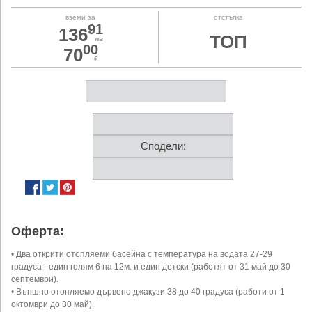
вземи за
отстъпка
91
136
ТОП
лв
00
70
€
Сподели:
Оферта:
• Два открити отопляеми басейна с температура на водата 27-29
градуса - един голям 6 на 12м. и един детски (работят от 31 май до 30
септември).
• Външно отопляемо дървено джакузи 38 до 40 градуса (работи от 1
октомври до 30 май).